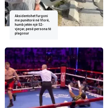
Aksidentohet furgoni
me punëtorë në Vlorë,
humb jetën një 52-
vjeçar, pesë persona të
plagosur