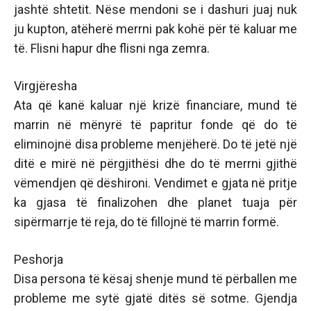
jashtë shtetit. Nëse mendoni se i dashuri juaj nuk
ju kupton, atëherë merrni pak kohë për të kaluar me
të. Flisni hapur dhe flisni nga zemra.
Virgjëresha
Ata që kanë kaluar një krizë financiare, mund të
marrin në mënyrë të papritur fonde që do të
eliminojnë disa probleme menjëherë. Do të jetë një
ditë e mirë në përgjithësi dhe do të merrni gjithë
vëmendjen që dëshironi. Vendimet e gjata në pritje
ka gjasa të finalizohen dhe planet tuaja për
sipërmarrje të reja, do të fillojnë të marrin formë.
Peshorja
Disa persona të kësaj shenje mund të përballen me
probleme me sytë gjatë ditës së sotme. Gjendja