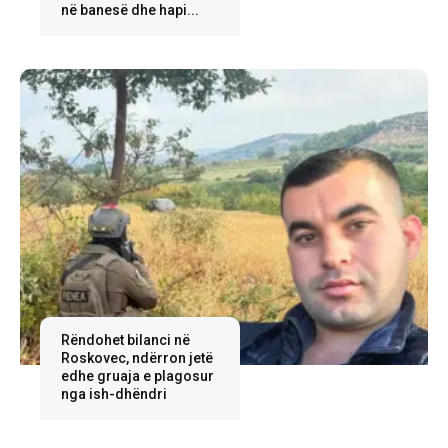
në banesë dhe hapi...
Rëndohet bilanci në
Roskovec, ndërron jetë
edhe gruaja e plagosur
nga ish-dhëndri