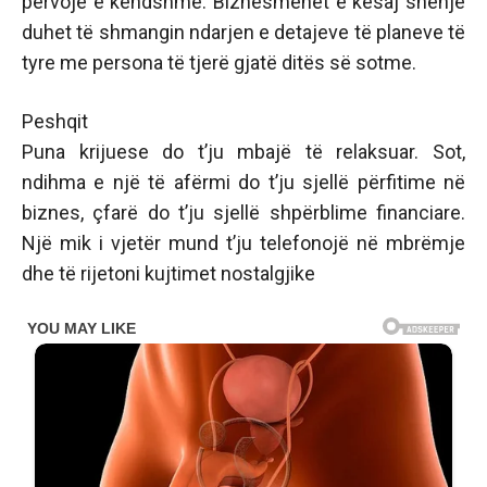
përvojë e këndshme. Biznesmenët e kësaj shenje
duhet të shmangin ndarjen e detajeve të planeve të
tyre me persona të tjerë gjatë ditës së sotme.
Peshqit
Puna krijuese do t’ju mbajë të relaksuar. Sot,
ndihma e një të afërmi do t’ju sjellë përfitime në
biznes, çfarë do t’ju sjellë shpërblime financiare.
Një mik i vjetër mund t’ju telefonojë në mbrëmje
dhe të rijetoni kujtimet nostalgjike