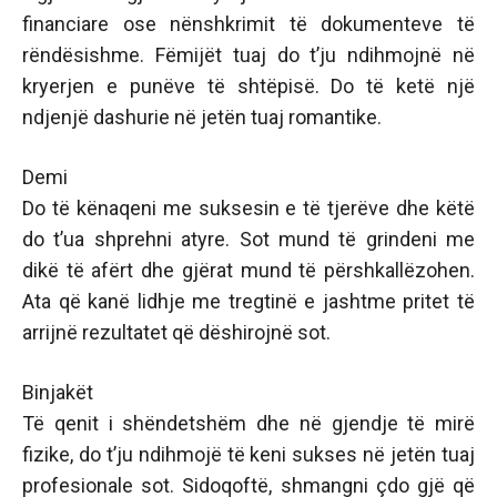
financiare ose nënshkrimit të dokumenteve të
rëndësishme. Fëmijët tuaj do t’ju ndihmojnë në
kryerjen e punëve të shtëpisë. Do të ketë një
ndjenjë dashurie në jetën tuaj romantike.
Demi
Do të kënaqeni me suksesin e të tjerëve dhe këtë
do t’ua shprehni atyre. Sot mund të grindeni me
dikë të afërt dhe gjërat mund të përshkallëzohen.
Ata që kanë lidhje me tregtinë e jashtme pritet të
arrijnë rezultatet që dëshirojnë sot.
Binjakët
Të qenit i shëndetshëm dhe në gjendje të mirë
fizike, do t’ju ndihmojë të keni sukses në jetën tuaj
profesionale sot. Sidoqoftë, shmangni çdo gjë që