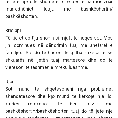
të jetë një ditë shumë e mirë për të harmonizuar
marrëdhëniet tuaja me bashkëshortin/
bashkëshorten.
Bricjapi
Të tjerët do t’ju shohin si mjaft tërheqës sot. Mos
jini dominues në qëndrimin tuaj me anëtarët e
familjes. Sot do të harroni të gjitha ankesat e së
shkuarës në jetën tuaj martesore dhe do të
vlerësoni të tashmen e mrekullueshme.
Ujori
Sot mund të shqetësoheni nga problemet
shëndetësore dhe kjo mund të kërkojë një lloj
kujdesi mjekësor. Të bëni pazar me
bashkëshortin/bashkëshorten tuaj do të jetë një