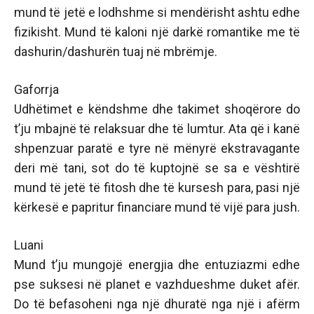
mund të jetë e lodhshme si mendërisht ashtu edhe
fizikisht. Mund të kaloni një darkë romantike me të
dashurin/dashurën tuaj në mbrëmje.
Gaforrja
Udhëtimet e këndshme dhe takimet shoqërore do
t’ju mbajnë të relaksuar dhe të lumtur. Ata që i kanë
shpenzuar paratë e tyre në mënyrë ekstravagante
deri më tani, sot do të kuptojnë se sa e vështirë
mund të jetë të fitosh dhe të kursesh para, pasi një
kërkesë e papritur financiare mund të vijë para jush.
Luani
Mund t’ju mungojë energjia dhe entuziazmi edhe
pse suksesi në planet e vazhdueshme duket afër.
Do të befasoheni nga një dhuratë nga një i afërm