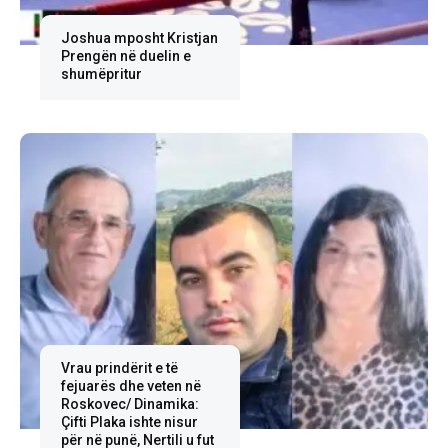
Joshua mposht Kristjan
Prengën në duelin e
shumëpritur
Vrau prindërit e të
fejuarës dhe veten në
Roskovec/ Dinamika:
Çifti Plaka ishte nisur
për në punë, Nertili u fut