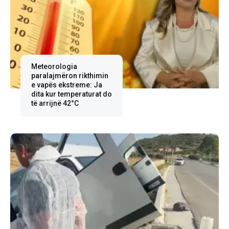
Meteorologia
paralajmëron rikthimin
e vapës ekstreme: Ja
dita kur temperaturat do
të arrijnë 42°C