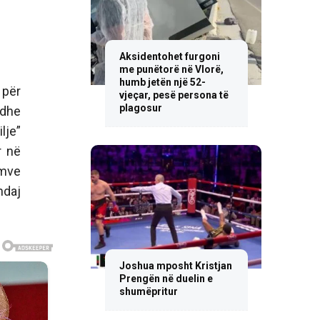
Aksidentohet furgoni
me punëtorë në Vlorë,
humb jetën një 52-
 për
vjeçar, pesë persona të
plagosur
 dhe
lje”
r në
emve
ndaj
Joshua mposht Kristjan
Prengën në duelin e
shumëpritur