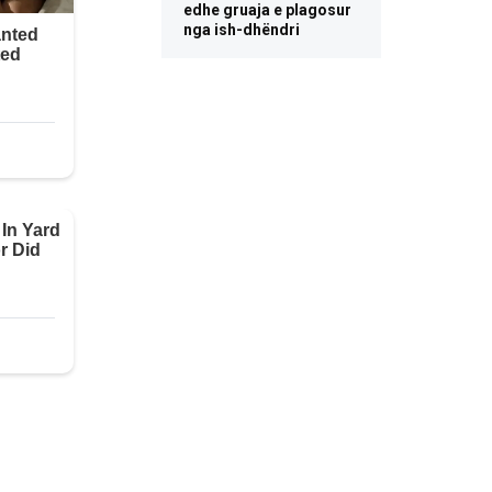
edhe gruaja e plagosur
nga ish-dhëndri