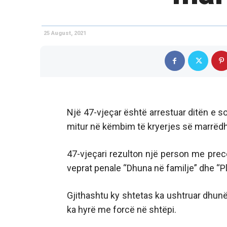
25 August, 2021
Një 47-vjeçar është arrestuar ditën e so
mitur në këmbim të kryerjes së marrëd
47-vjeçari rezulton një person me pre
veprat penale “Dhuna në familje” dhe “P
Gjithashtu ky shtetas ka ushtruar dhunë 
ka hyrë me forcë në shtëpi.