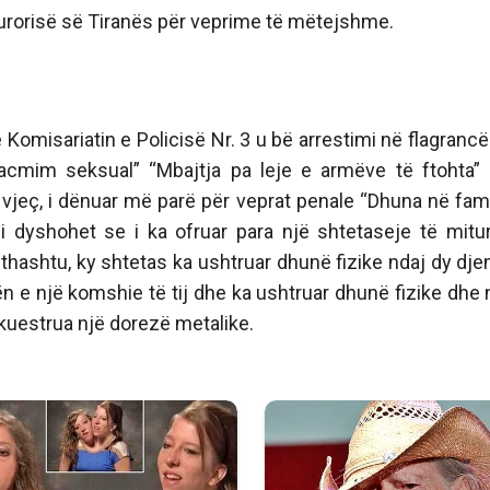
okurorisë së Tiranës për veprime të mëtejshme.
 Komisariatin e Policisë Nr. 3 u bë arrestimi në flagrancë
acmim seksual” “Mbajtja pa leje e armëve të ftohta”
7 vjeç, i dënuar më parë për veprat penale “Dhuna në fami
 dyshohet se i ka ofruar para një shtetaseje të mitu
hashtu, ky shtetas ka ushtruar dhunë fizike ndaj dy dj
ën e një komshie të tij dhe ka ushtruar dhunë fizike dhe 
 sekuestrua një dorezë metalike.