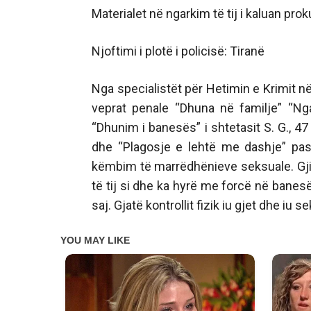
Materialet në ngarkim të tij i kaluan pr
Njoftimi i plotë i policisë: Tiranë
Nga specialistët për Hetimin e Krimit në
veprat penale “Dhuna në familje” “Ng
“Dhunim i banesës” i shtetasit S. G., 4
dhe “Plagosje e lehtë me dashje” pasi
këmbim të marrëdhënieve seksuale. Gjit
të tij si dhe ka hyrë me forcë në banes
saj. Gjatë kontrollit fizik iu gjet dhe iu