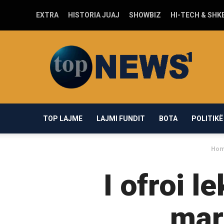
EXTRA
HISTORIA JUAJ
SHOWBIZ
HI-TECH & SHK
Top-
news1.com
TOP LAJME
LAJMI FUNDIT
BOTA
POLITIKË
Ho
I ofroi l
mar