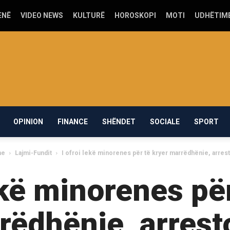
ENË
VIDEO NEWS
KULTURË
HOROSKOPI
MOTI
UDHËTIM
OPINION
FINANCE
SHËNDET
SOCIALE
SPORT
me
Lajmi-Fundit
I ofroi lekë minorenes për të kryer marrëdhënie, arres
ekë minorenes pë
rëdhënie, arrest