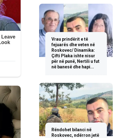
Vrau prindërit e të
fejuarës dhe veten në
Roskovec/ Dinamika:
Çifti Plaka ishte nisur
për në punë, Nertili u fut
në banesë dhe hapi...
Rëndohet bilanci në
Roskovec, ndërron jetë