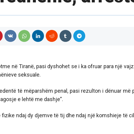
tme në Tiranë, pasi dyshohet se i ka ofruar para një vajz
hënieve seksuale.
cedentë të mëparshëm penal, pasi rezulton i dënuar më 
lagosje e lehtë me dashje”.
fizike ndaj dy djemve të tij dhe ndaj një komshieje të cil