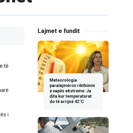
Lajmet e fundit
e të
Meteorologia
paralajmëron rikthimin
parë
e vapës ekstreme: Ja
dita kur temperaturat
do të arrijnë 42°C
ës i