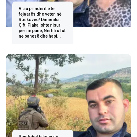
Vrau prindërit e të
fejuarës dhe veten në
Roskovec/ Dinamika:
Çifti Plaka ishte nisur
për në punë, Nertili u fut
në banesë dhe hapi...
Rëndohet bilanci në