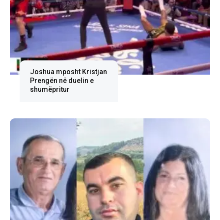
Joshua mposht Kristjan
Prengën në duelin e
shumëpritur