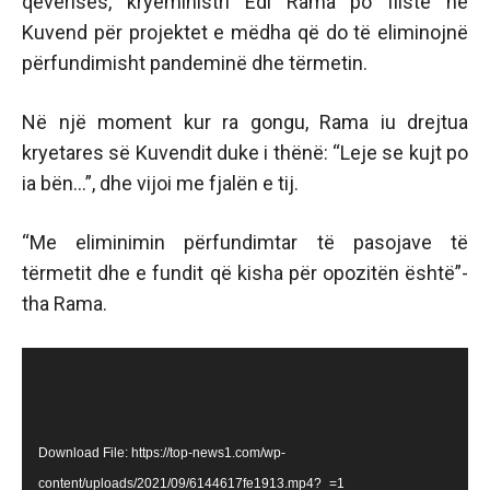
qeverisës, kryeministri Edi Rama po fliste në
Kuvend për projektet e mëdha që do të eliminojnë
përfundimisht pandeminë dhe tërmetin.
Në një moment kur ra gongu, Rama iu drejtua
kryetares së Kuvendit duke i thënë: “Leje se kujt po
ia bën…”, dhe vijoi me fjalën e tij.
“Me eliminimin përfundimtar të pasojave të
tërmetit dhe e fundit që kisha për opozitën është”-
tha Rama.
Video
Media error: Format(s) not supported or
Player
source(s) not found
Download File: https://top-news1.com/wp-
content/uploads/2021/09/6144617fe1913.mp4?_=1