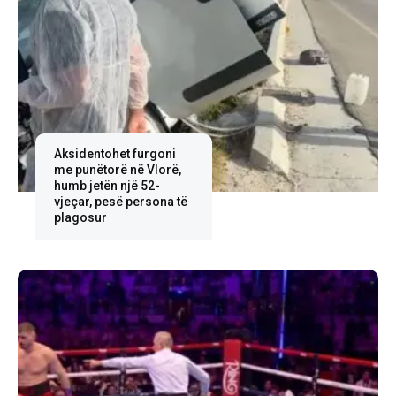
Aksidentohet furgoni
me punëtorë në Vlorë,
humb jetën një 52-
vjeçar, pesë persona të
plagosur