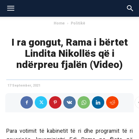
Home
Politikë
I ra gongut, Rama i bërtet
Lindita Nikollës që i
ndërpreu fjalën (Video)
17 September, 2021
Para votimit të kabinetit të ri dhe programit të ri