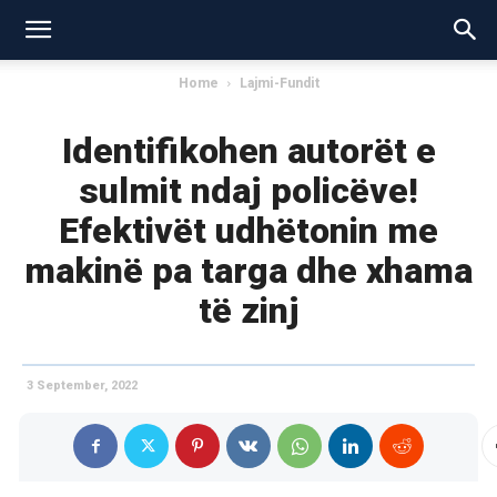
Home
Lajmi-Fundit
Identifikohen autorët e
sulmit ndaj policëve!
Efektivët udhëtonin me
makinë pa targa dhe xhama
të zinj
3 September, 2022