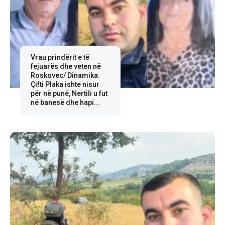
Vrau prindërit e të
fejuarës dhe veten në
Roskovec/ Dinamika:
Çifti Plaka ishte nisur
për në punë, Nertili u fut
në banesë dhe hapi...