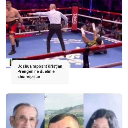
Joshua mposht Kristjan
Prengën në duelin e
shumëpritur