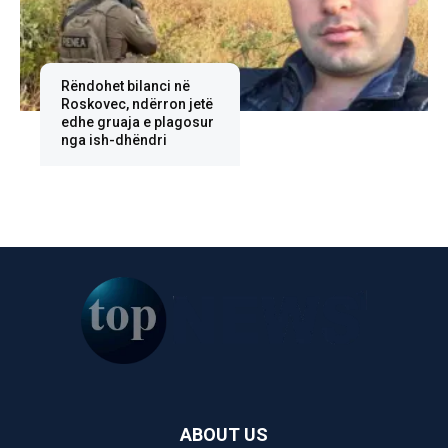
Rëndohet bilanci në
Roskovec, ndërron jetë
edhe gruaja e plagosur
nga ish-dhëndri
ABOUT US