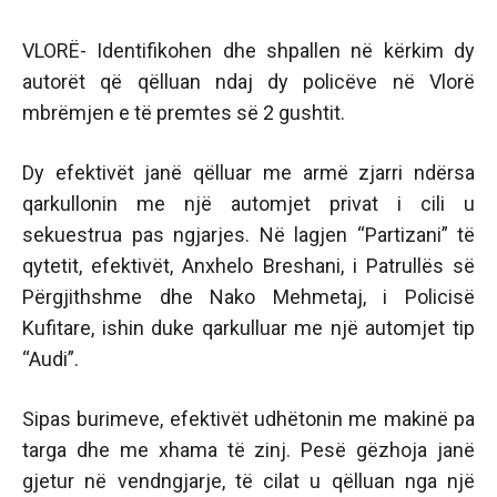
VLORË- Identifikohen dhe shpallen në kërkim dy
autorët që qëlluan ndaj dy policëve në Vlorë
mbrëmjen e të premtes së 2 gushtit.
Dy efektivët janë qëlluar me armë zjarri ndërsa
qarkullonin me një automjet privat i cili u
sekuestrua pas ngjarjes. Në lagjen “Partizani” të
qytetit, efektivët, Anxhelo Breshani, i Patrullës së
Përgjithshme dhe Nako Mehmetaj, i Policisë
Kufitare, ishin duke qarkulluar me një automjet tip
“Audi”.
Sipas burimeve, efektivët udhëtonin me makinë pa
targa dhe me xhama të zinj. Pesë gëzhoja janë
gjetur në vendngjarje, të cilat u qëlluan nga një