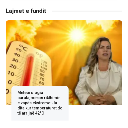
Lajmet e fundit
Meteorologia
paralajmëron rikthimin
e vapës ekstreme: Ja
dita kur temperaturat do
të arrijnë 42°C