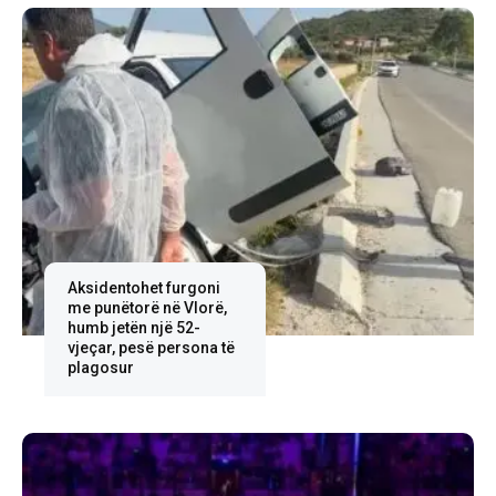
Aksidentohet furgoni
me punëtorë në Vlorë,
humb jetën një 52-
vjeçar, pesë persona të
plagosur