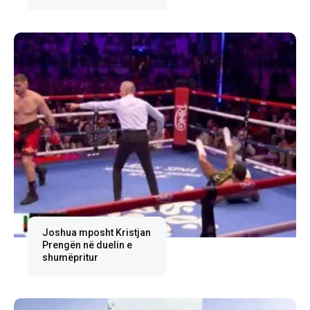
Joshua mposht Kristjan
Prengën në duelin e
shumëpritur