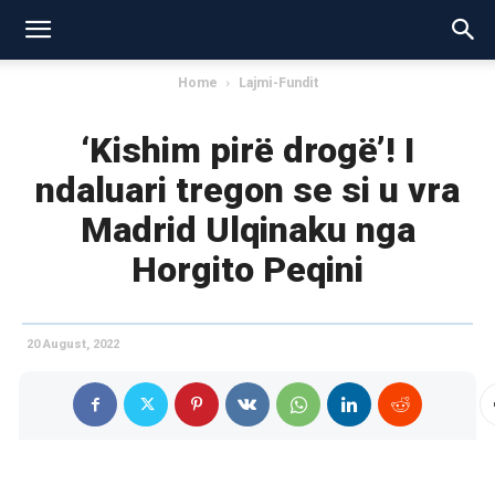
Home
Lajmi-Fundit
‘Kishim pirë drogë’! I
ndaluari tregon se si u vra
Madrid Ulqinaku nga
Horgito Peqini
20 August, 2022