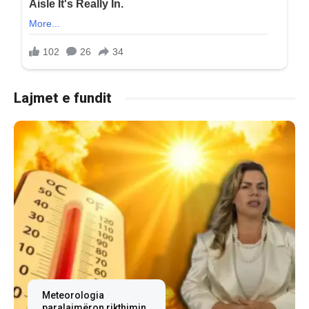
Lajmet e fundit
Meteorologia
paralajmëron rikthimin