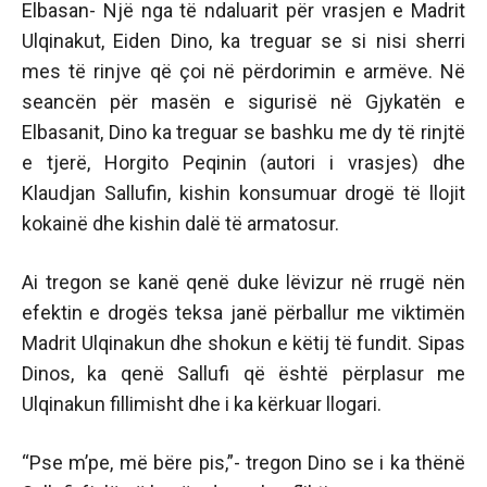
Elbasan- Një nga të ndaluarit për vrasjen e Madrit
Ulqinakut, Eiden Dino, ka treguar se si nisi sherri
mes të rinjve që çoi në përdorimin e armëve. Në
seancën për masën e sigurisë në Gjykatën e
Elbasanit, Dino ka treguar se bashku me dy të rinjtë
e tjerë, Horgito Peqinin (autori i vrasjes) dhe
Klaudjan Sallufin, kishin konsumuar drogë të llojit
kokainë dhe kishin dalë të armatosur.
Ai tregon se kanë qenë duke lëvizur në rrugë nën
efektin e drogës teksa janë përballur me viktimën
Madrit Ulqinakun dhe shokun e këtij të fundit. Sipas
Dinos, ka qenë Sallufi që është përplasur me
Ulqinakun fillimisht dhe i ka kërkuar llogari.
“Pse m’pe, më bëre pis,”- tregon Dino se i ka thënë