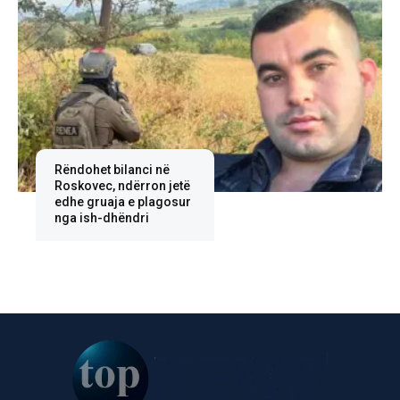
Rëndohet bilanci në
Roskovec, ndërron jetë
edhe gruaja e plagosur
nga ish-dhëndri