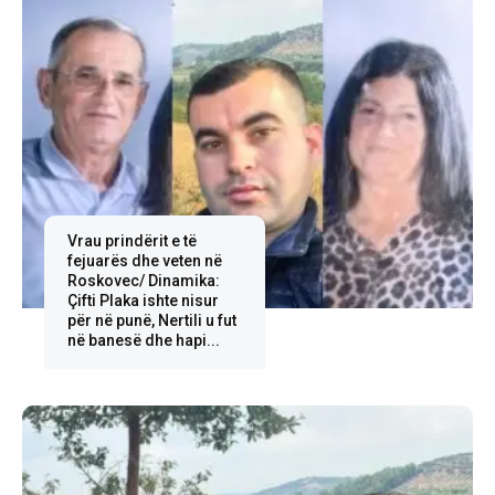
Vrau prindërit e të
fejuarës dhe veten në
Roskovec/ Dinamika:
Çifti Plaka ishte nisur
për në punë, Nertili u fut
në banesë dhe hapi...