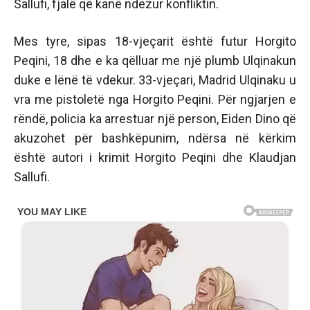
Sallufi, fjalë që kanë ndezur konfliktin.
Mes tyre, sipas 18-vjeçarit është futur Horgito
Peqini, 18 dhe e ka qëlluar me një plumb Ulqinakun
duke e lënë të vdekur. 33-vjeçari, Madrid Ulqinaku u
vra me pistoletë nga Horgito Peqini. Për ngjarjen e
rëndë, policia ka arrestuar një person, Eiden Dino që
akuzohet për bashkëpunim, ndërsa në kërkim
është autori i krimit Horgito Peqini dhe Klaudjan
Sallufi.