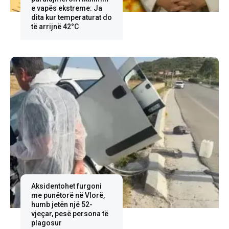
e vapës ekstreme: Ja
dita kur temperaturat do
të arrijnë 42°C
Aksidentohet furgoni
me punëtorë në Vlorë,
humb jetën një 52-
vjeçar, pesë persona të
plagosur