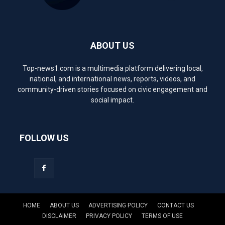
ABOUT US
Top-news1.com is a multimedia platform delivering local,
national, and international news, reports, videos, and
community-driven stories focused on civic engagement and
social impact.
FOLLOW US
HOME
ABOUT US
ADVERTISING POLICY
CONTACT US
DISCLAIMER
PRIVACY POLICY
TERMS OF USE