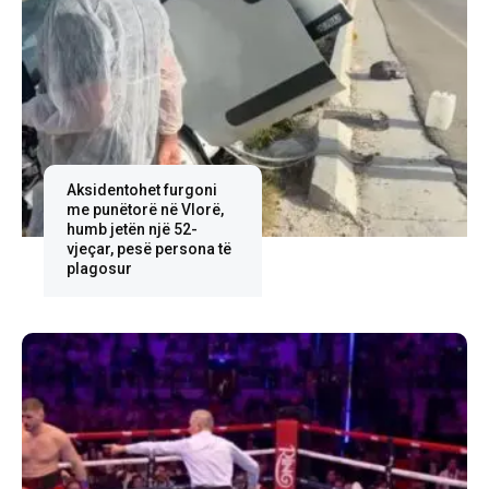
Aksidentohet furgoni
me punëtorë në Vlorë,
humb jetën një 52-
vjeçar, pesë persona të
plagosur