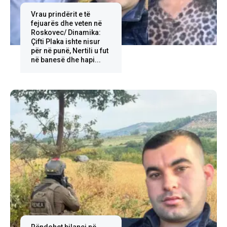
Vrau prindërit e të
fejuarës dhe veten në
Roskovec/ Dinamika:
Çifti Plaka ishte nisur
për në punë, Nertili u fut
në banesë dhe hapi...