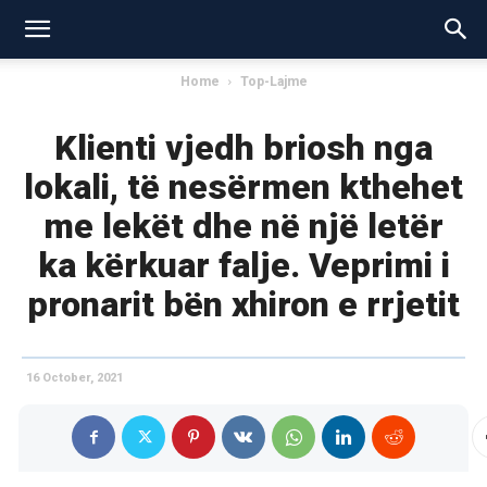
Home
Top-Lajme
Klienti vjedh briosh nga
lokali, të nesërmen kthehet
me lekët dhe në një letër
ka kërkuar falje. Veprimi i
pronarit bën xhiron e rrjetit
16 October, 2021