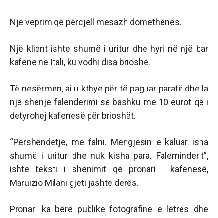
Një veprim që përcjell mesazh domethënës.
Një klient ishte shumë i uritur dhe hyri në një bar
kafene në Itali, ku vodhi disa brioshë.
Të nesërmen, ai u kthye për të paguar paratë dhe la
një shenjë falenderimi së bashku me 10 eurot që i
detyrohej kafenesë për brioshët.
“Përshëndetje, më falni. Mëngjesin e kaluar isha
shumë i uritur dhe nuk kisha para. Faleminderit”,
ishte teksti i shënimit që pronari i kafenesë,
Maruizio Milani gjeti jashtë derës.
Pronari ka bërë publike fotografinë e letrës dhe