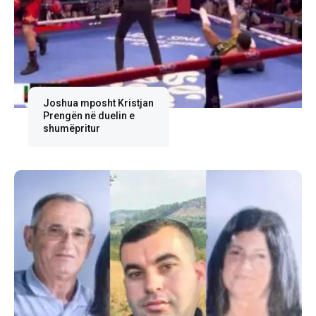
Joshua mposht Kristjan
Prengën në duelin e
shumëpritur