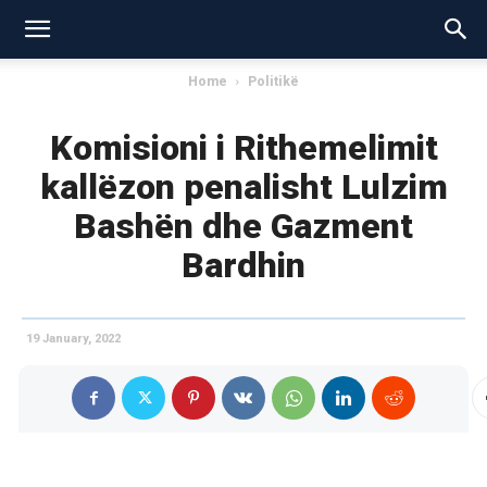
Home
Politikë
Komisioni i Rithemelimit
kallëzon penalisht Lulzim
Bashën dhe Gazment
Bardhin
19 January, 2022