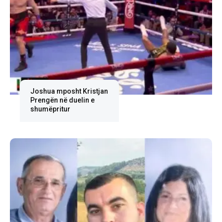
Joshua mposht Kristjan
Prengën në duelin e
shumëpritur