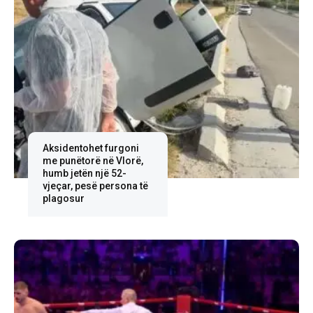
Aksidentohet furgoni
me punëtorë në Vlorë,
humb jetën një 52-
vjeçar, pesë persona të
plagosur