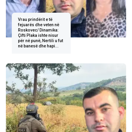
Vrau prindërit e të
fejuarës dhe veten në
Roskovec/ Dinamika:
Çifti Plaka ishte nisur
për në punë, Nertili u fut
në banesë dhe hapi...