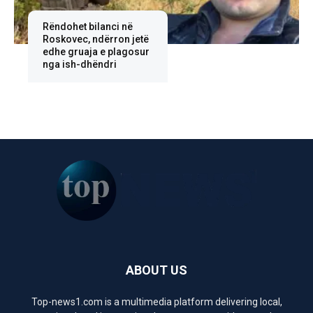
Rëndohet bilanci në
Roskovec, ndërron jetë
edhe gruaja e plagosur
nga ish-dhëndri
ABOUT US
Top-news1.com is a multimedia platform delivering local,