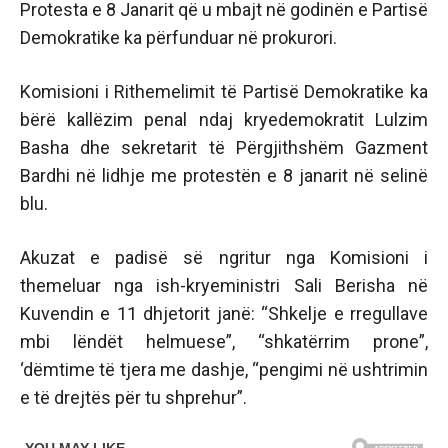
Protesta e 8 Janarit që u mbajt në godinën e Partisë
Demokratike ka përfunduar në prokurori.
Komisioni i Rithemelimit të Partisë Demokratike ka
bërë kallëzim penal ndaj kryedemokratit Lulzim
Basha dhe sekretarit të Përgjithshëm Gazment
Bardhi në lidhje me protestën e 8 janarit në selinë
blu.
Akuzat e padisë së ngritur nga Komisioni i
themeluar nga ish-kryeministri Sali Berisha në
Kuvendin e 11 dhjetorit janë: “Shkelje e rregullave
mbi lëndët helmuese”, “shkatërrim prone”,
‘dëmtime të tjera me dashje, “pengimi në ushtrimin
e të drejtës për tu shprehur”.