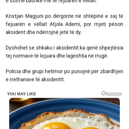
e sotme bashkë me të fejuarën e vëllait.
Kristjan Magjuni po dërgonte në shtëpinë e saj të
fejuarën e vëllait Atjola Ademi, por mjeti pëson
aksident dhe ndërrojnë jetë të dy.
Dyshohet se shkaku i aksidentit ka qenë shpejtësia
tej normave të lejuara dhe lagështia në rrugë.
Policia dhe grupi hetimor po punojnë për zbardhjen
e rrethanave të aksidentit.