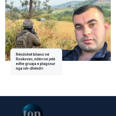
Rëndohet bilanci në
Roskovec, ndërron jetë
edhe gruaja e plagosur
nga ish-dhëndri