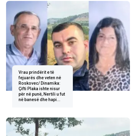
Vrau prindërit e të
fejuarës dhe veten në
Roskovec/ Dinamika:
Çifti Plaka ishte nisur
për në punë, Nertili u fut
në banesë dhe hapi...