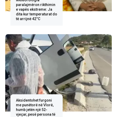
Meteorologia
paralajmëron rikthimin
e vapës ekstreme: Ja
dita kur temperaturat do
të arrijnë 42°C
Aksidentohet furgoni
me punëtorë në Vlorë,
humb jetën një 52-
vjeçar, pesë persona të