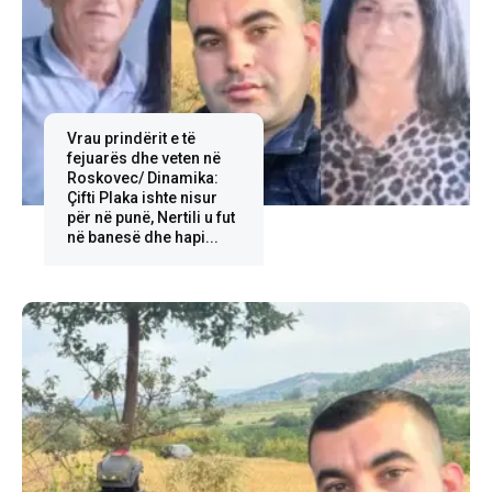
Vrau prindërit e të
fejuarës dhe veten në
Roskovec/ Dinamika:
Çifti Plaka ishte nisur
për në punë, Nertili u fut
në banesë dhe hapi...