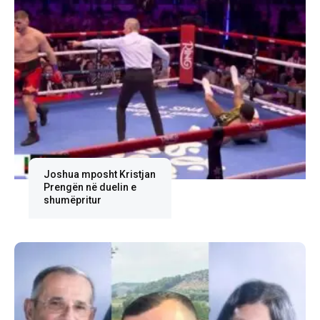
Joshua mposht Kristjan
Prengën në duelin e
shumëpritur