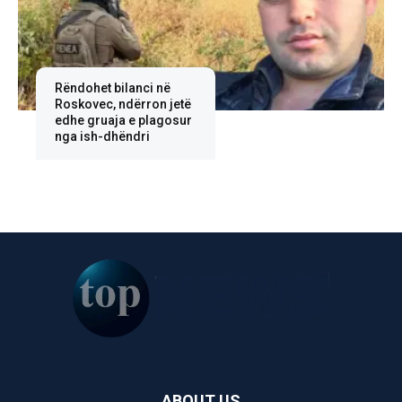
Rëndohet bilanci në
Roskovec, ndërron jetë
edhe gruaja e plagosur
nga ish-dhëndri
ABOUT US