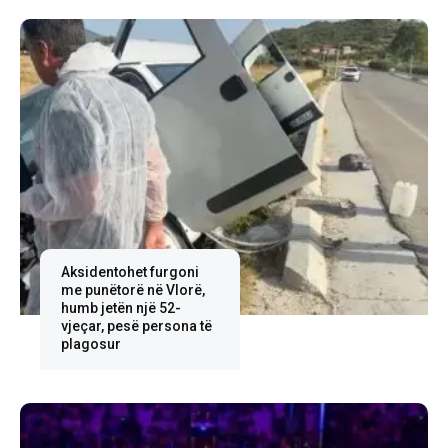
Aksidentohet furgoni
me punëtorë në Vlorë,
humb jetën një 52-
vjeçar, pesë persona të
plagosur