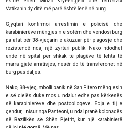
është Shën Mihail Kryeengjëlli dhe terrorizoi
Vatikanin dy ditë më parë është lënë në burg.
Gjyqtari konfirmoi arrestimin e policisë dhe
karabinierëve mëngjesin e sotëm dhe vendosi burg
pa afat për 38-vjeçarin e akuzuar për plagosje dhe
rezistencë ndaj një zyrtari publik. Nako ndodhet
ende në spital për shkak të plagëve të lehta të
marra gjatë arratisjes, nesër do të transferohet në
burg pas daljes.
Nako, 38-vjeç, mbolli panik në San Pitero mëngjesin
e së dielës duke mos u ndalur edhe pas kërkesës
së karabinierëve dhe postoblloqeve. Ecja e tij e
çendur, i nisur nga Panteoni, u ndal pranë kolonadës
së Bazilikës së Shën Pjetrit, kur një karabinierë
qëlloi një gomë. Më pas,