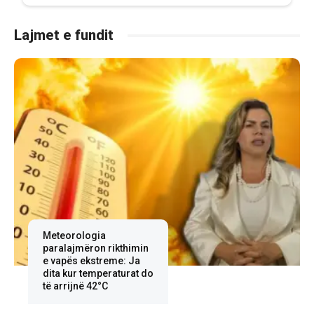
Lajmet e fundit
Meteorologia
paralajmëron rikthimin
e vapës ekstreme: Ja
dita kur temperaturat do
të arrijnë 42°C