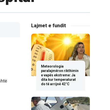
Lajmet e fundit
Meteorologia
paralajmëron rikthimin
e vapës ekstreme: Ja
dita kur temperaturat
shtë
do të arrijnë 42°C