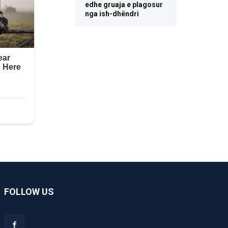
edhe gruaja e plagosur
nga ish-dhëndri
FOLLOW US