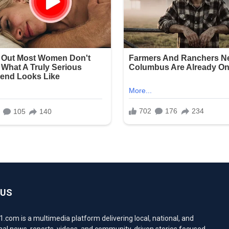
 US
com is a multimedia platform delivering local, national, and
nal news, reports, videos, and community-driven stories focused