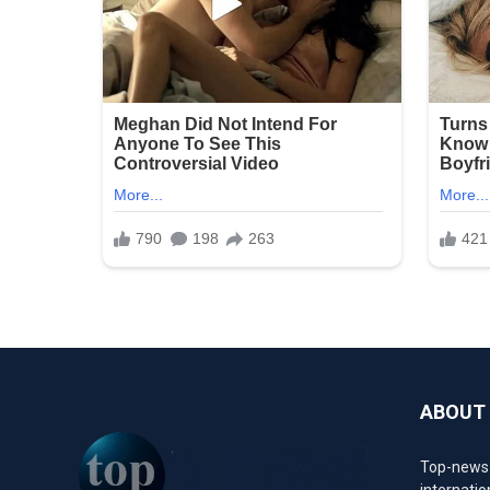
ABOUT
Top-news1.
internatio