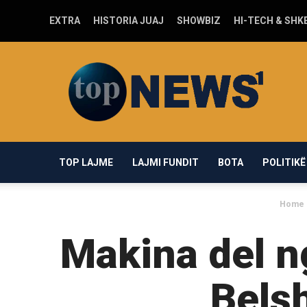
EXTRA
HISTORIA JUAJ
SHOWBIZ
HI-TECH & SHK
Top-
news1.com
TOP LAJME
LAJMI FUNDIT
BOTA
POLITIKË
Home
Makina del n
Belsh