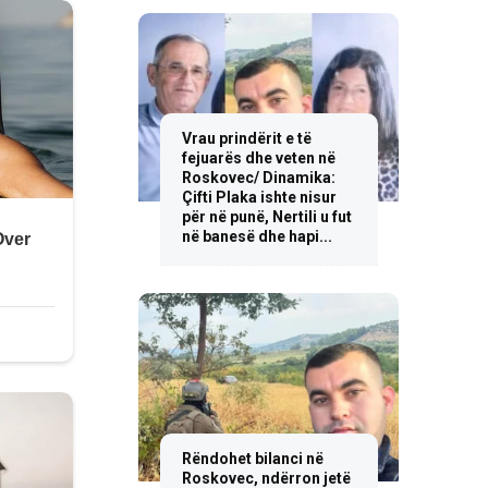
Vrau prindërit e të
fejuarës dhe veten në
Roskovec/ Dinamika:
Çifti Plaka ishte nisur
për në punë, Nertili u fut
në banesë dhe hapi...
Rëndohet bilanci në
Roskovec, ndërron jetë