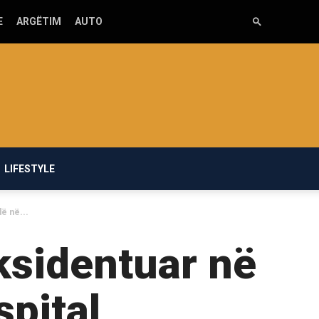
E
ARGËTIM
AUTO
LIFESTYLE
dë në...
ksidentuar në
spital