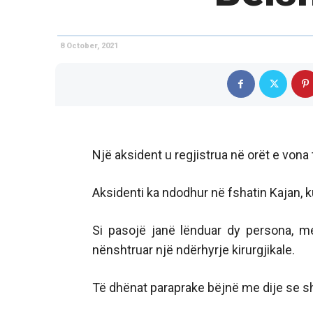
8 October, 2021
Një aksident u regjistrua në orët e von
Aksidenti ka ndodhur në fshatin Kajan, k
Si pasojë janë lënduar dy persona, me
nënshtruar një ndërhyrje kirurgjikale.
Të dhënat paraprake bëjnë me dije se sh