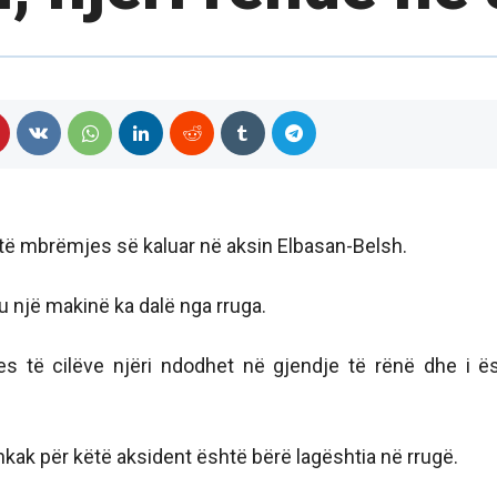
a të mbrëmjes së kaluar në aksin Elbasan-Belsh.
u një makinë ka dalë nga rruga.
s të cilëve njëri ndodhet në gjendje të rënë dhe i ë
kak për këtë aksident është bërë lagështia në rrugë.