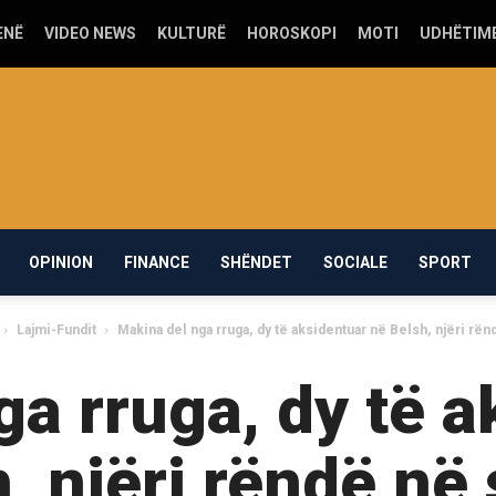
ENË
VIDEO NEWS
KULTURË
HOROSKOPI
MOTI
UDHËTIM
OPINION
FINANCE
SHËNDET
SOCIALE
SPORT
Lajmi-Fundit
Makina del nga rruga, dy të aksidentuar në Belsh, njëri rën
ga rruga, dy të a
, njëri rëndë në 