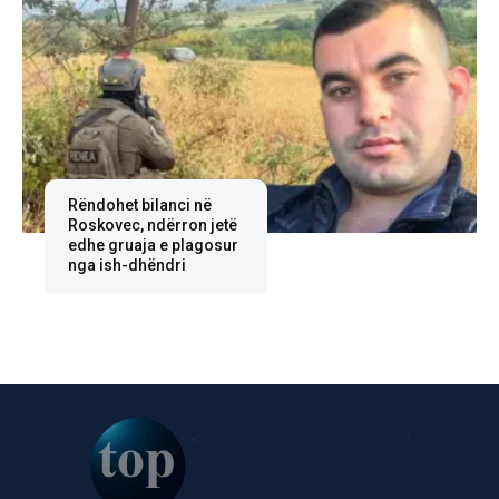
Rëndohet bilanci në
Roskovec, ndërron jetë
edhe gruaja e plagosur
nga ish-dhëndri