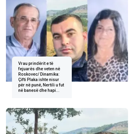
Vrau prindërit e të
fejuarës dhe veten në
Roskovec/ Dinamika:
Çifti Plaka ishte nisur
për në punë, Nertili u fut
në banesë dhe hapi...