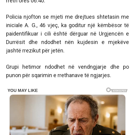
rreth orës 06:40.
Policia njofton se mjeti me drejtues shtetasin me
iniciale A. G., 46 vjeç, ka goditur një këmbësor të
paidentifikuar i cili është dërguar në Urgjencën e
Durrësit dhe ndodhet nën kujdesin e mjekëve
jashtë rrezikut për jetën.
Grupi hetimor ndodhet në vendngjarje dhe po
punon për sqarimin e rrethanave të ngjarjes.