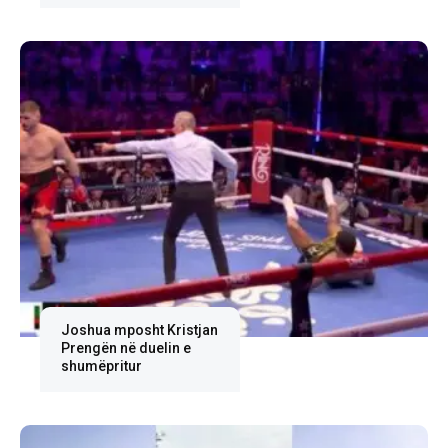
Joshua mposht Kristjan
Prengën në duelin e
shumëpritur