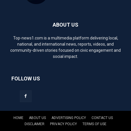
ABOUT US
Top-news1.com is a multimedia platform delivering local,
national, and international news, reports, videos, and
community-driven stories focused on civic engagement and
social impact.
FOLLOW US
HOME
ABOUT US
ADVERTISING POLICY
CONTACT US
DISCLAIMER
PRIVACY POLICY
TERMS OF USE