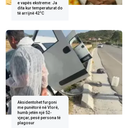
e vapës ekstreme: Ja
dita kur temperaturat do
të arrijnë 42°C
Aksidentohet furgoni
me punëtorë në Vlorë,
humb jetën një 52-
vjeçar, pesë persona të
plagosur