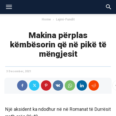
Home
Lajmi-Fundit
Makina përplas
këmbësorin që në pikë të
mëngjesit
3 December, 2021
Një aksident ka ndodhur në në Romanat të Durrësit