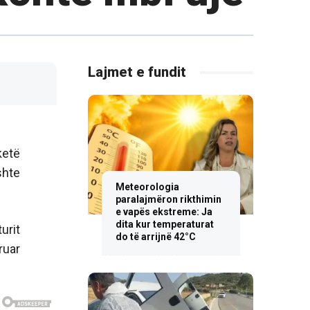
Lajmet e fundit
ketë
shte
Meteorologia
paralajmëron rikthimin
e vapës ekstreme: Ja
dita kur temperaturat
urit
do të arrijnë 42°C
ruar