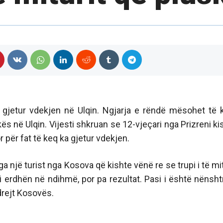
a gjetur vdekjen në Ulqin. Ngjarja e rëndë mësohet të 
s në Ulqin. Vijesti shkruan se 12-vjeçari nga Prizreni ki
 për fat të keq ka gjetur vdekjen.
ga një turist nga Kosova që kishte vënë re se trupi i të mit
 erdhën në ndihmë, por pa rezultat. Pasi i është nënsht
 drejt Kosovës.