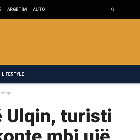
E
ARGËTIM
AUTO
LIFESTYLE
rit që...
Ulqin, turisti
skonte mbi ujë