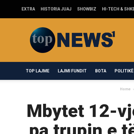
EXTRA
HISTORIA JUAJ
SHOWBIZ
HI-TECH & SHK
Top-
news1.com
TOP LAJME
LAJMI FUNDIT
BOTA
POLITIKË
Home
Mbytet 12-vje
pa trupin e t