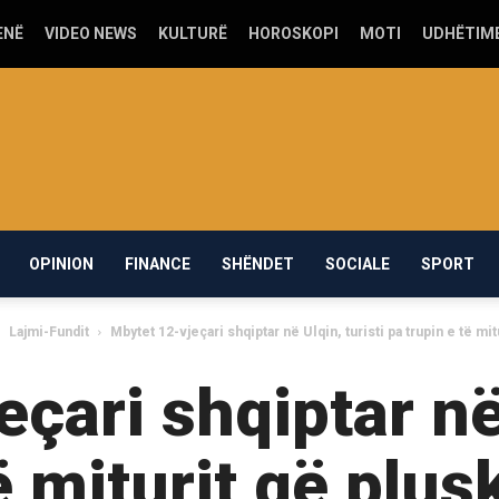
ENË
VIDEO NEWS
KULTURË
HOROSKOPI
MOTI
UDHËTIM
OPINION
FINANCE
SHËNDET
SOCIALE
SPORT
Lajmi-Fundit
Mbytet 12-vjeçari shqiptar në Ulqin, turisti pa trupin e të mitu
çari shqiptar në 
ë miturit që plu