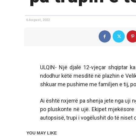
6 August, 2022
ULQIN- Një djalë 12-vjeçar shqiptar k
ndodhur këtë mesditë në plazhin e Velikë
shkuar me pushime me familjen e tij, por
Ai është nxjerrë pa shenja jete nga uji n
po pluskonte në ujë. Ekipet mjekësore i
autopsisë, trupi i vogëlushit do të niset