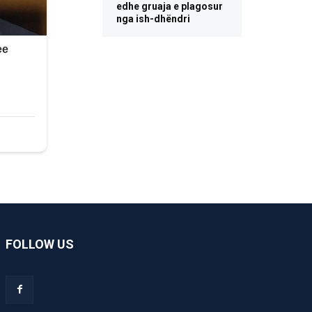
edhe gruaja e plagosur
nga ish-dhëndri
FOLLOW US