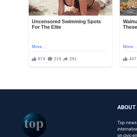
ABOUT
Top-news1.
internatio
on civic 