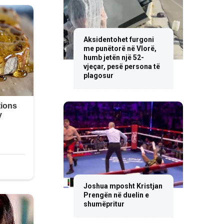
Aksidentohet furgoni
me punëtorë në Vlorë,
humb jetën një 52-
vjeçar, pesë persona të
plagosur
Joshua mposht Kristjan
Prengën në duelin e
shumëpritur