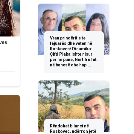
Vrau prindërit e të
fejuarës dhe veten në
Roskovec/ Dinamika:
Çifti Plaka ishte nisur
për në punë, Nertili u fut
në banesë dhe hapi...
Rëndohet bilanci në
Roskovec, ndërron jetë