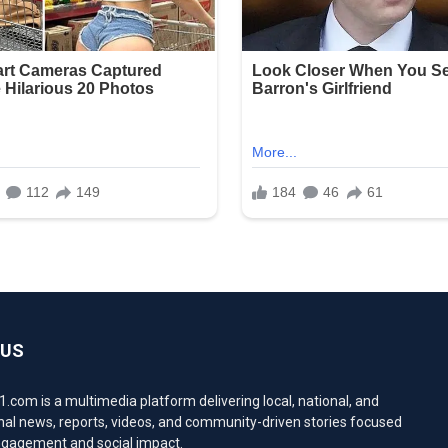
 US
com is a multimedia platform delivering local, national, and
nal news, reports, videos, and community-driven stories focused
engagement and social impact.