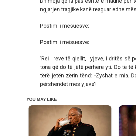
Dhimbja që la pas është e madhe për të 
ngjarjen tragjike kanë reaguar edhe mësu
Postimi i mësuesve:
Postimi i mësuesve:
‘Rei i reve të qiellit, i yjeve, i dritës
tona që do të jëtë përhere yti. Do të t
tërë jetën zërin tënd: -Zyshat e mia. D
përshendet mes yjeve’!