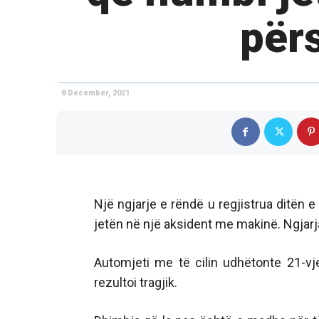
për
8 December, 2021
Një ngjarje e rëndë u regjistrua ditën 
jetën në një aksident me makinë. Ngjarja
Automjeti me të cilin udhëtonte 21-vje
rezultoi tragjik.