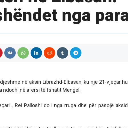
shëndet nga para
e djeshme në aksin Librazhd-Elbasan, ku një 21-vjeçar h
 ndodhi në afërsi të fshatit Mengel.
çari , Rei Palloshi doli nga rruga dhe për pasojë aksid