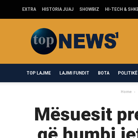
EXTRA
HISTORIA JUAJ
SHOWBIZ
HI-TECH & SHK
Top-
news1.com
TOP LAJME
LAJMI FUNDIT
BOTA
POLITIKË
Home
Mësuesit pr
që humbi jet