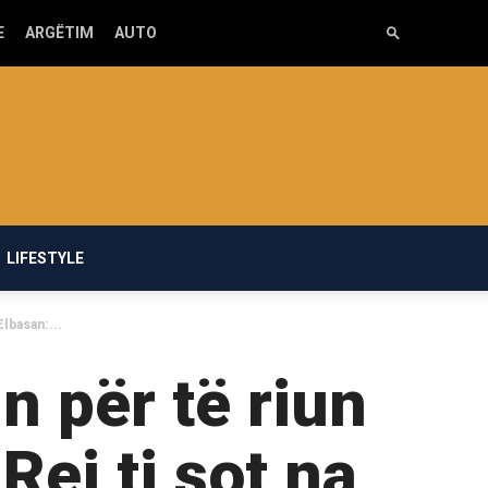
E
ARGËTIM
AUTO
LIFESTYLE
lbasan:...
 për të riun
Rei ti sot na