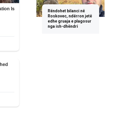
Rëndohet bilanci në
Roskovec, ndërron jetë
edhe gruaja e plagosur
nga ish-dhëndri