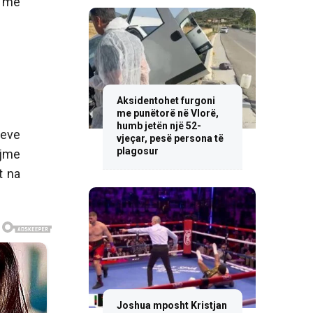
e me
Aksidentohet furgoni
me punëtorë në Vlorë,
humb jetën një 52-
meve
vjeçar, pesë persona të
plagosur
ojme
t na
Joshua mposht Kristjan