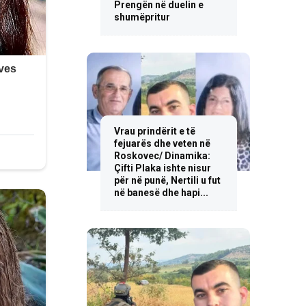
Prengën në duelin e
shumëpritur
Vrau prindërit e të
fejuarës dhe veten në
Roskovec/ Dinamika:
Çifti Plaka ishte nisur
për në punë, Nertili u fut
në banesë dhe hapi...