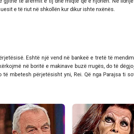
gjithë të afërmit e tij dhe miqtë që e njohën. Në lidhj
esit e të riut në shkollën kur dikur ishte nxënës.
 së përjetësisë. Eshtë një vend në bankeë e tretë të mendi
ë kërkojmë në boritë e makinave buzë rrugës, do të dëgj
o të mbetesh përjetësisht yni, Rei. Që nga Parajsa ti so