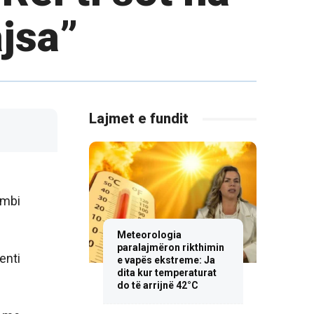
jsa”
Lajmet e fundit
umbi
Meteorologia
paralajmëron rikthimin
enti
e vapës ekstreme: Ja
dita kur temperaturat
do të arrijnë 42°C