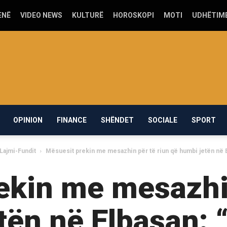
ENË
VIDEO NEWS
KULTURË
HOROSKOPI
MOTI
UDHËTIM
OPINION
FINANCE
SHËNDET
SOCIALE
SPORT
Lajmi-Fundit
Mësuesit prekin me mesazhin për të riun që humbi jetën në E
ekin me mesazhin
ën në Elbasan: “