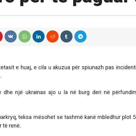
tasit e huaj, e cila u akuzua për spiunazh pas incidenti
.
 dhe një ukrainas ajo u la në burg deri në përfundi
duarkryq, teksa mësohet se tashmë kanë mbledhur plot 
 të renë.