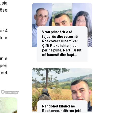
usia
nëse
se 4
Vrau prindërit e të
fejuarës dhe veten në
tuar
Roskovec/ Dinamika:
Çifti Plaka ishte nisur
për në punë, Nertili u fut
në banesë dhe hapi...
in e
përi
orët
Rëndohet bilanci në
Roskovec, ndërron jetë