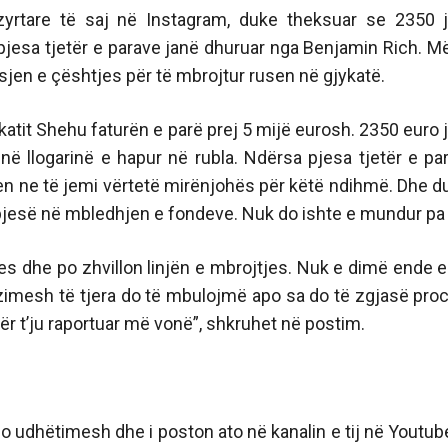
zyrtare të saj në Instagram, duke theksuar se 2350 
esa tjetër e parave janë dhuruar nga Benjamin Rich. Më
sjen e çështjes për të mbrojtur rusen në gjykatë.
katit Shehu faturën e parë prej 5 mijë eurosh. 2350 euro 
ë llogarinë e hapur në rubla. Ndërsa pjesa tjetër e pa
en ne të jemi vërtetë mirënjohës për këtë ndihmë. Dhe 
pjesë në mbledhjen e fondeve. Nuk do ishte e mundur pa 
es dhe po zhvillon linjën e mbrojtjes. Nuk e dimë ende 
imesh të tjera do të mbulojmë apo sa do të zgjasë proc
ër t’ju raportuar më vonë”, shkruhet në postim.
ideo udhëtimesh dhe i poston ato në kanalin e tij në Youtub