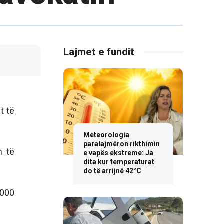
Lajmet e fundit
t të
Meteorologia
paralajmëron rikthimin
m të
e vapës ekstreme: Ja
dita kur temperaturat
do të arrijnë 42°C
5000