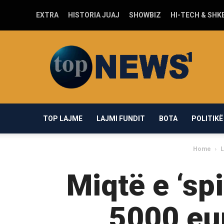
EXTRA
HISTORIA JUAJ
SHOWBIZ
HI-TECH & SHK
Top-
news1.com
TOP LAJME
LAJMI FUNDIT
BOTA
POLITIKË
Home
L
Miqtë e ‘sp
5000 eur