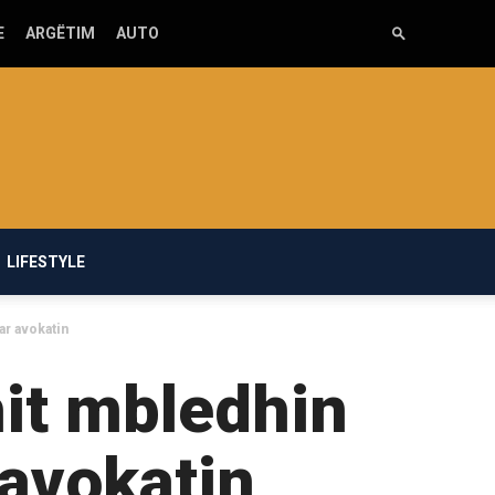
E
ARGËTIM
AUTO
LIFESTYLE
ar avokatin
hit mbledhin
 avokatin