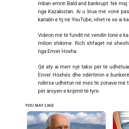
mban emrin Bald and bankrupt. Në maj të 
nga Kazakistan. Ai u lirua më vonë pa
kanalin e tij në YouTube, vihet re se ai k
Videon më të fundit në vendin tonë e ka
milion shikime. Rich shfaqet në sheshin
nga Enver Hoxha.
Që aty ai merr një taksi për të udhëtua
Enver Hoxhës dhe ndërtimin e bunkerëv
ndërsa udhëton në mes të zonave më të
për arsyen e krijimit të tyre.