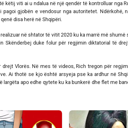
këtij viti ai u ndalua në një qendër të kontrolluar nga R
si pagoi gjobën e vendosur nga autoritetet. Ndërkohë, 
a qenë disa herë në Shqipëri.
 realizuar në shtator të vitit 2020 ku ka marrë më shumë 
 Skënderbej duke folur për regjimin diktatorial të drej
r drejt Vlorës. Në mes të videos, Rich tregon për regjim
e. Ai thotë se kjo është arsyeja pse ka ardhur në Shqi
 largëta apo edhe qytete ku ka bunkerë dhe flet me ban