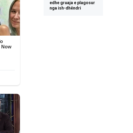
edhe gruaja e plagosur
nga ish-dhëndri