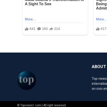
ABOUT
Top-news1.
internatio
on civic 
© Top-news1.com | All right reserved