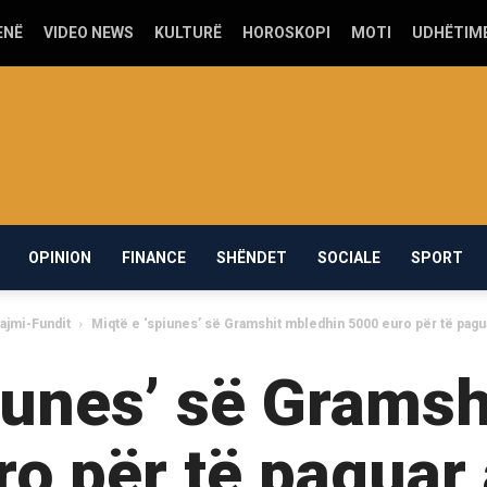
ENË
VIDEO NEWS
KULTURË
HOROSKOPI
MOTI
UDHËTIM
OPINION
FINANCE
SHËNDET
SOCIALE
SPORT
ajmi-Fundit
Miqtë e ‘spiunes’ së Gramshit mbledhin 5000 euro për të pagu
iunes’ së Grams
o për të paguar