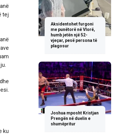
janë
 tej
Aksidentohet furgoni
me punëtorë në Vlorë,
humb jetën një 52-
janë
vjeçar, pesë persona të
plagosur
rave
duam
ju.
edhe
esi.
Joshua mposht Kristjan
Prengën në duelin e
shumëpritur
e ku