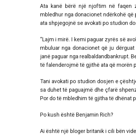
Ata kanë bërë një njoftim në faqen 
mbledhur nga donacionet ndërkohë që pj
ata shpjegojnë se avokati po studion do
“Lajm i mirë. I kemi paguar zyrës së avo
mbuluar nga donacionet që ju dërguat n
janë paguar nga realbaldandbankrupt. B
të falenderojmë të gjithë ata që morën 
Tani avokati po studion dosjen e çështj
sa duhet të paguajmë dhe çfarë shpenz
Por do të mbledhim të gjitha të dhënat p
Po kush është Benjamin Rich?
Ai është një bloger britanik i cili bën v