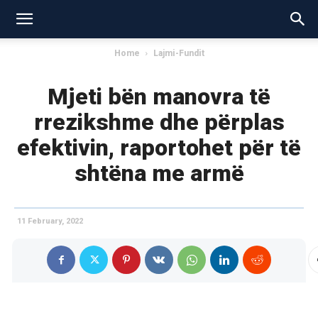
Home
Lajmi-Fundit
Mjeti bën manovra të
rrezikshme dhe përplas
efektivin, raportohet për të
shtëna me armë
11 February, 2022