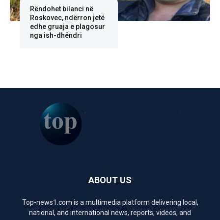
Rëndohet bilanci në
Roskovec, ndërron jetë
edhe gruaja e plagosur
nga ish-dhëndri
ABOUT US
Top-news1.com is a multimedia platform delivering local,
national, and international news, reports, videos, and