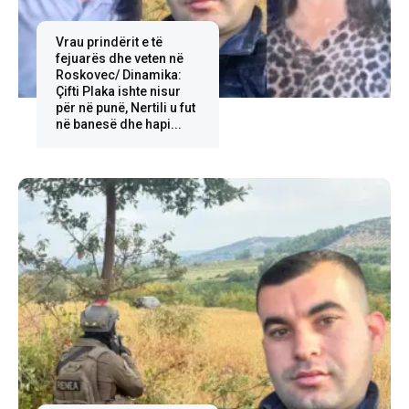
Vrau prindërit e të
fejuarës dhe veten në
Roskovec/ Dinamika:
Çifti Plaka ishte nisur
për në punë, Nertili u fut
në banesë dhe hapi...