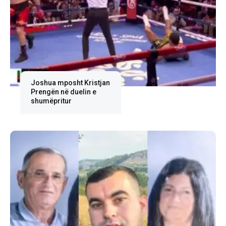
Joshua mposht Kristjan
Prengën në duelin e
shumëpritur