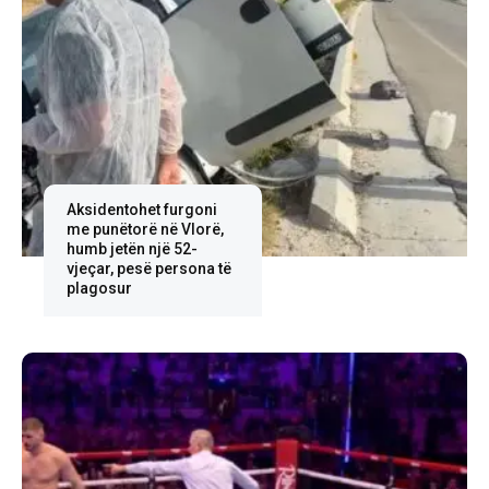
Aksidentohet furgoni
me punëtorë në Vlorë,
humb jetën një 52-
vjeçar, pesë persona të
plagosur