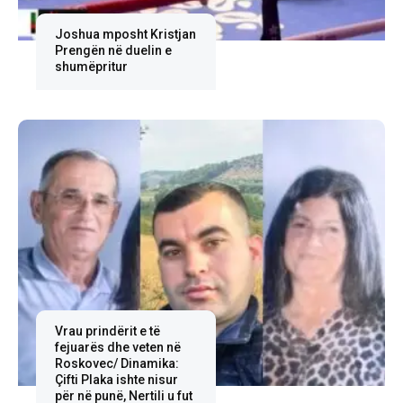
Joshua mposht Kristjan
Prengën në duelin e
shumëpritur
Vrau prindërit e të
fejuarës dhe veten në
Roskovec/ Dinamika:
Çifti Plaka ishte nisur
për në punë, Nertili u fut