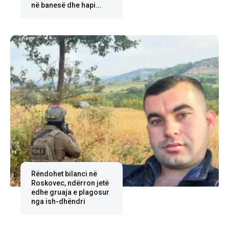
në banesë dhe hapi...
Rëndohet bilanci në
Roskovec, ndërron jetë
edhe gruaja e plagosur
nga ish-dhëndri