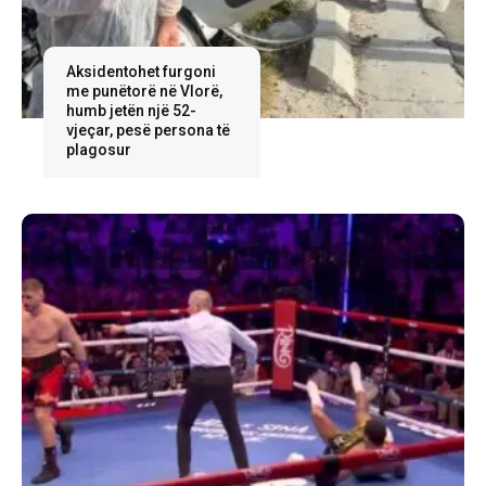
Aksidentohet furgoni
me punëtorë në Vlorë,
humb jetën një 52-
vjeçar, pesë persona të
plagosur