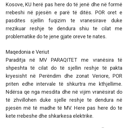
Kosove, KU herë pas here do të jenë dhe në formë
rrebeshi në pjesën e parë të ditës. POR oret e
pasdites sjellin fuqizim te vranesirave duke
rrezikuar reshje te dendura shiu te cilat me
problematike do te jene gjate oreve te nates.
Maqedonia e Veriut
Paraditja në MV PARAQITET me vranësira të
shpeshta të cilat do të sjellin reshje të pakta
kryesisht në Perëndim dhe zonat Veriore, POR
priten edhe intervale të shkurtra me kthjellime.
Ndërsa qe nga mesdita dhe në vijim vranësirat do
të zhvillohen duke sjelle reshje te dendura në
pjesën më të madhe të MV. Here pas here do te
kete rrebeshe dhe shkarkesa elektrike.