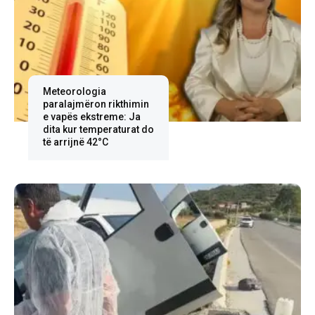
Meteorologia
paralajmëron rikthimin
e vapës ekstreme: Ja
dita kur temperaturat do
të arrijnë 42°C