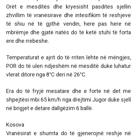
Orët e mesditës dhe kryesisht pasdites sjellin
zhvillim të vranësirave dhe intesifikim të reshjeve
të shiu në të gjithë vendin, here pas here në
mbrëmje dhe gjatë natës do të ketë stuhi të forta
ere dhe rrebeshe.
Temperaturat e ajrit do të rriten lehte në mëngjes,
POR do të ulen ndjeshëm në mesditë duke luhatur
vlerat ditore nga 8°C deri në 26°C.
Era do të fryjë mesatare dhe e forte në det me
shpejtësi mbi 65 km/h nga drejtimi Jugor duke sjell
në brigjet e detare dallgëzim 6 ballë.
Kosova
Vranësirat e shumta do të gjenerojnë reshje në