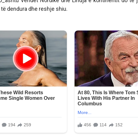
Po_ashtu Vendet Nordike dhe Lindja e kontinentit do të 
 të dendura dhe reshje shiu.