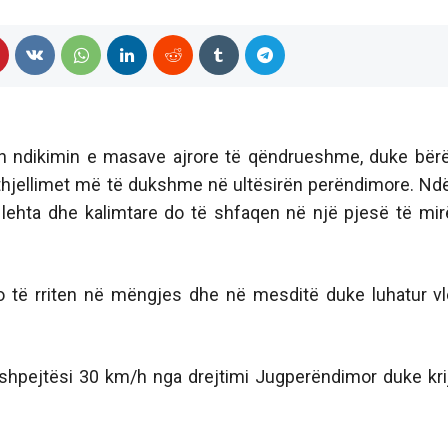
ën ndikimin e masave ajrore të qëndrueshme, duke bër
kthjellimet më të dukshme në ultësirën perëndimore. Nd
 lehta dhe kalimtare do të shfaqen në një pjesë të mir
do të rriten në mëngjes dhe në mesditë duke luhatur vl
 shpejtësi 30 km/h nga drejtimi Jugperëndimor duke kri