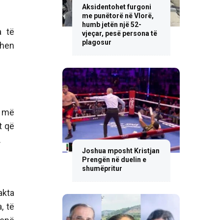
Aksidentohet furgoni
me punëtorë në Vlorë,
humb jetën një 52-
a të
vjeçar, pesë persona të
plagosur
ëhen
t më
t që
.
Joshua mposht Kristjan
Prengën në duelin e
shumëpritur
akta
, të