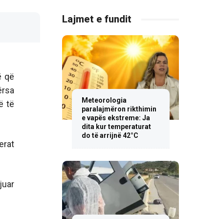
Lajmet e fundit
ë që
ërsa
Meteorologia
ë të
paralajmëron rikthimin
e vapës ekstreme: Ja
dita kur temperaturat
do të arrijnë 42°C
erat
juar