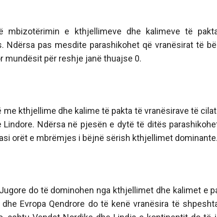
ë mbizotërimin e kthjellimeve dhe kalimeve të pakt
ës. Ndërsa pas mesdite parashikohet që vranësirat të b
or mundësit për reshje janë thuajse 0.
ë me kthjellime dhe kalime të pakta të vranësirave të cila
 Lindore. Ndërsa në pjesën e dytë të ditës parashikohe
asi orët e mbrëmjes i bëjnë sërish kthjellimet dominante
 Jugore do të dominohen nga kthjellimet dhe kalimet e p
ik dhe Evropa Qendrore do të kenë vranësira të shpeshta