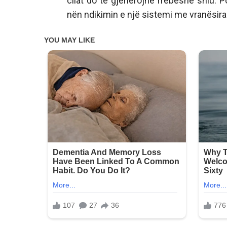
cilat do të gjenerojnë rrebeshe shiu. 
nën ndikimin e një sistemi me vranësira