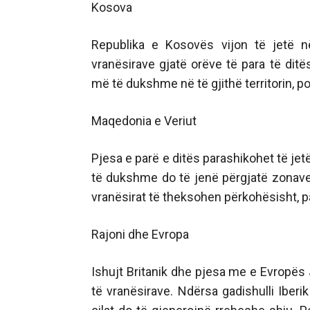
Kosova
Republika e Kosovës vijon të jetë n
vranësirave gjatë orëve të para të dit
më të dukshme në të gjithë territorin, p
Maqedonia e Veriut
Pjesa e parë e ditës parashikohet të jet
të dukshme do të jenë përgjatë zonave
vranësirat të theksohen përkohësisht, p
Rajoni dhe Evropa
Ishujt Britanik dhe pjesa me e Evropës
të vranësirave. Ndërsa gadishulli Iber