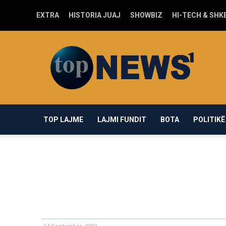
EXTRA
HISTORIA JUAJ
SHOWBIZ
HI-TECH & SHK
Top-
news1.com
TOP LAJME
LAJMI FUNDIT
BOTA
POLITIKË