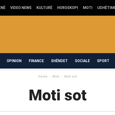
ENË
VIDEO NEWS
KULTURË
HOROSKOPI
MOTI
UDHËTIM
OPINION
FINANCE
SHËNDET
SOCIALE
SPORT
Home
Moti
Moti sot
Moti sot