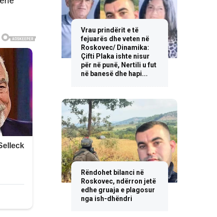
jenë
Vrau prindërit e të
fejuarës dhe veten në
Roskovec/ Dinamika:
Çifti Plaka ishte nisur
për në punë, Nertili u fut
në banesë dhe hapi...
Rëndohet bilanci në
Roskovec, ndërron jetë
edhe gruaja e plagosur
nga ish-dhëndri