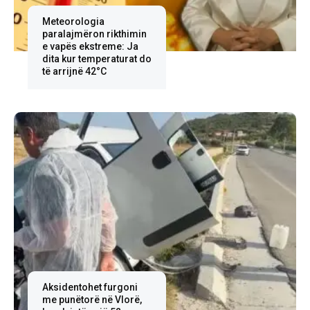
Meteorologia
paralajmëron rikthimin
e vapës ekstreme: Ja
dita kur temperaturat do
të arrijnë 42°C
Aksidentohet furgoni
me punëtorë në Vlorë,