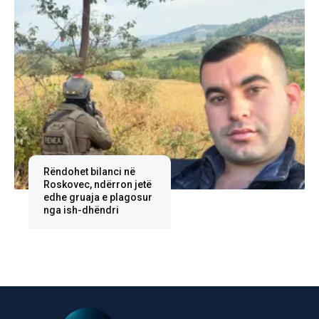
Rëndohet bilanci në
Roskovec, ndërron jetë
edhe gruaja e plagosur
nga ish-dhëndri