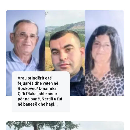
Vrau prindërit e të
fejuarës dhe veten në
Roskovec/ Dinamika:
Çifti Plaka ishte nisur
për në punë, Nertili u fut
në banesë dhe hapi...