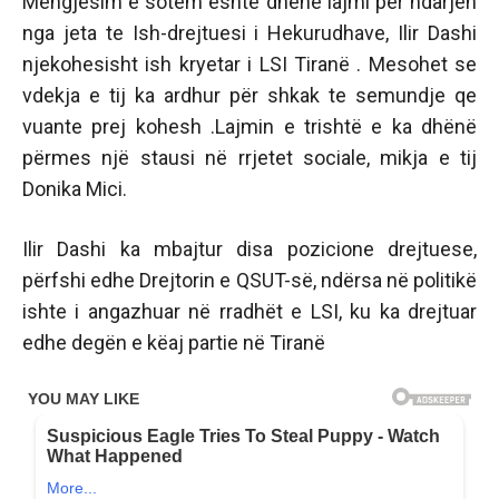
Mengjesim e sotem eshte dhene lajmi për ndarjen
nga jeta te Ish-drejtuesi i Hekurudhave, Ilir Dashi
njekohesisht ish kryetar i LSI Tiranë . Mesohet se
vdekja e tij ka ardhur për shkak te semundje qe
vuante prej kohesh .Lajmin e trishtë e ka dhënë
përmes një stausi në rrjetet sociale, mikja e tij
Donika Mici.
Ilir Dashi ka mbajtur disa pozicione drejtuese,
përfshi edhe Drejtorin e QSUT-së, ndërsa në politikë
ishte i angazhuar në rradhët e LSI, ku ka drejtuar
edhe degën e këaj partie në Tiranë