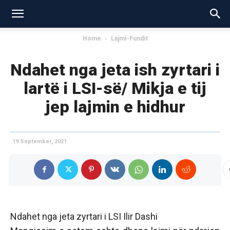
Home
Lajmi-Fundit
Ndahet nga jeta ish zyrtari i
lartë i LSI-së/ Mikja e tij
jep lajmin e hidhur
19 September, 2021
Ndahet nga jeta zyrtari i LSI Ilir Dashi