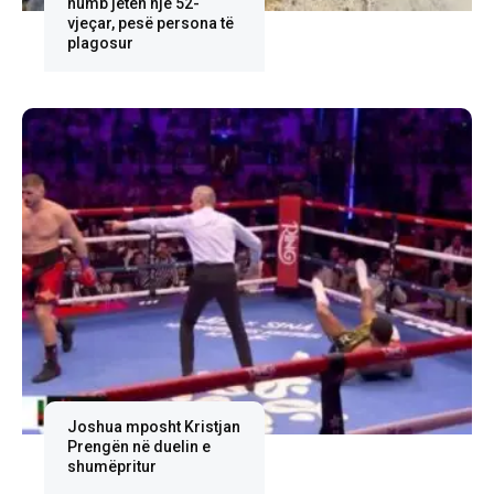
humb jetën një 52-
vjeçar, pesë persona të
plagosur
Joshua mposht Kristjan
Prengën në duelin e
shumëpritur