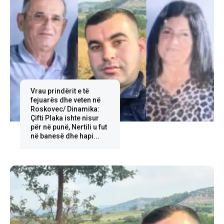
Vrau prindërit e të
fejuarës dhe veten në
Roskovec/ Dinamika:
Çifti Plaka ishte nisur
për në punë, Nertili u fut
në banesë dhe hapi...