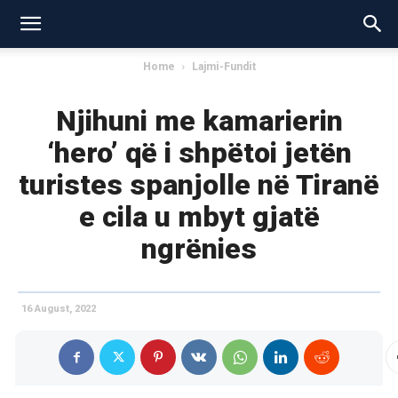
Home
Lajmi-Fundit
Njihuni me kamarierin
‘hero’ që i shpëtoi jetën
turistes spanjolle në Tiranë
e cila u mbyt gjatë
ngrënies
16 August, 2022