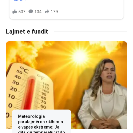
Lajmet e fundit
Meteorologia
paralajmëron rikthimin
e vapës ekstreme: Ja
dita kur temperaturat do