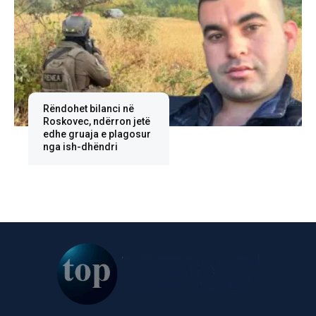
Rëndohet bilanci në
Roskovec, ndërron jetë
edhe gruaja e plagosur
nga ish-dhëndri