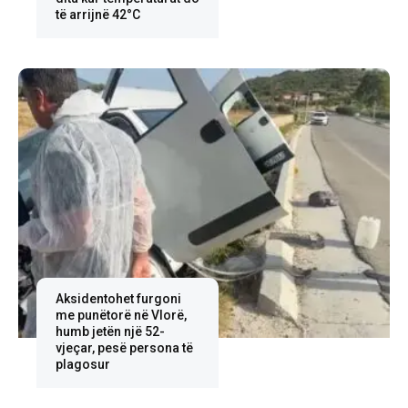
të arrijnë 42°C
Aksidentohet furgoni
me punëtorë në Vlorë,
humb jetën një 52-
vjeçar, pesë persona të
plagosur