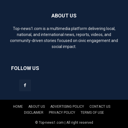
ABOUT US
Top-news1.com is a multimedia platform delivering local,
national, and international news, reports, videos, and
community-driven stories focused on civic engagement and
social impact.
FOLLOW US
HOME
ABOUT US
ADVERTISING POLICY
CONTACT US
DISCLAIMER
PRIVACY POLICY
TERMS OF USE
© Top-news1.com | All right reserved