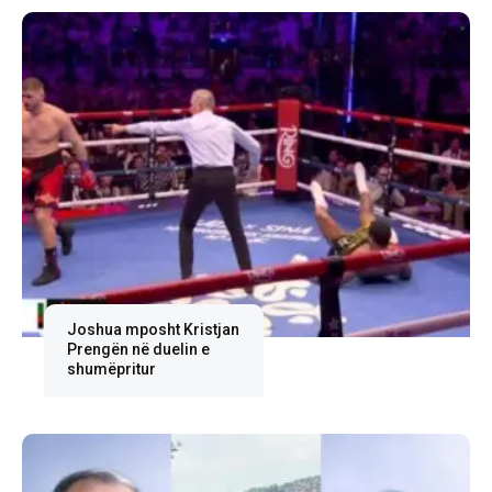
Joshua mposht Kristjan
Prengën në duelin e
shumëpritur