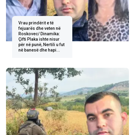
Vrau prindërit e të
fejuarës dhe veten në
Roskovec/ Dinamika:
Çifti Plaka ishte nisur
për në punë, Nertili u fut
në banesë dhe hapi...