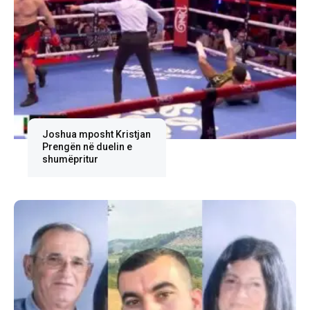
Joshua mposht Kristjan
Prengën në duelin e
shumëpritur