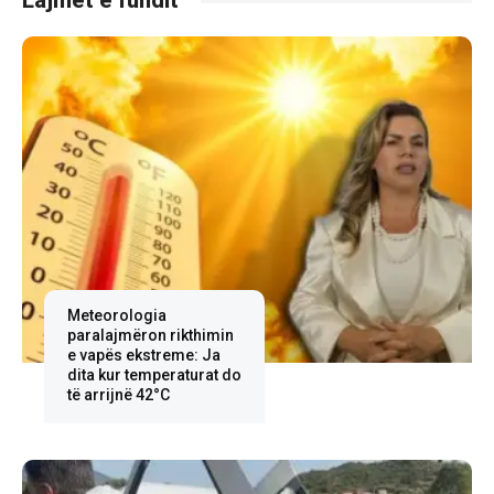
Lajmet e fundit
Meteorologia
paralajmëron rikthimin
e vapës ekstreme: Ja
dita kur temperaturat do
të arrijnë 42°C