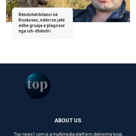
Rëndohet bilanci në
Roskovec, ndërron jetë
edhe gruaja e plagosur
nga ish-dhëndri
ABOUT US
Top-news1.com is a multimedia platform delivering local,