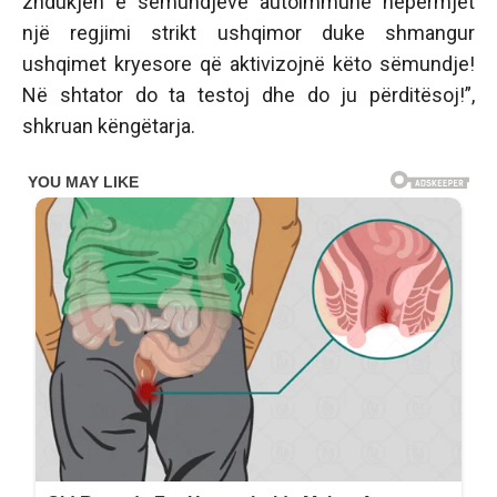
zhdukjen e sëmundjeve autoimmune nëpërmjet
një regjimi strikt ushqimor duke shmangur
ushqimet kryesore që aktivizojnë këto sëmundje!
Në shtator do ta testoj dhe do ju përditësoj!”,
shkruan këngëtarja.