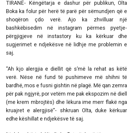
TIRANË- Këngëtarja e dashur për publikun, Olta
Boka ka folur për herë të parë për sëmundjen që e
shoqëron çdo verë. Ajo ka zhvilluar një
bashkëbisedim në instagram përmes pyetje-
përgjigjeve në instastory ku ka kërkuar dhe
sugjerimet e ndjekësve në lidhje me problemin e
saj.
“Ah kjo alergjia e diellit që s’më la rehat as këtë
verë. Nëse në fund të pushimeve më shihni të
bardhë, mos e fusni gishtin në plagë. Më qan zemra
për pak ngjyrë, por vetëm me pak ekspozim në diell
(me krem mbrojtës) dhe lëkura ime merr flakë nga
kruajret e alergjisë”- shkruan Olta, duke kërkuar
edhe këshillat e ndjekësve të saj.