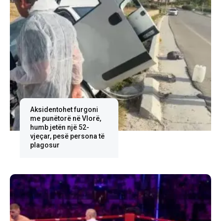
Aksidentohet furgoni
me punëtorë në Vlorë,
humb jetën një 52-
vjeçar, pesë persona të
plagosur