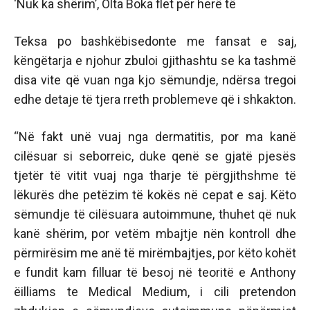
‘Nuk ka shërim’, Olta Boka flet për herë të
Teksa po bashkëbisedonte me fansat e saj,
këngëtarja e njohur zbuloi gjithashtu se ka tashmë
disa vite që vuan nga kjo sëmundje, ndërsa tregoi
edhe detaje të tjera rreth problemeve që i shkakton.
“Në fakt unë vuaj nga dermatitis, por ma kanë
cilësuar si seborreic, duke qenë se gjatë pjesës
tjetër të vitit vuaj nga tharje të përgjithshme të
lëkurës dhe petëzim të kokës në cepat e saj. Këto
sëmundje të cilësuara autoimmune, thuhet që nuk
kanë shërim, por vetëm mbajtje nën kontroll dhe
përmirësim me anë të mirëmbajtjes, por këto kohët
e fundit kam filluar të besoj në teoritë e Anthony
ëilliams te Medical Medium, i cili pretendon