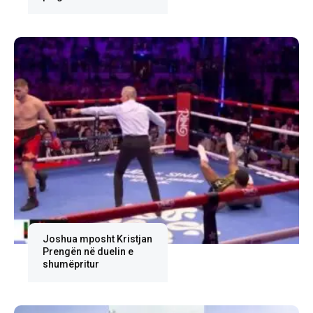
Joshua mposht Kristjan
Prengën në duelin e
shumëpritur