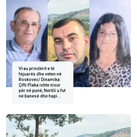
Vrau prindërit e të
fejuarës dhe veten në
Roskovec/ Dinamika:
Çifti Plaka ishte nisur
për në punë, Nertili u fut
në banesë dhe hapi...