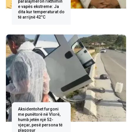
paralajmëron rikthimin
e vapës ekstreme: Ja
dita kur temperaturat do
të arrijnë 42°C
Aksidentohet furgoni
me punëtorë në Vlorë,
humb jetën një 52-
vjeçar, pesë persona të
plagosur