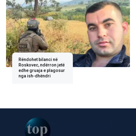
Rëndohet bilanci në
Roskovec, ndërron jetë
edhe gruaja e plagosur
nga ish-dhëndri