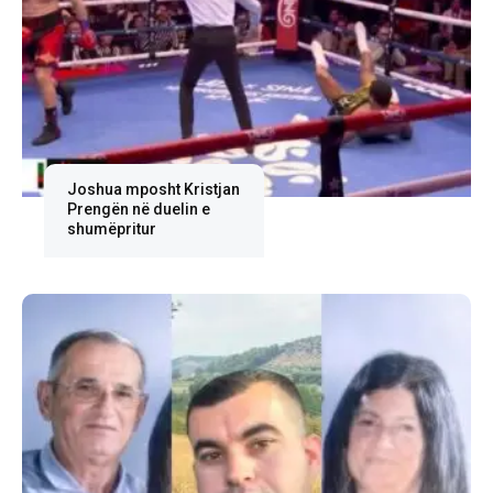
Joshua mposht Kristjan
Prengën në duelin e
shumëpritur