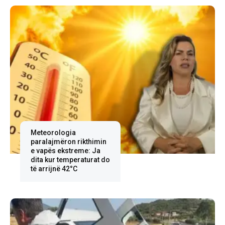
Meteorologia
paralajmëron rikthimin
e vapës ekstreme: Ja
dita kur temperaturat do
të arrijnë 42°C