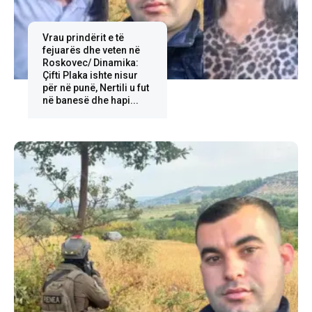
Vrau prindërit e të
fejuarës dhe veten në
Roskovec/ Dinamika:
Çifti Plaka ishte nisur
për në punë, Nertili u fut
në banesë dhe hapi...