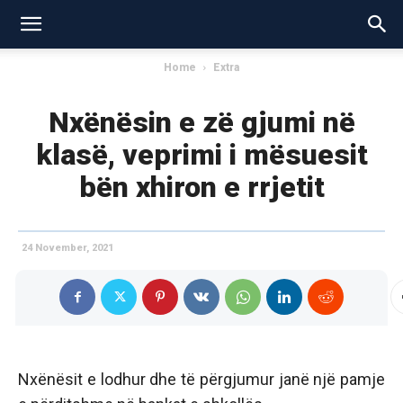
Home
Extra
Nxënësin e zë gjumi në
klasë, veprimi i mësuesit
bën xhiron e rrjetit
24 November, 2021
Nxënësit e lodhur dhe të përgjumur janë një pamje