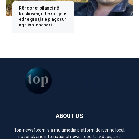
Rëndohet bilanci në
Roskovec, ndërron jetë
edhe gruaja e plagosur
nga ish-dhëndri
ABOUT US
Top-news1.com is a multimedia platform delivering local,
national, and international news, reports, videos, and