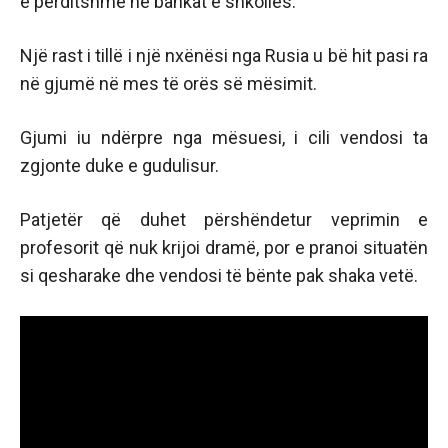
e përditshme në bankat e shkollës.
Një rast i tillë i një nxënësi nga Rusia u bë hit pasi ra
në gjumë në mes të orës së mësimit.
Gjumi iu ndërpre nga mësuesi, i cili vendosi ta
zgjonte duke e gudulisur.
Patjetër që duhet përshëndetur veprimin e
profesorit që nuk krijoi dramë, por e pranoi situatën
si qesharake dhe vendosi të bënte pak shaka vetë.