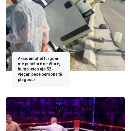
Aksidentohet furgoni
me punëtorë në Vlorë,
humb jetën një 52-
vjeçar, pesë persona të
plagosur