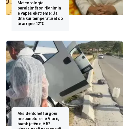
Meteorologia
paralajmëron rikthimin
e vapës ekstreme: Ja
dita kur temperaturat do
të arrijnë 42°C
Aksidentohet furgoni
me punëtorë në Vlorë,
humb jetën një 52-