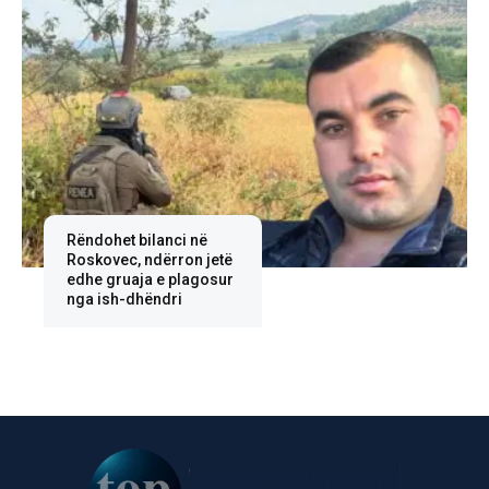
Rëndohet bilanci në
Roskovec, ndërron jetë
edhe gruaja e plagosur
nga ish-dhëndri