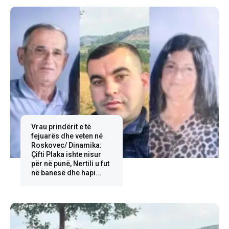
Vrau prindërit e të
fejuarës dhe veten në
Roskovec/ Dinamika:
Çifti Plaka ishte nisur
për në punë, Nertili u fut
në banesë dhe hapi...