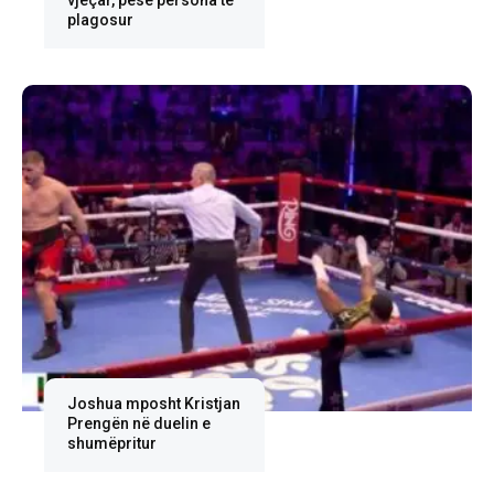
vjeçar, pesë persona të
plagosur
Joshua mposht Kristjan
Prengën në duelin e
shumëpritur