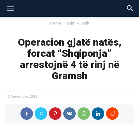
Home
Lajmi-Fundit
Operacion gjatë natës,
forcat “Shqiponja”
arrestojnë 4 të rinj në
Gramsh
2 December, 2021