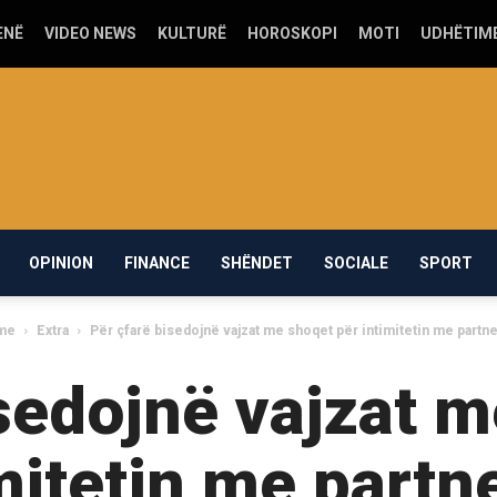
ENË
VIDEO NEWS
KULTURË
HOROSKOPI
MOTI
UDHËTIM
OPINION
FINANCE
SHËNDET
SOCIALE
SPORT
me
Extra
Për çfarë bisedojnë vajzat me shoqet për intimitetin me partne
sedojnë vajzat m
mitetin me partn