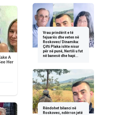
Vrau prindërit e të
fejuarës dhe veten në
Roskovec/ Dinamika:
Çifti Plaka ishte nisur
për në punë, Nertili u fut
në banesë dhe hapi...
Rëndohet bilanci në
Roskovec, ndërron jetë