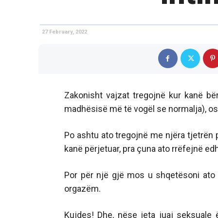
27 February, 2022
Zakonisht vajzat tregojnë kur kanë bër
madhësisë më të vogël se normalja), os
Po ashtu ato tregojnë me njëra tjetrën 
kanë përjetuar, pra çuna ato rrëfejnë ed
Por për një gjë mos u shqetësoni ato 
orgazëm.
Kujdes! Dhe, nëse jeta juaj seksual