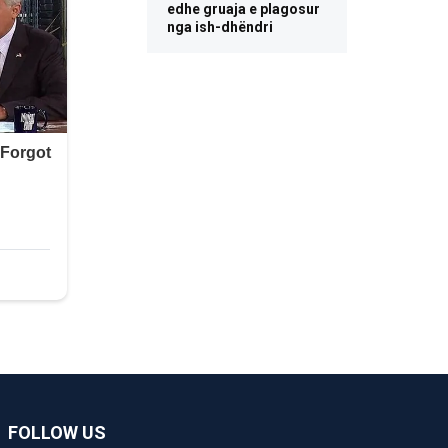
edhe gruaja e plagosur
nga ish-dhëndri
FOLLOW US