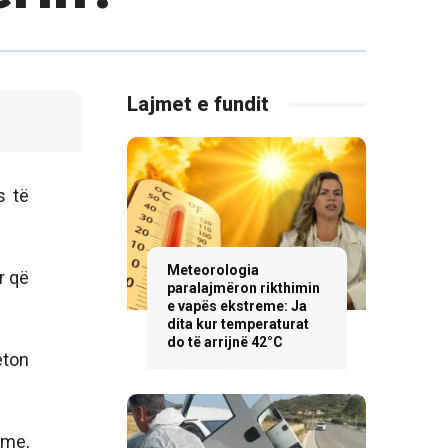
Lajmet e fundit
s të
Meteorologia
r që
paralajmëron rikthimin
e vapës ekstreme: Ja
dita kur temperaturat
do të arrijnë 42°C
eton
hme,