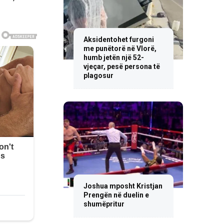
Aksidentohet furgoni
me punëtorë në Vlorë,
humb jetën një 52-
vjeçar, pesë persona të
plagosur
Joshua mposht Kristjan
Prengën në duelin e
shumëpritur