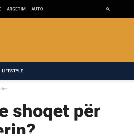
E
ARGËTIM
AUTO
LIFESTYLE
rin?
e shoqet për
erin?