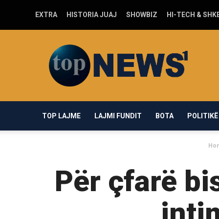
EXTRA
HISTORIA JUAJ
SHOWBIZ
HI-TECH & SHK
Top-
news1.com
TOP LAJME
LAJMI FUNDIT
BOTA
POLITIKË
Ho
Për çfarë bi
inti