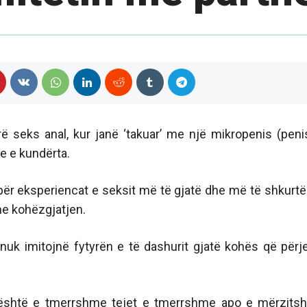
ë seks anal, kur janë ‘takuar’ me një mikropenis (peni
e e kundërta.
për eksperiencat e seksit më të gjatë dhe më të shkurtë
he kohëzgjatjen.
nuk imitojnë fytyrën e të dashurit gjatë kohës që përj
e është e tmerrshme tejet e tmerrshme apo e mërzits