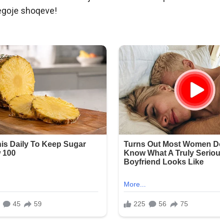
regoje shoqeve!