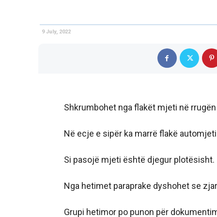
9 July, 2022
Shkrumbohet nga flakët mjeti në rrugën 
Në ecje e sipër ka marrë flakë automjeti
Si pasojë mjeti është djegur plotësisht
Nga hetimet paraprake dyshohet se zjarri
Grupi hetimor po punon për dokumentimin