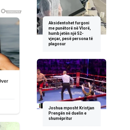
Aksidentohet furgoni
me punëtorë në Vlorë,
humb jetën një 52-
vjeçar, pesë persona të
plagosur
Joshua mposht Kristjan
Prengën në duelin e
shumëpritur