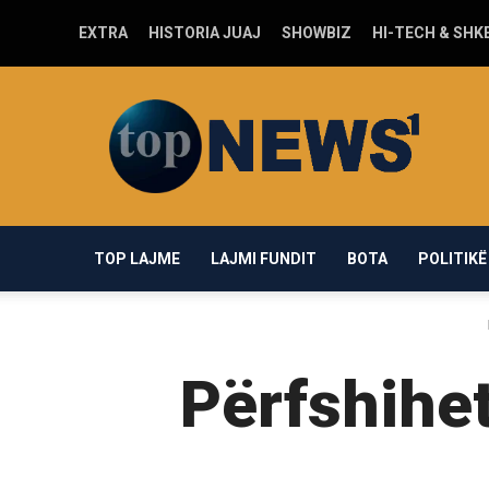
EXTRA
HISTORIA JUAJ
SHOWBIZ
HI-TECH & SHK
Top-
news1.com
TOP LAJME
LAJMI FUNDIT
BOTA
POLITIKË
Përfshihet