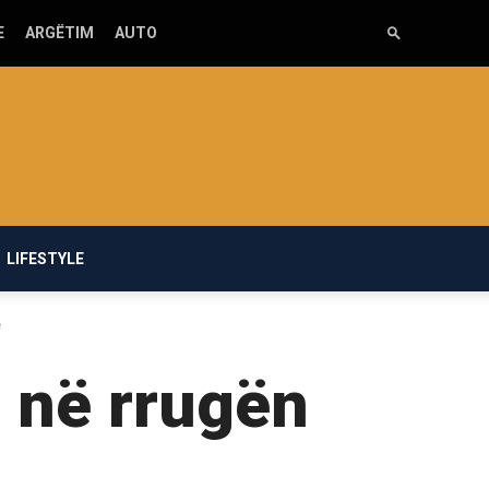
E
ARGËTIM
AUTO
LIFESTYLE
ë
i në rrugën