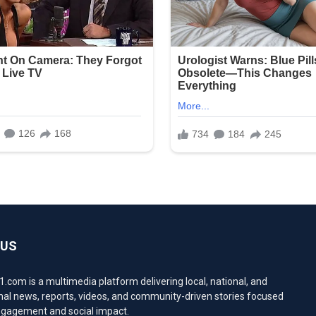
 US
com is a multimedia platform delivering local, national, and
nal news, reports, videos, and community-driven stories focused
engagement and social impact.