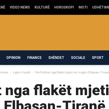
ENË
VIDEO NEWS
KULTURË
HOROSKOPI
MOTI
UDHËTIM
OPINION
FINANCE
SHËNDET
SOCIALE
SPORT
Home
Lajmi-Fundit
Përfshihet nga flakët mjeti në rrugën Elbasan-Tiran
 nga flakët mjet
Elbasan-Tiranë