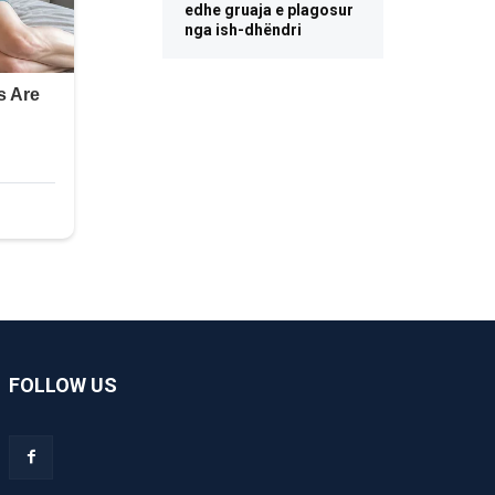
edhe gruaja e plagosur
nga ish-dhëndri
FOLLOW US