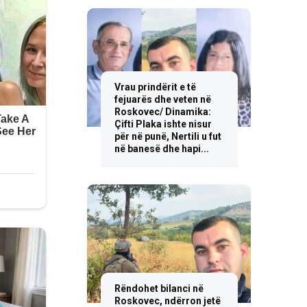
Vrau prindërit e të
fejuarës dhe veten në
Roskovec/ Dinamika:
Çifti Plaka ishte nisur
për në punë, Nertili u fut
në banesë dhe hapi...
Rëndohet bilanci në
Roskovec, ndërron jetë