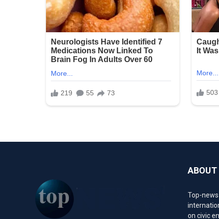
ABOUT
Top-news1.
internatio
on civic 