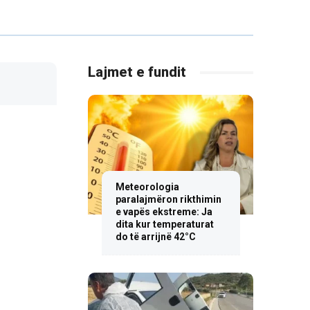
Lajmet e fundit
Meteorologia
paralajmëron rikthimin
e vapës ekstreme: Ja
dita kur temperaturat
do të arrijnë 42°C