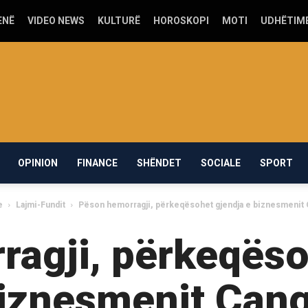
ENË
VIDEO NEWS
KULTURË
HOROSKOPI
MOTI
UDHËTIM
OPINION
FINANCE
SHËNDET
SOCIALE
SPORT
e
Lajmi-Fundit
Pëson hemorragji, përkeqësohet gjendja e biznesmenit
agji, përkeqëso
iznesmenit Çan