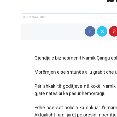
25 October, 2021
Gjendja e biznesmenit Namik Çangu ës
Mbrëmjen e së shtunës ai u grabit dhe u
Për shkak të goditjeve në kokë Namik
gjatë natës ai ka pasur hemorragji.
Edhe pse sot policia ka shkuar t’i mar
Aktualisht familjarët po presin mbërritj