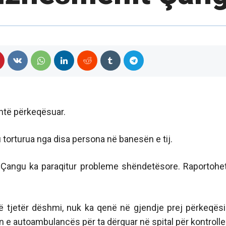
htë përkeqësuar.
 torturua nga disa persona në banesën e tij.
 Çangu ka paraqitur probleme shëndetësore. Raportohe
rë tjetër dëshmi, nuk ka qenë në gjendje prej përkeqësi
en e autoambulancës për ta dërguar në spital për kontroll