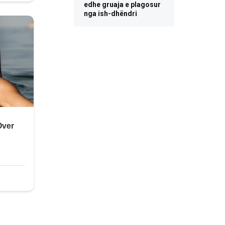
edhe gruaja e plagosur
nga ish-dhëndri