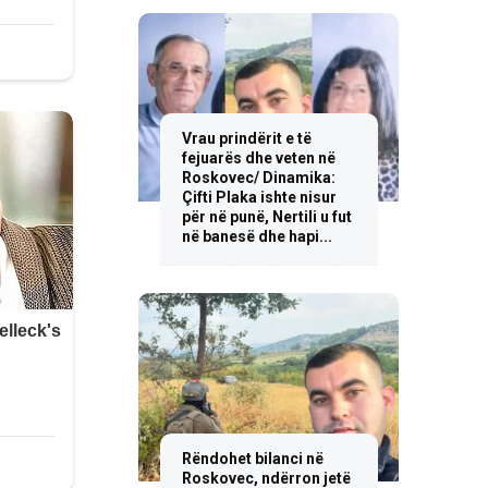
Vrau prindërit e të
fejuarës dhe veten në
Roskovec/ Dinamika:
Çifti Plaka ishte nisur
për në punë, Nertili u fut
në banesë dhe hapi...
Rëndohet bilanci në
Roskovec, ndërron jetë