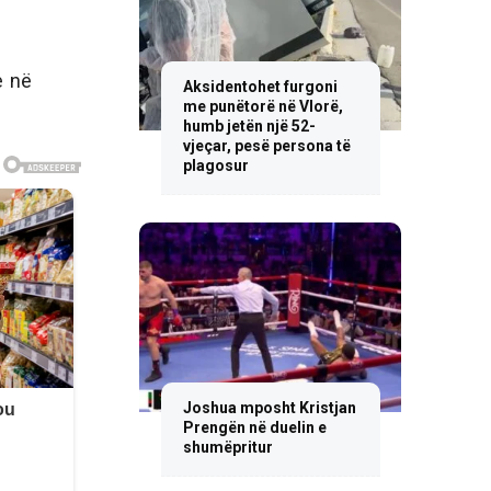
e në
Aksidentohet furgoni
me punëtorë në Vlorë,
humb jetën një 52-
vjeçar, pesë persona të
plagosur
Joshua mposht Kristjan
Prengën në duelin e
shumëpritur