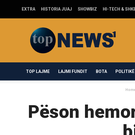
EXTRA
HISTORIA JUAJ
SHOWBIZ
HI-TECH & SHK
Top-
news1.com
TOP LAJME
LAJMI FUNDIT
BOTA
POLITIKË
Hom
Pëson hemorr
b