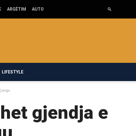
E
ARGËTIM
AUTO
LIFESTYLE
 Çangu
het gjendja e
gu