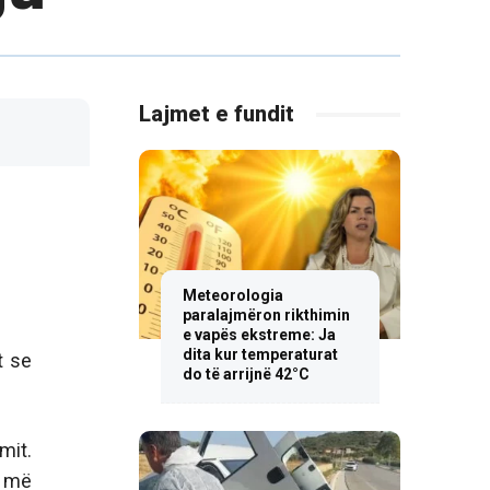
Lajmet e fundit
Meteorologia
paralajmëron rikthimin
e vapës ekstreme: Ja
dita kur temperaturat
t se
do të arrijnë 42°C
mit.
e më