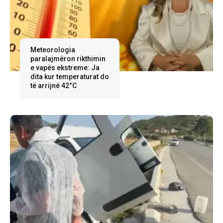
Meteorologia
paralajmëron rikthimin
e vapës ekstreme: Ja
dita kur temperaturat do
të arrijnë 42°C