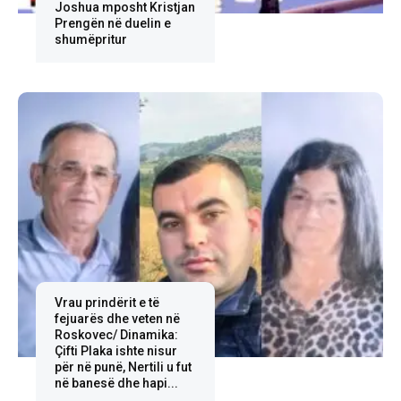
Joshua mposht Kristjan
Prengën në duelin e
shumëpritur
Vrau prindërit e të
fejuarës dhe veten në
Roskovec/ Dinamika:
Çifti Plaka ishte nisur
për në punë, Nertili u fut
në banesë dhe hapi...