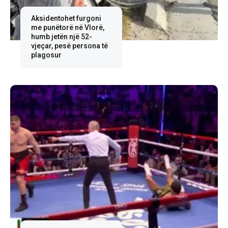
Aksidentohet furgoni
me punëtorë në Vlorë,
humb jetën një 52-
vjeçar, pesë persona të
plagosur