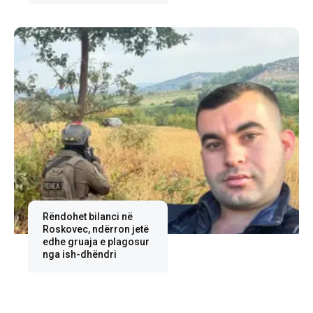
Rëndohet bilanci në
Roskovec, ndërron jetë
edhe gruaja e plagosur
nga ish-dhëndri