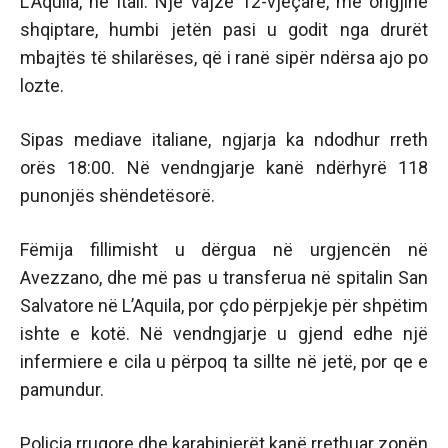
L’Aquila, në Itali. Një vajzë 12-vjeçare, me origjinë
shqiptare, humbi jetën pasi u godit nga drurët
mbajtës të shilarëses, që i ranë sipër ndërsa ajo po
lozte.
Sipas mediave italiane, ngjarja ka ndodhur rreth
orës 18:00. Në vendngjarje kanë ndërhyrë 118
punonjës shëndetësorë.
Fëmija fillimisht u dërgua në urgjencën në
Avezzano, dhe më pas u transferua në spitalin San
Salvatore në L’Aquila, por çdo përpjekje për shpëtim
ishte e kotë. Në vendngjarje u gjend edhe një
infermiere e cila u përpoq ta sillte në jetë, por qe e
pamundur.
Policia rrugore dhe karabinierët kanë rrethuar zonën