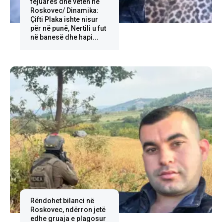
fejuarës dhe veten në
Roskovec/ Dinamika:
Çifti Plaka ishte nisur
për në punë, Nertili u fut
në banesë dhe hapi...
Rëndohet bilanci në
Roskovec, ndërron jetë
edhe gruaja e plagosur