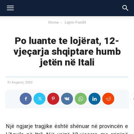
Home
Lajmi-Fundit
Po luante te lojërat, 12-
vjeçarja shqiptare humb
jetën në Itali
31 August, 2022
Një ngjarje tragjike është shënuar në provincën e