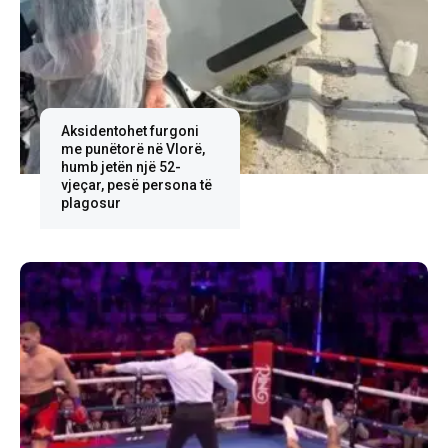
Aksidentohet furgoni
me punëtorë në Vlorë,
humb jetën një 52-
vjeçar, pesë persona të
plagosur