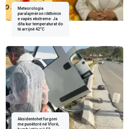
Meteorologia
paralajmëron rikthimin
e vapës ekstreme: Ja
dita kur temperaturat do
të arrijnë 42°C
Aksidentohet furgoni
me punëtorë në Vlorë,