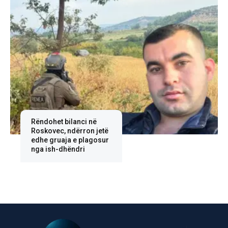
Rëndohet bilanci në
Roskovec, ndërron jetë
edhe gruaja e plagosur
nga ish-dhëndri