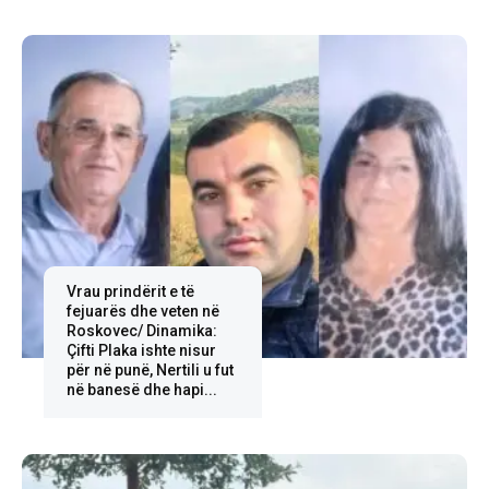
Vrau prindërit e të
fejuarës dhe veten në
Roskovec/ Dinamika:
Çifti Plaka ishte nisur
për në punë, Nertili u fut
në banesë dhe hapi...