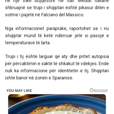
në një tokë bujqësore në Itali. Mediat italiane
shkruajnë se trupi i shqiptari është pikasur ditën e
sotme i pajetë në Falciano del Massico.
Nga informacionet paraprake, raportohet se i riu
shqiptar mund të ketë ndërruar jetë si pasojë e
temperaturave të larta.
Trupi i tij është larguar që aty dhe pritet autopsia
për përcaktimin e saktë të shkakut të vdekjes. Ende
nuk ka informacione për identitetin e tij. Shqiptari
ishte banor në zonën e Sparanise.