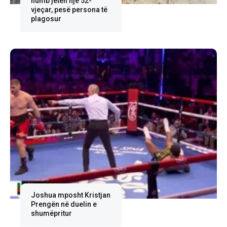
humb jetën një 52-
vjeçar, pesë persona të
plagosur
Joshua mposht Kristjan
Prengën në duelin e
shumëpritur