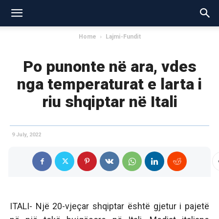
Home
Lajmi-Fundit
Po punonte në ara, vdes
nga temperaturat e larta i
riu shqiptar në Itali
9 July, 2022
ITALI- Një 20-vjeçar shqiptar është gjetur i pajetë