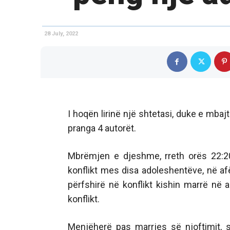
28 July, 2022
I hoqën lirinë një shtetasi, duke e mbaj
pranga 4 autorët.
Mbrëmjen e djeshme, rreth orës 22:20
konflikt mes disa adoleshentëve, në afër
përfshirë në konflikt kishin marrë në a
konflikt.
Menjëherë pas marrjes së njoftimit, 