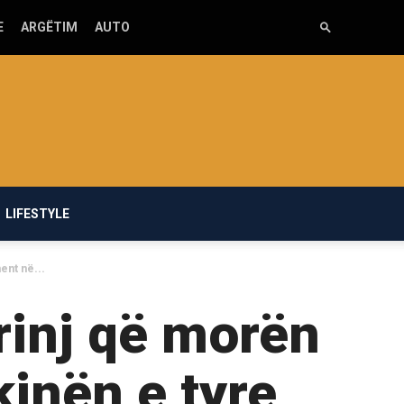
E
ARGËTIM
AUTO
LIFESTYLE
ent në...
 rinj që morën
inën e tyre