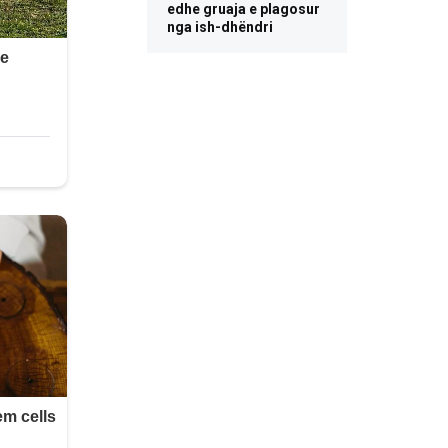
edhe gruaja e plagosur
nga ish-dhëndri