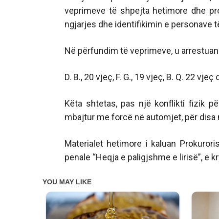
veprimeve të shpejta hetimore dhe pr
ngjarjes dhe identifikimin e personave të
Në përfundim të veprimeve, u arrestuan 
D. B., 20 vjeç, F. G., 19 vjeç, B. Q. 22 vje
Këta shtetas, pas një konflikti fizik 
mbajtur me forcë në automjet, për disa m
Materialet hetimore i kaluan Prokuror
penale “Heqja e paligjshme e lirisë”, e 