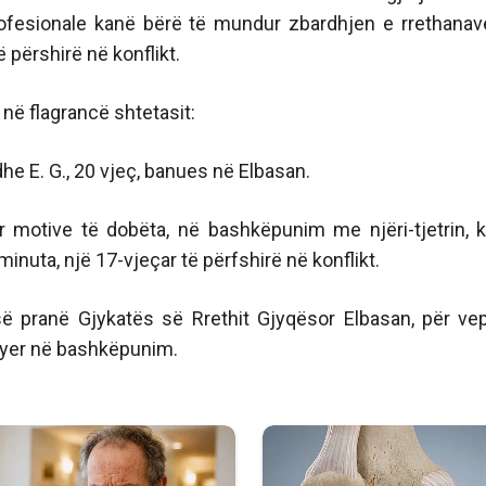
ofesionale kanë bërë të mundur zbardhjen e rrethanav
 përshirë në konflikt.
në flagrancë shtetasit:
ç dhe E. G., 20 vjeç, banues në Elbasan.
për motive të dobëta, në bashkëpunim me njëri-tjetrin, 
inuta, një 17-vjeçar të përfshirë në konflikt.
isë pranë Gjykatës së Rrethit Gjyqësor Elbasan, për ve
kryer në bashkëpunim.