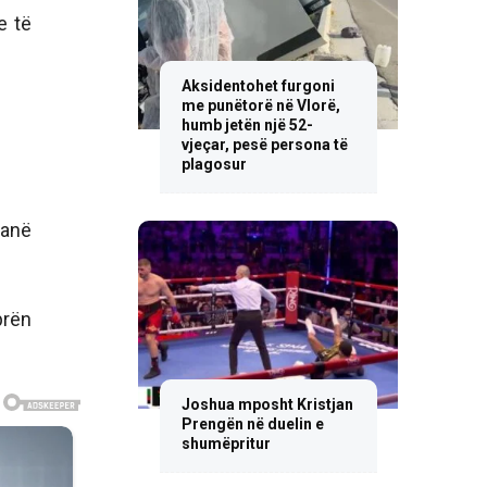
e të
Aksidentohet furgoni
me punëtorë në Vlorë,
humb jetën një 52-
vjeçar, pesë persona të
plagosur
kanë
prën
Joshua mposht Kristjan
Prengën në duelin e
shumëpritur