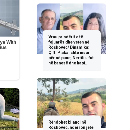
Vrau prindërit e të
fejuarës dhe veten në
Roskovec/ Dinamika:
Çifti Plaka ishte nisur
për në punë, Nertili u fut
në banesë dhe hapi...
Rëndohet bilanci në
Roskovec, ndërron jetë