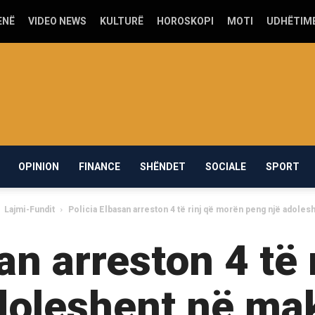
ENË
VIDEO NEWS
KULTURË
HOROSKOPI
MOTI
UDHËTIM
OPINION
FINANCE
SHËNDET
SOCIALE
SPORT
Lajmi-Fundit
Policia Elbasan arreston 4 të rinj që morën peng një adolesh
an arreston 4 të
doleshent në mak