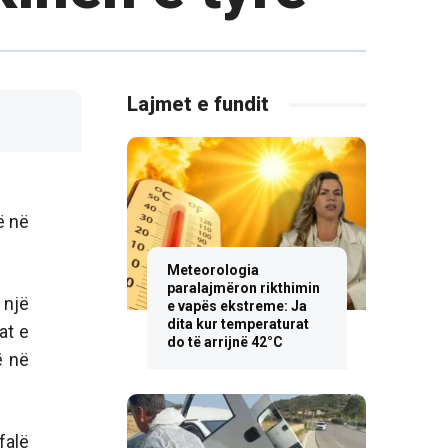
Lajmet e fundit
ë në
Meteorologia
paralajmëron rikthimin
 një
e vapës ekstreme: Ja
dita kur temperaturat
at e
do të arrijnë 42°C
ë në
falë