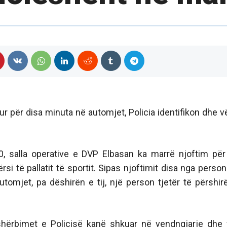
tur për disa minuta në automjet, Policia identifikon dhe v
, salla operative e DVP Elbasan ka marrë njoftim për
si të pallatit të sportit. Sipas njoftimit disa nga person
utomjet, pa dëshirën e tij, një person tjetër të përshir
shërbimet e Policisë kanë shkuar në vendngjarje dhe 