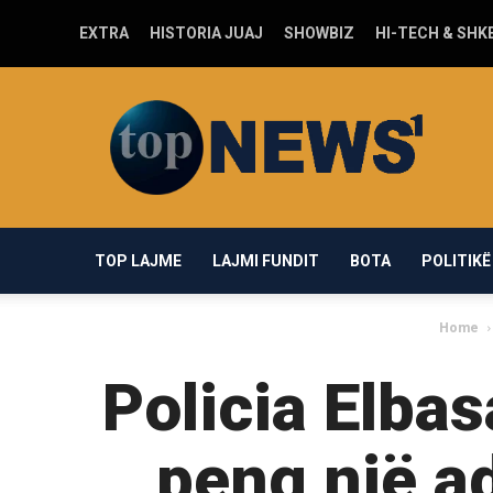
EXTRA
HISTORIA JUAJ
SHOWBIZ
HI-TECH & SHK
Top-
news1.com
TOP LAJME
LAJMI FUNDIT
BOTA
POLITIKË
Home
Policia Elbas
peng një a