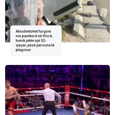
Aksidentohet furgoni
me punëtorë në Vlorë,
humb jetën një 52-
vjeçar, pesë persona të
plagosur