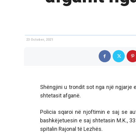
23 October, 2021
Shëngjini u trondit sot nga një ngjar
shtetasit afganë.
Policia sqaroi në njoftimin e saj se a
bashkëjetuesin e saj shtetasin M.K., 33
spitalin Rajonal të Lezhës.