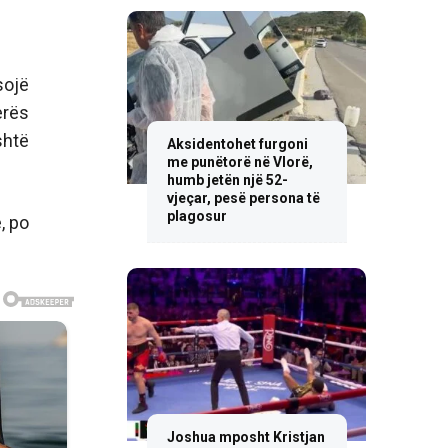
sojë
erës
shtë
Aksidentohet furgoni
me punëtorë në Vlorë,
humb jetën një 52-
vjeçar, pesë persona të
plagosur
, po
Joshua mposht Kristjan