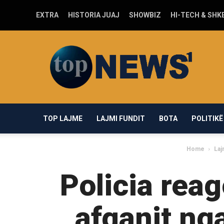
EXTRA
HISTORIA JUAJ
SHOWBIZ
HI-TECH & SHK
Top-
news1.com
TOP LAJME
LAJMI FUNDIT
BOTA
POLITIKË
Home
Laj
Policia rea
afganit ng