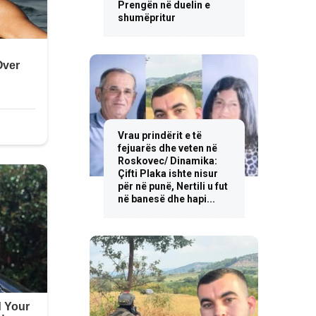
Prengën në duelin e
shumëpritur
Vrau prindërit e të
fejuarës dhe veten në
Roskovec/ Dinamika:
Çifti Plaka ishte nisur
për në punë, Nertili u fut
në banesë dhe hapi...