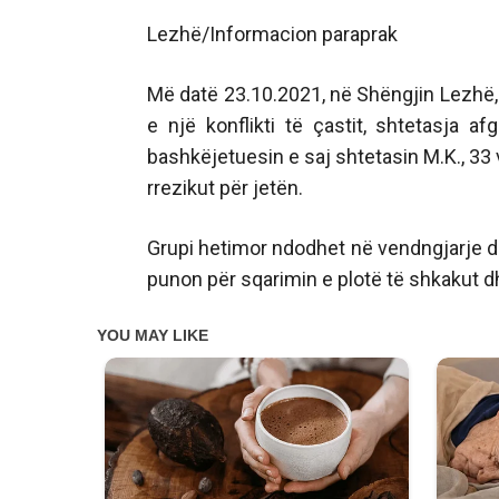
Lezhë/Informacion paraprak
Më datë 23.10.2021, në Shëngjin Lezhë,
e një konflikti të çastit, shtetasja 
bashkëjetuesin e saj shtetasin M.K., 33 v
rrezikut për jetën.
Grupi hetimor ndodhet në vendngjarje dh
punon për sqarimin e plotë të shkakut d