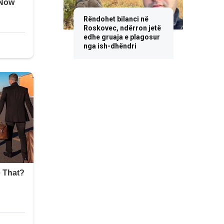
Rëndohet bilanci në
Roskovec, ndërron jetë
edhe gruaja e plagosur
nga ish-dhëndri