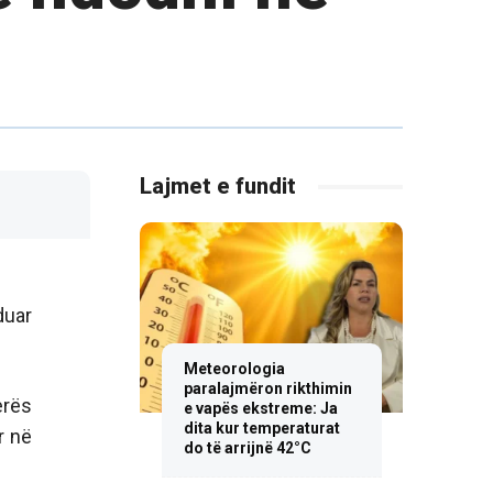
Lajmet e fundit
duar
Meteorologia
paralajmëron rikthimin
erës
e vapës ekstreme: Ja
dita kur temperaturat
r në
do të arrijnë 42°C