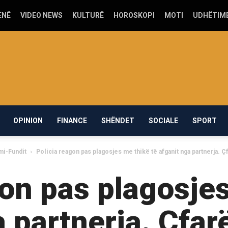
ENË
VIDEO NEWS
KULTURË
HOROSKOPI
MOTI
UDHËTIM
OPINION
FINANCE
SHËNDET
SOCIALE
SPORT
mi-Fundit
Policia reagon pas plagosjes me thikë të afganit nga partnerja. Ç
gon pas plagosjes
a partnerja. Çfar