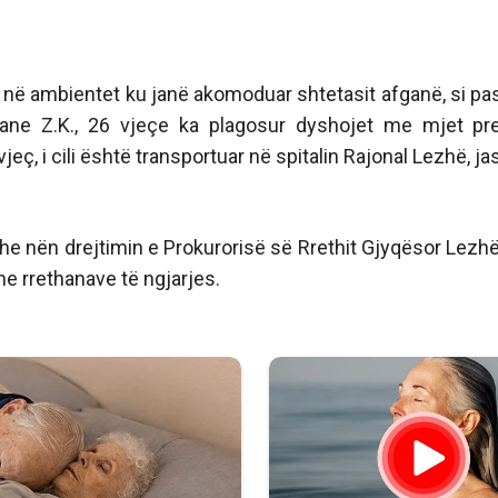
 në ambientet ku janë akomoduar shtetasit afganë, si pa
afgane Z.K., 26 vjeçe ka plagosur dyshojet me mjet pr
jeç, i cili është transportuar në spitalin Rajonal Lezhë, ja
e nën drejtimin e Prokurorisë së Rrethit Gjyqësor Lezhë
he rrethanave të ngjarjes.