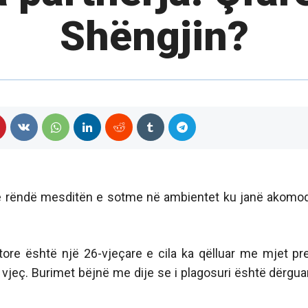
Shëngjin?
je e rëndë mesditën e sotme në ambientet ku janë akomo
utore është një 26-vjeçare e cila ka qëlluar me mjet pr
 vjeç. Burimet bëjnë me dije se i plagosuri është dërgua