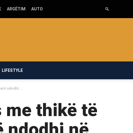
E
ARGËTIM
AUTO
LIFESTYLE
farë ndodhi...
 me thikë të
ë ndodhi në