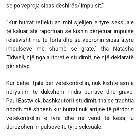
se po veproja sipas dëshirës/ impulsit.”
“Kur burrat reflektuan mbi sjelljen e tyre seksuale
të kaluar, ata raportuan se kishin përjetuar impulse
relativisht më të forta dhe se vepronin sipas atyre
impulseve më shumë se gratë,” tha Natasha
Tidwell, një nga autoret e studimit, në një deklaratë
për shtyp.
Kur bëhej fjalë për vetëkontrollin, nuk kishte asnjë
ndryshim të dukshëm midis burrave dhe grave.
Paul Eastwick, bashkautori i studimit, tha se tradhtia
ndodh më shpesh kur burrat nuk arrijnë të përdorin
vetëkontrollin e tyre dhe në vend të kësaj u
dorëzohen impulseve të tyre seksuale.