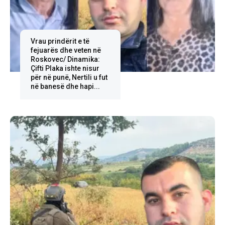
Vrau prindërit e të
fejuarës dhe veten në
Roskovec/ Dinamika:
Çifti Plaka ishte nisur
për në punë, Nertili u fut
në banesë dhe hapi...