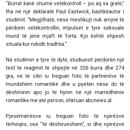
“Burrat kanë shumë vetëkontroll – po aq sa gratë,”
tha në një deklaratë Paul Eastwick, bashkëautor i
studimit. “Megjithatë, nëse meshkujt nuk arrijnë të
përdorin vetëkontrollin, impulset e tyre seksuale
mund të jenë mjaft të forta. Kjo është shpesh
situata kur ndodh tradhtia.”
Në studimin e tyre të dytë, studiuesit përdorën një
test të reagimit të shpejtë në 326 burra dhe 274
gra, në të cilin iu treguan foto të partnerëve të
mundshëm romantikë dhe u pyetën nëse do të
dëshironin apo jo të hynin në një marrëdhënie
romantike me atë person, shkruan abcnews.al.
Pjesëmarrësve iu treguan foto të njerëzve
tërheqës, ose “të dëshirueshëm”, si dhe njerëzve