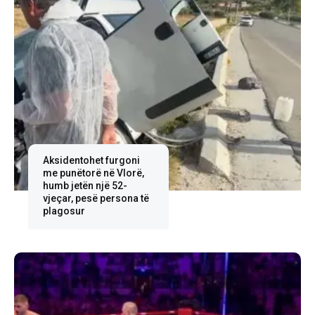
Aksidentohet furgoni
me punëtorë në Vlorë,
humb jetën një 52-
vjeçar, pesë persona të
plagosur