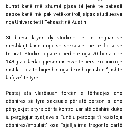
burrat kanë më shumë gjasa të jenë të pabesë
sepse kanë më pak vetëkontroll, sipas studiuesve
nga Universiteti i Teksasit në Austin.
Studiuesit kryen dy studime për të treguar se
meshkujt kanë impulse seksuale më të forta se
femrat. Studimi i parë i përbërë nga 70 burra dhe
148 gra u kërkoi pjesëmarrësve të përshkruanin një
rast kur ata tërhiqeshin nga dikush që ishte “jashtë
kufijve” të tyre.
Pastaj ata vlerësuan forcën e tërheqjes dhe
dëshirës së tyre seksuale për atë person, si dhe
përpjekjet e tyre për ta kontrolluar atë dëshirë duke
iu përgjigjur pyetjeve si “unë u përpoqa t’i rezistoja
dëshirës/impulsit” ose “sjellja ime tregonte qartë