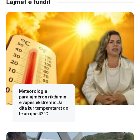
Lajmet e fundit
Meteorologia
paralajmëron rikthimin
e vapës ekstreme: Ja
dita kur temperaturat do
të arrijnë 42°C