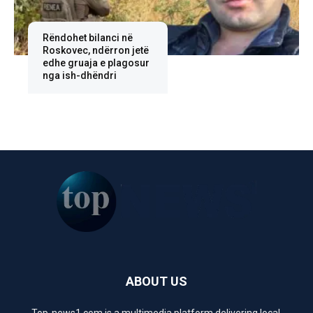
Rëndohet bilanci në
Roskovec, ndërron jetë
edhe gruaja e plagosur
nga ish-dhëndri
ABOUT US
Top-news1.com is a multimedia platform delivering local,