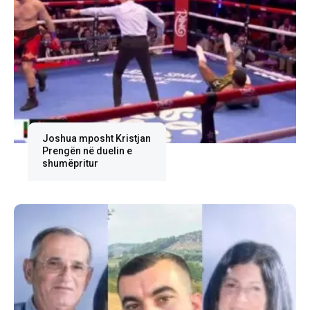
Joshua mposht Kristjan
Prengën në duelin e
shumëpritur