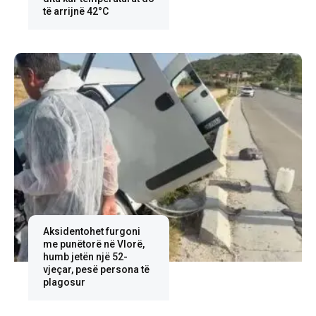
të arrijnë 42°C
Aksidentohet furgoni
me punëtorë në Vlorë,
humb jetën një 52-
vjeçar, pesë persona të
plagosur