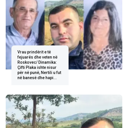
Vrau prindërit e të
fejuarës dhe veten në
Roskovec/ Dinamika:
Çifti Plaka ishte nisur
për në punë, Nertili u fut
në banesë dhe hapi...