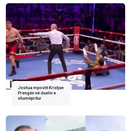
Joshua mposht Kristjan
Prengën në duelin e
shumëpritur