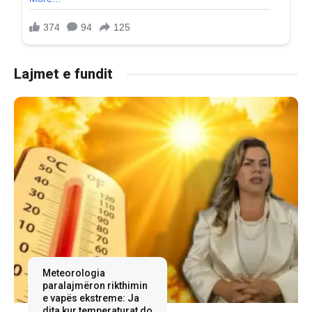
Lajmet e fundit
Meteorologia
paralajmëron rikthimin
e vapës ekstreme: Ja
dita kur temperaturat do