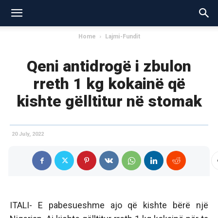
Home
Lajmi-Fundit
Qeni antidrogë i zbulon
rreth 1 kg kokainë që
kishte gëlltitur në stomak
20 July, 2022
ITALI- E pabesueshme ajo që kishte bërë një