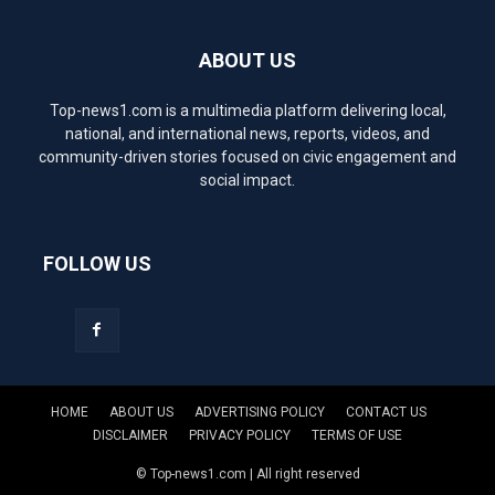
ABOUT US
Top-news1.com is a multimedia platform delivering local,
national, and international news, reports, videos, and
community-driven stories focused on civic engagement and
social impact.
FOLLOW US
HOME
ABOUT US
ADVERTISING POLICY
CONTACT US
DISCLAIMER
PRIVACY POLICY
TERMS OF USE
© Top-news1.com | All right reserved