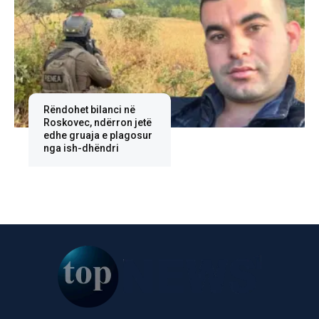
Rëndohet bilanci në
Roskovec, ndërron jetë
edhe gruaja e plagosur
nga ish-dhëndri