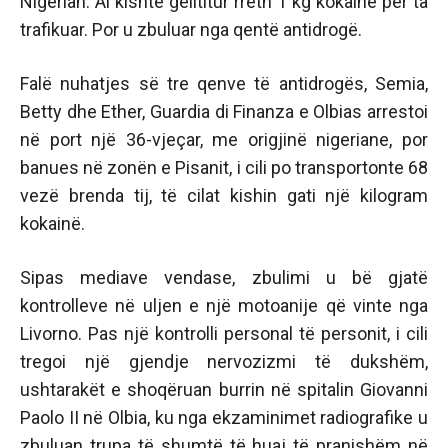
Nigerian. Ai kishte gëlltitur rreth 1 kg kokainë për ta
trafikuar. Por u zbuluar nga qentë antidrogë.
Falë nuhatjes së tre qenve të antidrogës, Semia,
Betty dhe Ether, Guardia di Finanza e Olbias arrestoi
në port një 36-vjeçar, me origjinë nigeriane, por
banues në zonën e Pisanit, i cili po transportonte 68
vezë brenda tij, të cilat kishin gati një kilogram
kokainë.
Sipas mediave vendase, zbulimi u bë gjatë
kontrolleve në uljen e një motoanije që vinte nga
Livorno. Pas një kontrolli personal të personit, i cili
tregoi një gjendje nervozizmi të dukshëm,
ushtarakët e shoqëruan burrin në spitalin Giovanni
Paolo II në Olbia, ku nga ekzaminimet radiografike u
zbuluan trupa të shumtë të huaj të pranishëm në