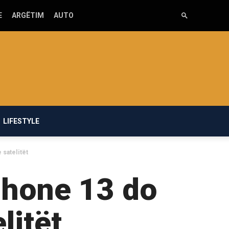
E
ARGËTIM
AUTO
LIFESTYLE
 satelitët
phone 13 do
litët