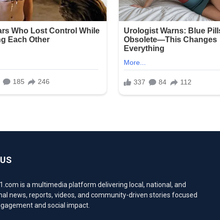
 US
com is a multimedia platform delivering local, national, and
nal news, reports, videos, and community-driven stories focused
engagement and social impact.