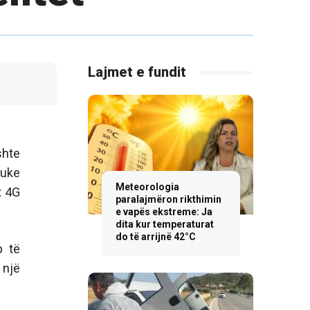
Lajmet e fundit
shte
duke
Meteorologia
t 4G
paralajmëron rikthimin
e vapës ekstreme: Ja
dita kur temperaturat
do të arrijnë 42°C
p të
 një