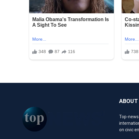
ABOUT
Top-news1.
internatio
on civic 