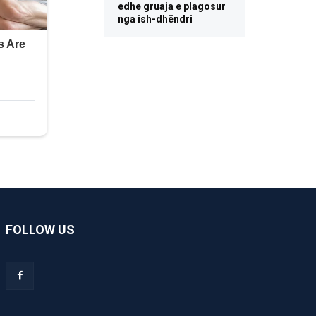
edhe gruaja e plagosur
nga ish-dhëndri
FOLLOW US