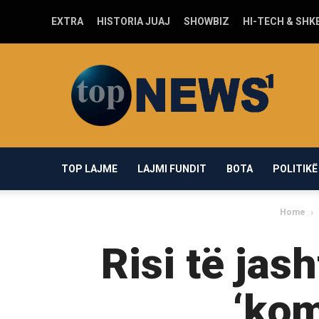
EXTRA
HISTORIA JUAJ
SHOWBIZ
HI-TECH & SHK
Top-
news1.com
TOP LAJME
LAJMI FUNDIT
BOTA
POLITIKË
Home
Risi të ja
‘kom