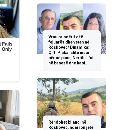
Vrau prindërit e të
fejuarës dhe veten në
Roskovec/ Dinamika:
Çifti Plaka ishte nisur
për në punë, Nertili u fut
në banesë dhe hapi...
Rëndohet bilanci në
Roskovec, ndërron jetë