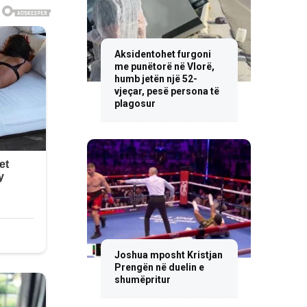
Aksidentohet furgoni
me punëtorë në Vlorë,
humb jetën një 52-
vjeçar, pesë persona të
plagosur
Joshua mposht Kristjan
Prengën në duelin e
shumëpritur