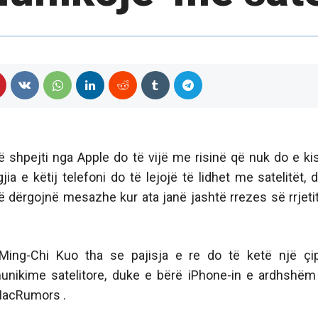
 së shpejti nga Apple do të vijë me risinë që nuk do e ki
 e këtij telefoni do të lejojë të lidhet me satelitët, 
 të dërgojnë mesazhe kur ata janë jashtë rrezes së rrjeti
s, Ming-Chi Kuo tha se pajisja e re do të ketë një çi
nikime satelitore, duke e bërë iPhone-in e ardhshëm
a MacRumors .