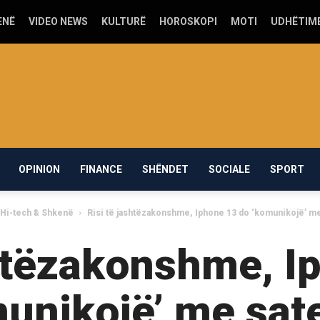
ENË
VIDEO NEWS
KULTURË
HOROSKOPI
MOTI
UDHËTIM
OPINION
FINANCE
SHËNDET
SOCIALE
SPORT
Hi-tech & Shkenë
Risi të jashtëzakonshme, Iphone 13 do ‘komunikojë’ me
shtëzakonshme, I
unikojë’ me sate