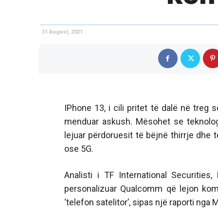
31 August, 2021
IPhone 13, i cili pritet të dalë në treg
menduar askush. Mësohet se teknologjia
lejuar përdoruesit të bëjnë thirrje dhe
ose 5G.
Analisti i TF International Securitie
personalizuar Qualcomm që lejon komu
‘telefon satelitor’, sipas një raporti ng