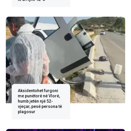
Aksidentohet furgoni
me punëtorë në Vlorë,
humb jetën një 52-
vjeçar, pesë persona të
plagosur