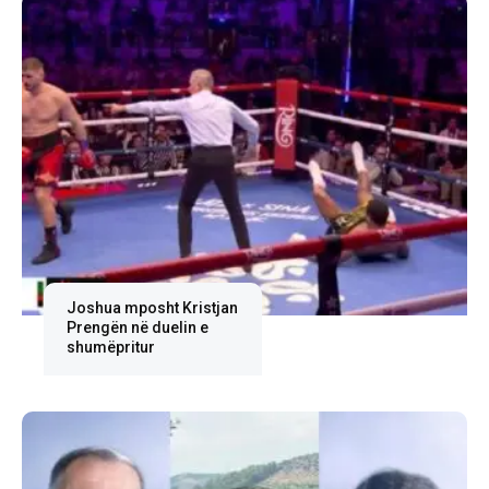
Joshua mposht Kristjan
Prengën në duelin e
shumëpritur