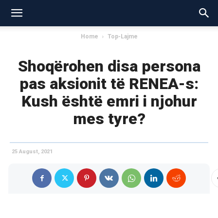
Home
Top-Lajme
Shoqërohen disa persona
pas aksionit të RENEA-s:
Kush është emri i njohur
mes tyre?
25 August, 2021