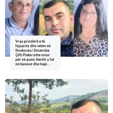
Vrau prindërit e të
fejuarës dhe veten në
Roskovec/ Dinamika:
Çifti Plaka ishte nisur
për në punë, Nertili u fut
në banesë dhe hapi...