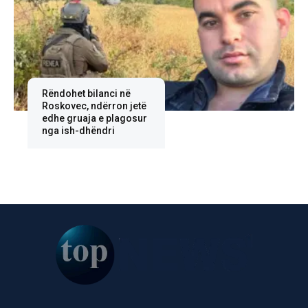
Rëndohet bilanci në
Roskovec, ndërron jetë
edhe gruaja e plagosur
nga ish-dhëndri