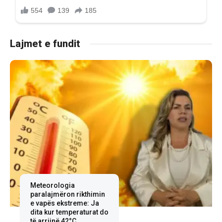
Lajmet e fundit
Meteorologia
paralajmëron rikthimin
e vapës ekstreme: Ja
dita kur temperaturat do
të arrijnë 42°C