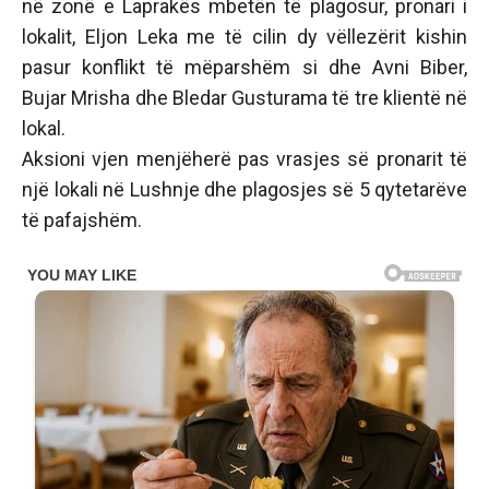
në zonë e Laprakës mbetën të plagosur, pronari i
lokalit, Eljon Leka me të cilin dy vëllezërit kishin
pasur konflikt të mëparshëm si dhe Avni Biber,
Bujar Mrisha dhe Bledar Gusturama të tre klientë në
lokal.
Aksioni vjen menjëherë pas vrasjes së pronarit të
një lokali në Lushnje dhe plagosjes së 5 qytetarëve
të pafajshëm.