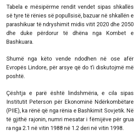
Tabela e mësipërme rendit vendet sipas shkallës
së tyre të rënies së popullsisë, bazuar në shkallën e
parashikuar të ndryshimit midis vitit 2020 dhe 2050
dhe duke përdorur të dhëna nga Kombet e
Bashkuara.
Shumë nga këto vende ndodhen në ose afër
Evropës Lindore, për arsye që do t’i diskutojmë më
poshtë.
Çështja e parë është lindshmëria, e cila sipas
Institutit Peterson për Ekonominë Ndërkombëtare
(PIIE), ka rënë që nga rënia e Bashkimit Sovjetik. Në
të gjithë rajonin, numri mesatar i fëmijëve për grua
ra nga 2.1 në vitin 1988 në 1.2 deri në vitin 1998.