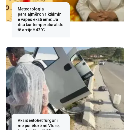
Meteorologia
paralajmëron rikthimin
e vapës ekstreme: Ja
dita kur temperaturat do
të arrijnë 42°C
Aksidentohet furgoni
me punëtorë në Vlorë,