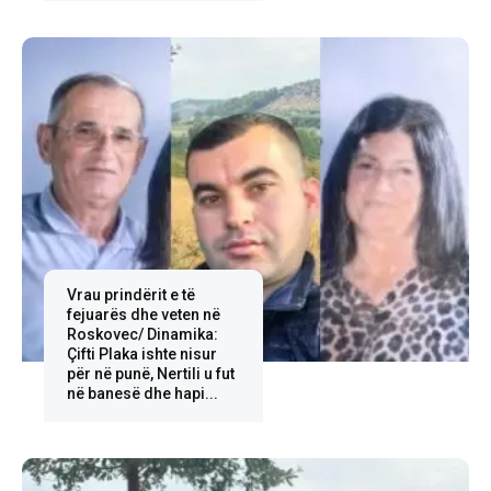
Vrau prindërit e të
fejuarës dhe veten në
Roskovec/ Dinamika:
Çifti Plaka ishte nisur
për në punë, Nertili u fut
në banesë dhe hapi...