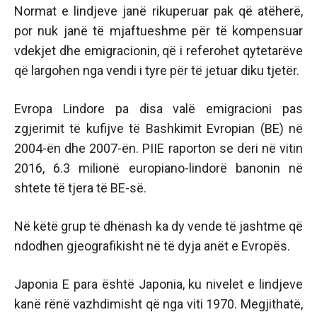
Normat e lindjeve janë rikuperuar pak që atëherë,
por nuk janë të mjaftueshme për të kompensuar
vdekjet dhe emigracionin, që i referohet qytetarëve
që largohen nga vendi i tyre për të jetuar diku tjetër.
Evropa Lindore pa disa valë emigracioni pas
zgjerimit të kufijve të Bashkimit Evropian (BE) në
2004-ën dhe 2007-ën. PIIE raporton se deri në vitin
2016, 6.3 milionë europiano-lindorë banonin në
shtete të tjera të BE-së.
Në këtë grup të dhënash ka dy vende të jashtme që
ndodhen gjeografikisht në të dyja anët e Evropës.
Japonia E para është Japonia, ku nivelet e lindjeve
kanë rënë vazhdimisht që nga viti 1970. Megjithatë,