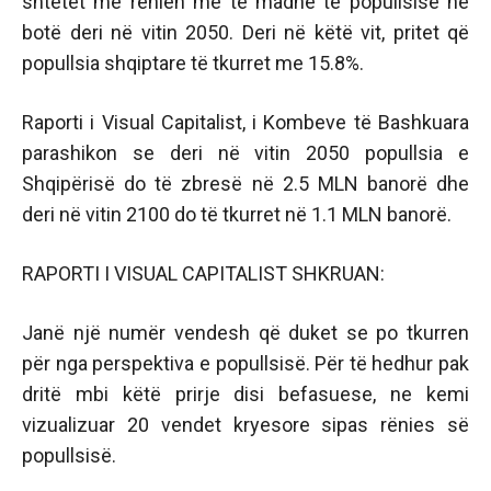
shtetet me rënien më të madhe të popullsisë në
botë deri në vitin 2050. Deri në këtë vit, pritet që
popullsia shqiptare të tkurret me 15.8%.
Raporti i Visual Capitalist, i Kombeve të Bashkuara
parashikon se deri në vitin 2050 popullsia e
Shqipërisë do të zbresë në 2.5 MLN banorë dhe
deri në vitin 2100 do të tkurret në 1.1 MLN banorë.
RAPORTI I VISUAL CAPITALIST SHKRUAN:
Janë një numër vendesh që duket se po tkurren
për nga perspektiva e popullsisë. Për të hedhur pak
dritë mbi këtë prirje disi befasuese, ne kemi
vizualizuar 20 vendet kryesore sipas rënies së
popullsisë.