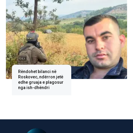
Rëndohet bilanci në
Roskovec, ndërron jetë
edhe gruaja e plagosur
nga ish-dhëndri