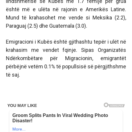
lindshmërisë së Kubës me 1.7 fëmijë për grua
është më e ulëta në rajonin e Amerikës Latine.
Mund të krahasohet me vende si Meksika (2.2),
Paraguaj (2.5) dhe Guatemala (3.0).
Emigracioni i Kubës është gjithashtu tepër i ulët në
krahasim me vendet fqinje. Sipas Organizatës
Ndërkombëtare për Migracionin, emigrantët
përbëjnë vetëm 0.1% të popullsisë së përgjithshme
të saj.