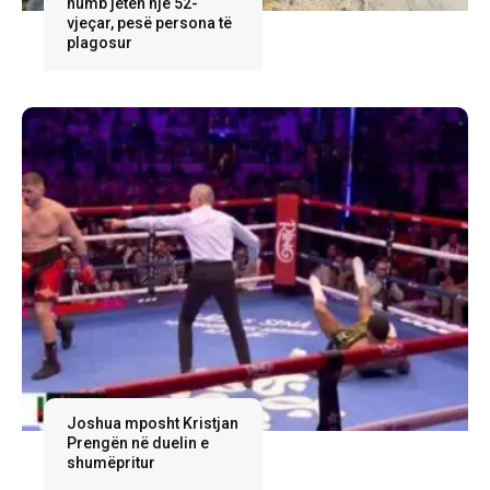
humb jetën një 52-
vjeçar, pesë persona të
plagosur
Joshua mposht Kristjan
Prengën në duelin e
shumëpritur