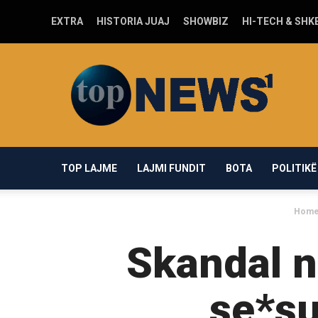
EXTRA
HISTORIA JUAJ
SHOWBIZ
HI-TECH & SHK
Top-
news1.com
TOP LAJME
LAJMI FUNDIT
BOTA
POLITIKË
Hom
Skandal n
se*su