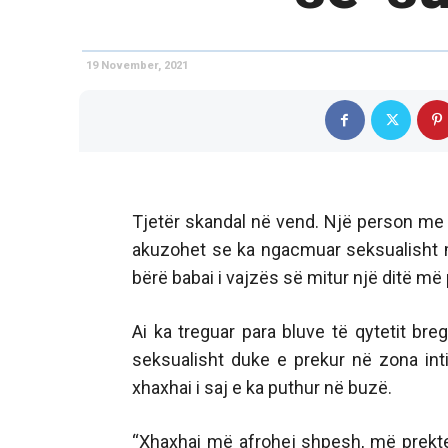
19 November, 2021
Tjetër skandal në vend. Një person me i
akuzohet se ka ngacmuar seksualisht 
bërë babai i vajzës së mitur një ditë më 
Ai ka treguar para bluve të qytetit bre
seksualisht duke e prekur në zona inti
xhaxhai i saj e ka puthur në buzë.
“Xhaxhai më afrohej shpesh, më prekte