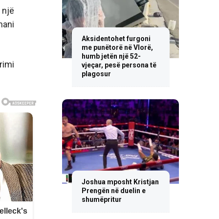
 një
mani
Aksidentohet furgoni
me punëtorë në Vlorë,
humb jetën një 52-
rimi
vjeçar, pesë persona të
plagosur
Joshua mposht Kristjan
Prengën në duelin e
shumëpritur