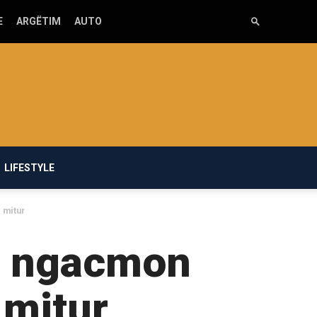
E
ARGËTIM
AUTO
LIFESTYLE
 mitur
ai ngacmon
 mitur