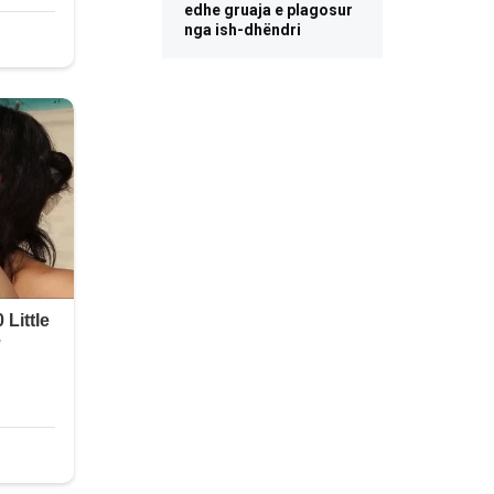
edhe gruaja e plagosur
nga ish-dhëndri