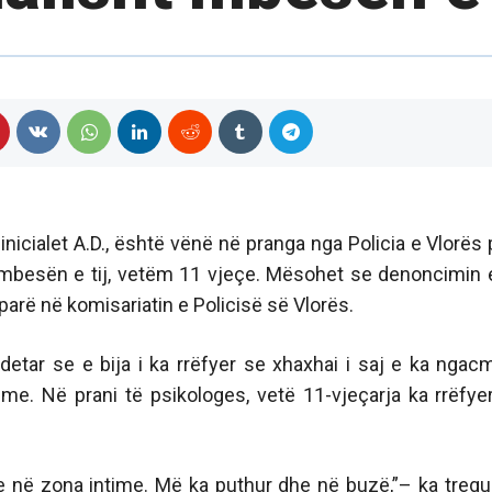
nicialet A.D., është vënë në pranga nga Policia e Vlorës 
mbesën e tij, vetëm 11 vjeçe. Mësohet se denoncimin 
parë në komisariatin e Policisë së Vlorës.
gdetar se e bija i ka rrëfyer se xhaxhai i saj e ka ngac
me. Në prani të psikologes, vetë 11-vjeçarja ka rrëfye
 në zona intime. Më ka puthur dhe në buzë,”– ka tregu