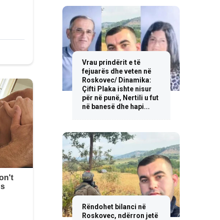
Vrau prindërit e të
fejuarës dhe veten në
Roskovec/ Dinamika:
Çifti Plaka ishte nisur
për në punë, Nertili u fut
në banesë dhe hapi...
Rëndohet bilanci në
Roskovec, ndërron jetë