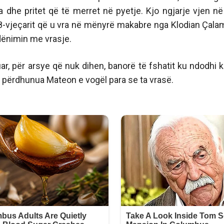
a dhe pritet që të merret në pyetje. Kjo ngjarje vjen në
8-vjeçarit që u vra në mënyrë makabre nga Klodian Çala
 dënimin me vrasje.
r, për arsye që nuk dihen, banorë të fshatit ku ndodhi k
 përdhunua Mateon e vogël para se ta vrasë.