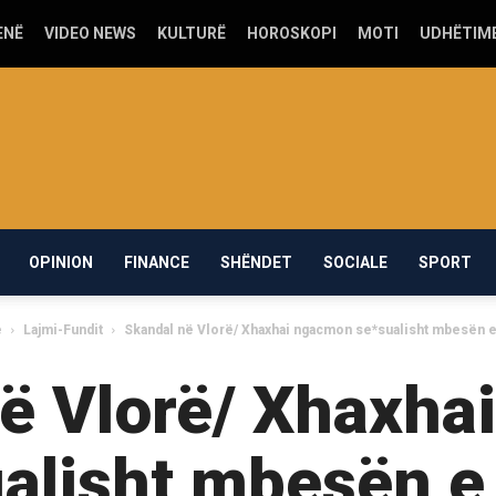
ENË
VIDEO NEWS
KULTURË
HOROSKOPI
MOTI
UDHËTIM
OPINION
FINANCE
SHËNDET
SOCIALE
SPORT
e
Lajmi-Fundit
Skandal në Vlorë/ Xhaxhai ngacmon se*sualisht mbesën e
ë Vlorë/ Xhaxh
alisht mbesën e