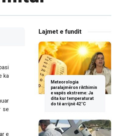
Lajmet e fundit
pasi
e ka
Meteorologia
paralajmëron rikthimin
e vapës ekstreme: Ja
dita kur temperaturat
muar
do të arrijnë 42°C
r se
ar e