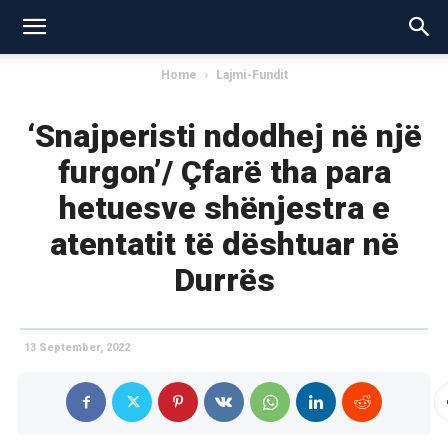
Home
Lajmi-Fundit
‘Snajperisti ndodhej në një
furgon’/ Çfarë tha para
hetuesve shënjestra e
atentatit të dështuar në
Durrës
13 September, 2022