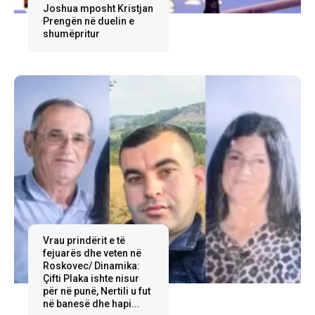
Joshua mposht Kristjan
Prengën në duelin e
shumëpritur
Vrau prindërit e të
fejuarës dhe veten në
Roskovec/ Dinamika:
Çifti Plaka ishte nisur
për në punë, Nertili u fut
në banesë dhe hapi...