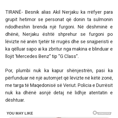
TIRANË- Besnik alias Akil Nerjaku ka rrëfyer para
grupit hetimor se personat që donin ta sulmonin
ndodheshin brenda një furgoni. Në dëshminë e
dhënë, Nerjaku është shprehur se furgoni po
lëvizte në anën tjetër të rrugës dhe se snajperisti e
ka qëlluar sapo ai ka zbritur nga makina e blinduar e
llojit ‘Mercedes Benz” tip “G Class”.
Por, plumbi nuk ka kapur shënjestrën, pasi ka
përfunduar në një automjet që lëvizte në këtë zonë,
me targa të Maqedonisë së Veriut. Policia e Durrësit
nuk ka dhënë asnjë detaj në lidhje atentatin e
dështuar.