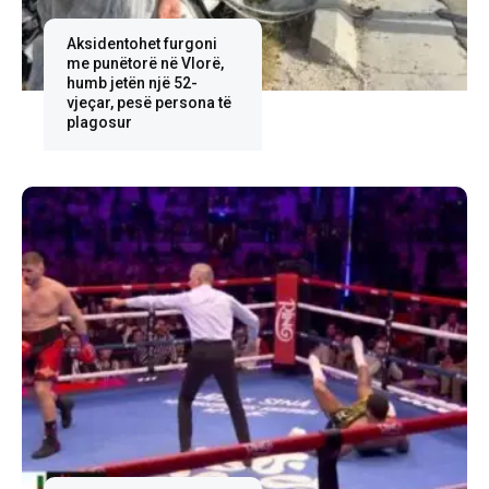
Aksidentohet furgoni
me punëtorë në Vlorë,
humb jetën një 52-
vjeçar, pesë persona të
plagosur