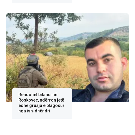
Rëndohet bilanci në
Roskovec, ndërron jetë
edhe gruaja e plagosur
nga ish-dhëndri