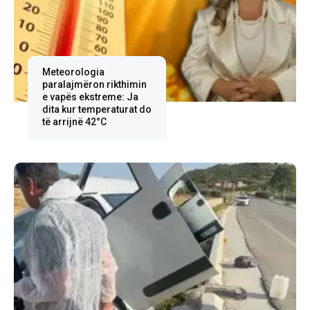
Meteorologia
paralajmëron rikthimin
e vapës ekstreme: Ja
dita kur temperaturat do
të arrijnë 42°C