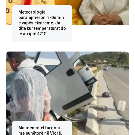
Meteorologia
paralajmëron rikthimin
e vapës ekstreme: Ja
dita kur temperaturat do
të arrijnë 42°C
Aksidentohet furgoni
me punëtorë në Vlorë,