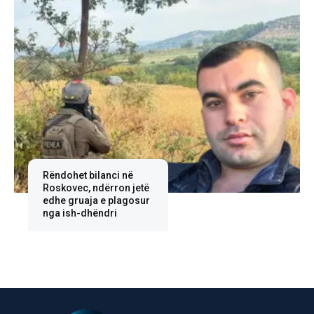
Rëndohet bilanci në
Roskovec, ndërron jetë
edhe gruaja e plagosur
nga ish-dhëndri