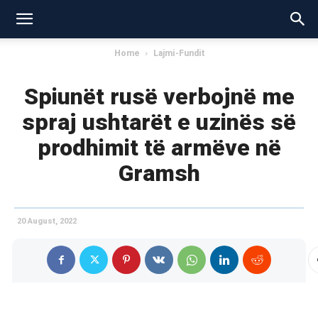
Home
Lajmi-Fundit
Spiunët rusë verbojnë me
spraj ushtarët e uzinës së
prodhimit të armëve në
Gramsh
20 August, 2022