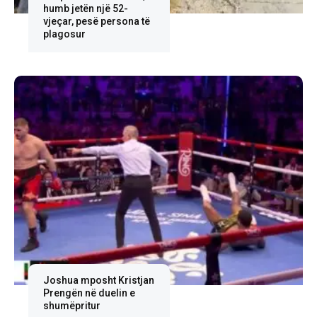
humb jetën një 52-
vjeçar, pesë persona të
plagosur
Joshua mposht Kristjan
Prengën në duelin e
shumëpritur