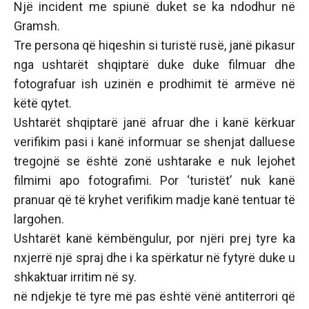
Një incident me spiunë duket se ka ndodhur në
Gramsh.
Tre persona që hiqeshin si turistë rusë, janë pikasur
nga ushtarët shqiptarë duke duke filmuar dhe
fotografuar ish uzinën e prodhimit të armëve në
këtë qytet.
Ushtarët shqiptarë janë afruar dhe i kanë kërkuar
verifikim pasi i kanë informuar se shenjat dalluese
tregojnë se është zonë ushtarake e nuk lejohet
filmimi apo fotografimi. Por ‘turistët’ nuk kanë
pranuar që të kryhet verifikim madje kanë tentuar të
largohen.
Ushtarët kanë këmbëngulur, por njëri prej tyre ka
nxjerrë një spraj dhe i ka spërkatur në fytyrë duke u
shkaktuar irritim në sy.
në ndjekje të tyre më pas është vënë antiterrori që