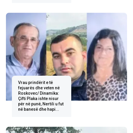
Vrau prindërit e të
fejuarës dhe veten në
Roskovec/ Dinamika:
Çifti Plaka ishte nisur
për në punë, Nertili u fut
në banesë dhe hapi...