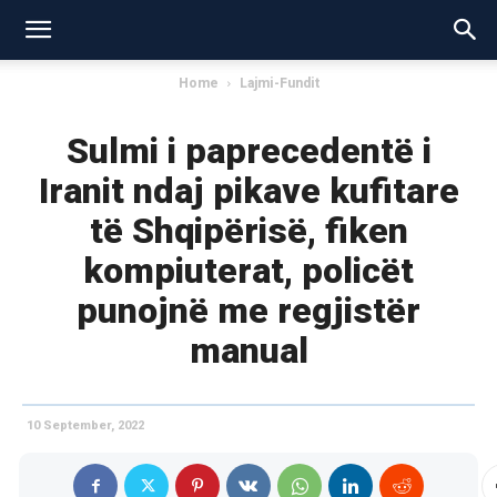
Home
Lajmi-Fundit
Sulmi i paprecedentë i
Iranit ndaj pikave kufitare
të Shqipërisë, fiken
kompiuterat, policët
punojnë me regjistër
manual
10 September, 2022