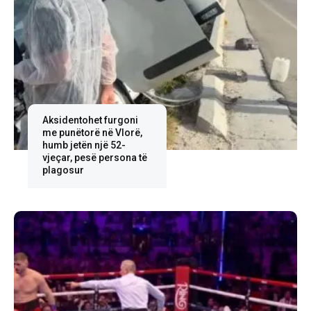
Aksidentohet furgoni
me punëtorë në Vlorë,
humb jetën një 52-
vjeçar, pesë persona të
plagosur