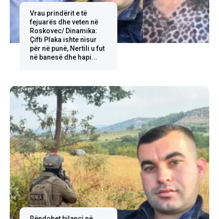
Vrau prindërit e të
fejuarës dhe veten në
Roskovec/ Dinamika:
Çifti Plaka ishte nisur
për në punë, Nertili u fut
në banesë dhe hapi...
Rëndohet bilanci në