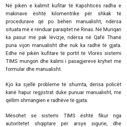
Në pikën e kalimit kufitar të Kapshticës radha e
makinave është kilomentrike për shkak të
procedurave që po bëhen manualisht, ndërsa
situata më e rënduar paraqitet në Rinas. Në Muriqan
ka pasur më pak lëvizje, ndërsa në Qafë Thanë
puna vijon manualisht dhe nuk ka radhë të gjata.
Edhe në pikën kufitare të portit të Vlorës sistemi
TIMS mungon dhe kalimi i pasagjereve kryhet me
formular dhe manualisht.
Kjo ka sjellë probleme të shumta, derisa policët
kanë hapur regjistrat duke punuar manualisht, me
qëllim shmangien e radhëve të gjata.
Mësohet se sistemi TIMS është fikur nga
autoritetet shqiptare për arsye sigurie, dhe