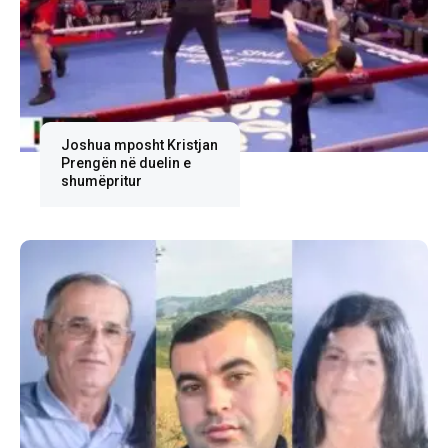
Joshua mposht Kristjan
Prengën në duelin e
shumëpritur