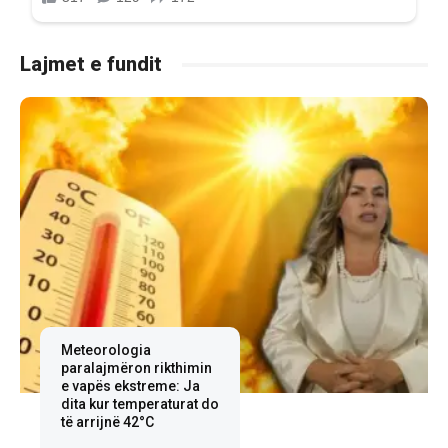
Lajmet e fundit
Meteorologia
paralajmëron rikthimin
e vapës ekstreme: Ja
dita kur temperaturat do
të arrijnë 42°C