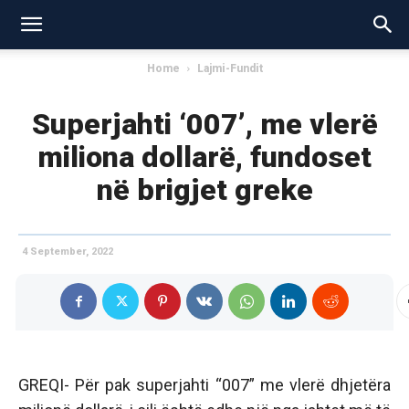
Home
Lajmi-Fundit
Superjahti ‘007’, me vlerë
miliona dollarë, fundoset
në brigjet greke
4 September, 2022
GREQI- Për pak superjahti “007” me vlerë dhjetëra