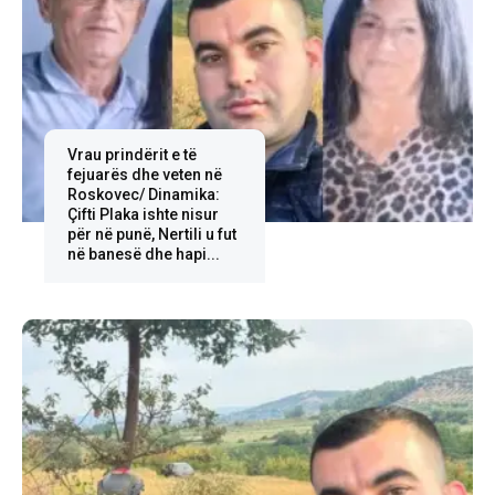
Vrau prindërit e të
fejuarës dhe veten në
Roskovec/ Dinamika:
Çifti Plaka ishte nisur
për në punë, Nertili u fut
në banesë dhe hapi...