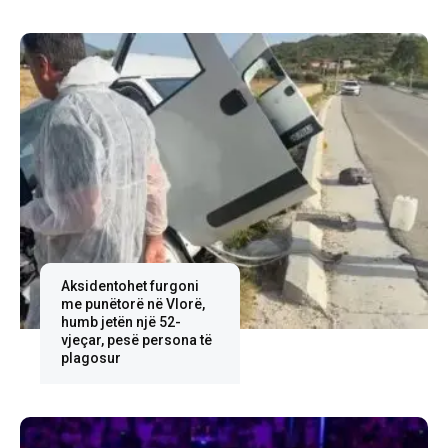
Aksidentohet furgoni
me punëtorë në Vlorë,
humb jetën një 52-
vjeçar, pesë persona të
plagosur