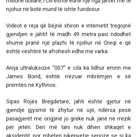
milionë dollarë, i cili është edhe një nga jahtet më të
njohur në botë mund të ishte fundosur.
Videot e reja që bëjnë xhiron e internetit tregojnë
gjendjen e jahtit të madh 49 metra pasi ndodhet
shumë pranë një plazhi të njohur në Greqi e që
është vështirë të afrohesh edhe me varka.
Anija ultraluksoze “007” e cila ka lidhur emrin me
James Bond, është rrëzuar mbrëmjen e së
premtes në Kythnos.
Sipas Rojës Bregdetare, jahti është gjetur në
gjendje gjysmë të zhytur në ujë, ndërsa pesë
pasagjerët me origjinë jo greke nuk janë në rrezik
për jetën. Deri më tani nuk dihen shkaqet e
aksidentit, por mbeten pikëpyetje serioze se si ka