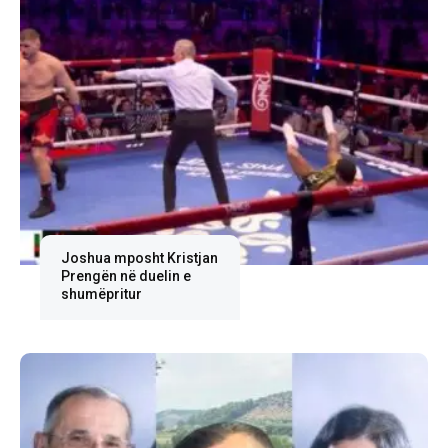
Joshua mposht Kristjan
Prengën në duelin e
shumëpritur