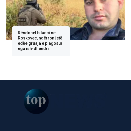
Rëndohet bilanci në
Roskovec, ndërron jetë
edhe gruaja e plagosur
nga ish-dhëndri