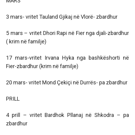
MARS
3 mars- vritet Tauland Gjikaj në Vlorë- zbardhur
5 mars – vritet Dhori Rapi në Fier nga djali-zbardhur
( krim në familje)
17 mars-vritet Irvana Hyka nga bashkëshorti në
Fier-zbardhur (krim në familje)
20 mars- vritet Mond Çekiçi në Durrës- pa zbardhur
PRILL
4 prill – vritet Bardhok Pllanaj në Shkodra – pa
zbardhur