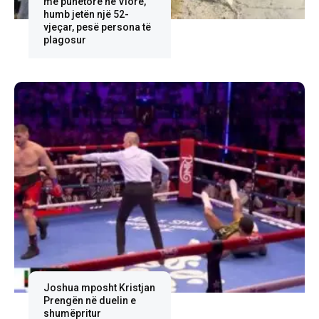
me punëtorë në Vlorë,
humb jetën një 52-
vjeçar, pesë persona të
plagosur
Joshua mposht Kristjan
Prengën në duelin e
shumëpritur