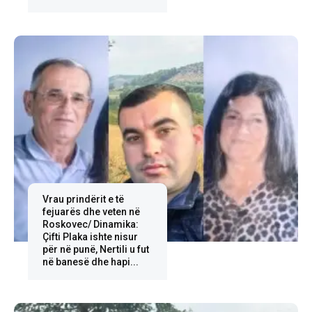
Vrau prindërit e të
fejuarës dhe veten në
Roskovec/ Dinamika:
Çifti Plaka ishte nisur
për në punë, Nertili u fut
në banesë dhe hapi...