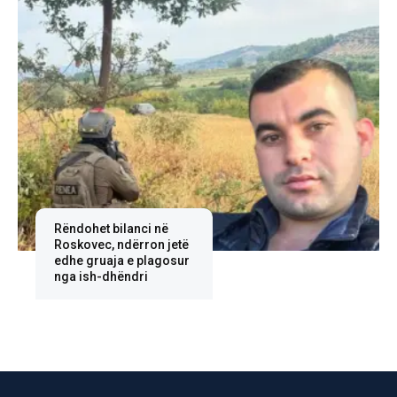
Rëndohet bilanci në
Roskovec, ndërron jetë
edhe gruaja e plagosur
nga ish-dhëndri