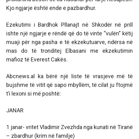
Kjo ngjarje është ende e pazbardhur.
Ezekutimi i Bardhok Pllanajt në Shkodër në prill
ishte një ngjarje e rëndë që do të vinte “vulën” këtij
muaji për nga pasha e të ekzekutuarve, ndërsa në
mas do të tronditej Elbasani me ekzekutimin
mafioz të Everest Cakës.
Abcnews.al ka bërë një liste të vrasjeve më të
bujshme të vitit që sapo mbyllëm, të cilat ju ftojmë
t’i lexoni si më poshtë:
JANAR
1 janar- vritet Vladimir Zvezhda nga kunati në Tiranë
– zbardhur (krim në familje)