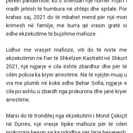
përket pandemisë, ku u shënuan një numër mjaft i
madh jetësh të humbura në shtëpi dhe spitale. Por
krahas saj, 2021 do të mbahet mend për një mori
krimesh në familje, me burra që vrasin gratë si
edhe ekzekutime të bujshme mafioze.
Lidhur me vrasjet mafioze, viti do të niste me
ekzekutimin ne Fier të Shkëlzen Kastratit në Shkurt
2021, një ngjarje e cila është zbardhur dhe për të
cilën policia ka kryer arrestime. Në të njëjtin muaj u
vra me plumb në kokë edhe Behar Sofia, ngjarje e
cila po ashtu u zbardh nga prokuroria dhe janë kryer
arrestime.
Marsi do të tronditej nga ekzekutimi i Mond Çekiçit
në Durrës, një vrasje tipike mafioze për të cilën
prokuroria beson se ka ndodhur për larje hesapesh.