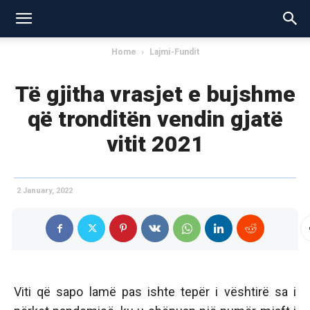
Home
Lajmi-Fundit
Të gjitha vrasjet e bujshme
që tronditën vendin gjatë
vitit 2021
2 January, 2022
Viti që sapo lamë pas ishte tepër i vështirë sa i