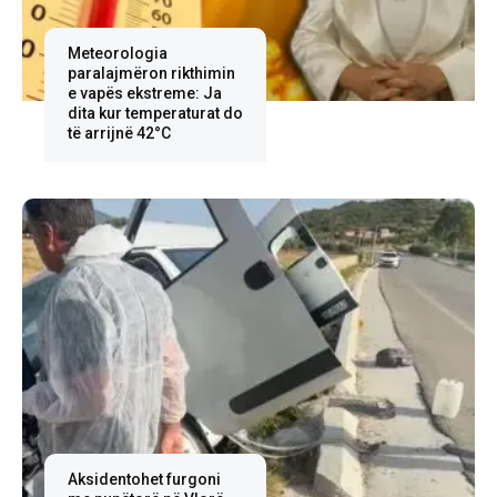
Meteorologia
paralajmëron rikthimin
e vapës ekstreme: Ja
dita kur temperaturat do
të arrijnë 42°C
Aksidentohet furgoni