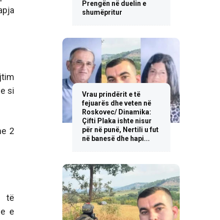
Prengën në duelin e
apja
shumëpritur
jtim
he si
Vrau prindërit e të
fejuarës dhe veten në
Roskovec/ Dinamika:
Çifti Plaka ishte nisur
për në punë, Nertili u fut
he 2
në banesë dhe hapi...
e të
je e