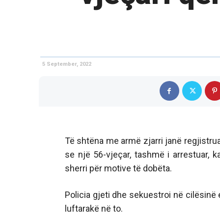
5 September, 2022
Të shtëna me armë zjarri janë regjistrua
se një 56-vjeçar, tashmë i arrestuar, ka
sherri për motive të dobëta.
Policia gjeti dhe sekuestroi në cilësinë
luftarakë në to.