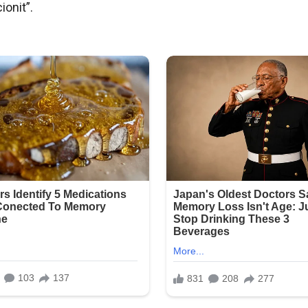
onit”.