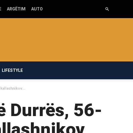
E
ARGËTIM
AUTO
LIFESTYLE
kallashnikov...
 Durrës, 56-
allashnikov