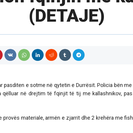
(DETAJE)
r pasditen e sotme në qytetin e Durrësit. Policia bën me 
 qëlluar në drejtim të fqinjit të tij me kallashnikov, pas
 e provës materiale, armën e zjarrit dhe 2 krehëra me fis