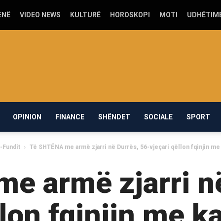
ENË
VIDEO NEWS
KULTURË
HOROSKOPI
MOTI
UDHËTIM
OPINION
FINANCE
SHËNDET
SOCIALE
SPORT
-Fundit
Të SHTËNA me armë zjarri në Durrës, 56-vjeçari qëllon fqinjin me 
e armë zjarri në
llon fqinjin me k