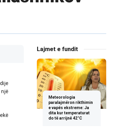
Lajmet e fundit
dije
 një
Meteorologia
paralajmëron rikthimin
e vapës ekstreme: Ja
dita kur temperaturat
hekë
do të arrijnë 42°C