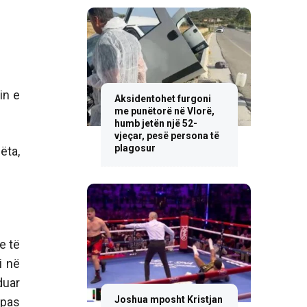
in e
Aksidentohet furgoni
me punëtorë në Vlorë,
humb jetën një 52-
vjeçar, pesë persona të
plagosur
bëta,
e të
i në
duar
Joshua mposht Kristjan
 pas