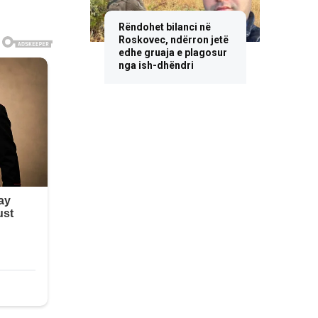
Rëndohet bilanci në
Roskovec, ndërron jetë
edhe gruaja e plagosur
nga ish-dhëndri