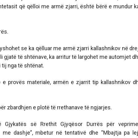
tetasit që qëlloi me armë zjarri, është bërë e mundur k
rës.
 dyshohet se ka qëlluar me armë zjarri kallashnikov në dre
 i cili gjatë të shtënave, ka arritur të largohet me automjet d
tij nga të shtënat.
ë e provës materiale, armën e zjarrit tip kallashnikov d
për zbardhjen e plotë të rrethanave të ngjarjes.
në Gjykatës së Rrethit Gjyqësor Durrës për veprim
 me dashje”, mbetur në tentativë dhe “Mbajtja pa le