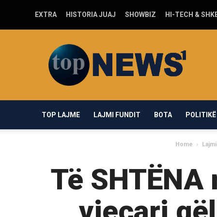
EXTRA
HISTORIA JUAJ
SHOWBIZ
HI-TECH & SHK
Top-
news1.com
TOP LAJME
LAJMI FUNDIT
BOTA
POLITIKË
Home
Lajmi
Të SHTËNA m
vjeçari që