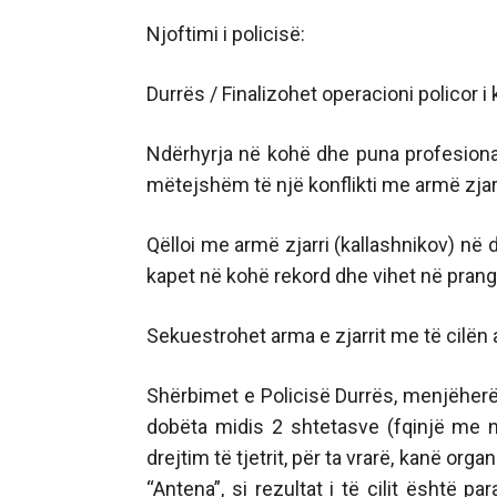
Njoftimi i policisë:
Durrës / Finalizohet operacioni policor i
Ndërhyrja në kohë dhe puna profesiona
mëtejshëm të një konflikti me armë zjarr
Qëlloi me armë zjarri (kallashnikov) në dre
kapet në kohë rekord dhe vihet në prang
Sekuestrohet arma e zjarrit me të cilën aut
Shërbimet e Policisë Durrës, menjëherë 
dobëta midis 2 shtetasve (fqinjë me një
drejtim të tjetrit, për ta vrarë, kanë or
“Antena”, si rezultat i të cilit është p