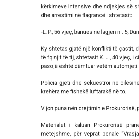
kërkimeve intensive dhe ndjekjes së sh
dhe arrestimi në flagrancë i shtetasit:
-L. P., 56 vjeç, banues në lagjen nr. 5, Dur
Ky shtetas gjatë një konflikti të çastit,
të fqinjit të tij, shtetasit K. J., 40 vjeç,
pasojë është dëmtuar vetëm automjeti i 
Policia gjeti dhe sekuestroi në cilësin
krehëra me fishekë luftarakë në to.
Vijon puna nën drejtimin e Prokurorisë, 
Materialet i kaluan Prokurorisë pra
mëtejshme, për veprat penale “Vrasja