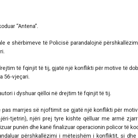
 koduar “Antena”.
le e shërbimeve të Policisë parandalojnë përshkallëzim
i.
jtim të fqinjit të tij, gjatë një konflikti për motive të do
a 56-vjeçari.
ori i dyshuar qëlloi në drejtim të fqinjit të tij.
pas marrjes së njoftimit se gjatë një konflikti për motiv
ri-tjetrin), njëri prej tyre kishte qëlluar me armë zjarr
ganizuar punën dhe kanë finalizuar operacionin policor të ko
arandaluar përshkallëzimi i mëtejshëm i konfliktit, si dhe