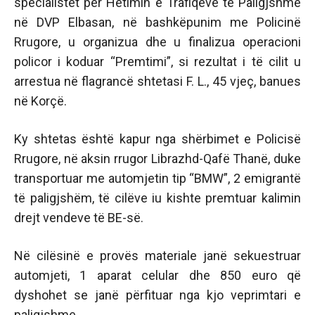
specialistët për Hetimin e Trafiqeve të Paligjshme
në DVP Elbasan, në bashkëpunim me Policinë
Rrugore, u organizua dhe u finalizua operacioni
policor i koduar “Premtimi”, si rezultat i të cilit u
arrestua në flagrancë shtetasi F. L., 45 vjeç, banues
në Korçë.
Ky shtetas është kapur nga shërbimet e Policisë
Rrugore, në aksin rrugor Librazhd-Qafë Thanë, duke
transportuar me automjetin tip “BMW”, 2 emigrantë
të paligjshëm, të cilëve iu kishte premtuar kalimin
drejt vendeve të BE-së.
Në cilësinë e provës materiale janë sekuestruar
automjeti, 1 aparat celular dhe 850 euro që
dyshohet se janë përfituar nga kjo veprimtari e
paligjshme.