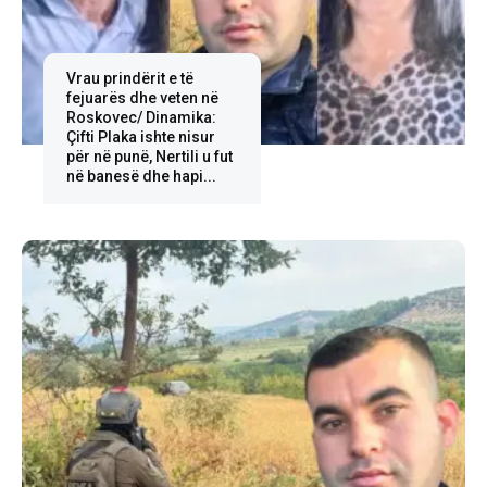
Vrau prindërit e të
fejuarës dhe veten në
Roskovec/ Dinamika:
Çifti Plaka ishte nisur
për në punë, Nertili u fut
në banesë dhe hapi...