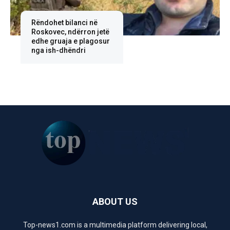
Rëndohet bilanci në
Roskovec, ndërron jetë
edhe gruaja e plagosur
nga ish-dhëndri
ABOUT US
Top-news1.com is a multimedia platform delivering local,