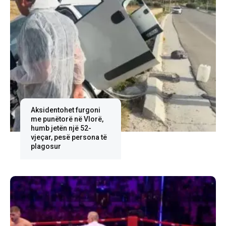
Aksidentohet furgoni
me punëtorë në Vlorë,
humb jetën një 52-
vjeçar, pesë persona të
plagosur