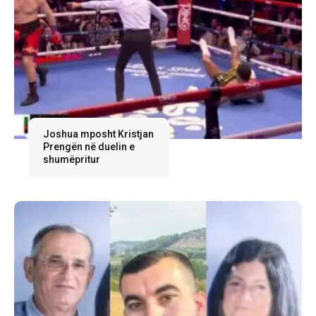
Joshua mposht Kristjan
Prengën në duelin e
shumëpritur