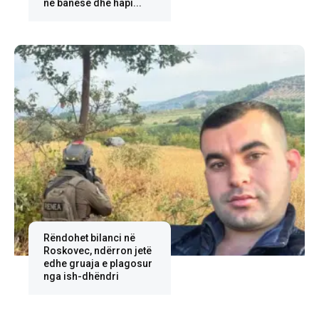
në banesë dhe hapi...
Rëndohet bilanci në
Roskovec, ndërron jetë
edhe gruaja e plagosur
nga ish-dhëndri