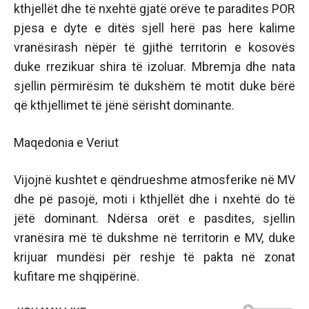
kthjellët dhe të nxehtë gjatë orëve te paradites POR
pjesa e dyte e ditës sjell herë pas here kalime
vranësirash nëpër të gjithë territorin e kosovës
duke rrezikuar shira të izoluar. Mbremja dhe nata
sjellin përmirësim të dukshëm të motit duke bërë
që kthjellimet të jënë sërisht dominante.
Maqedonia e Veriut
Vijojnë kushtet e qëndrueshme atmosferike në MV
dhe pë pasojë, moti i kthjellët dhe i nxehtë do të
jëtë dominant. Ndërsa orët e pasdites, sjellin
vranësira më të dukshme në territorin e MV, duke
krijuar mundësi për reshje të pakta në zonat
kufitare me shqipërinë.