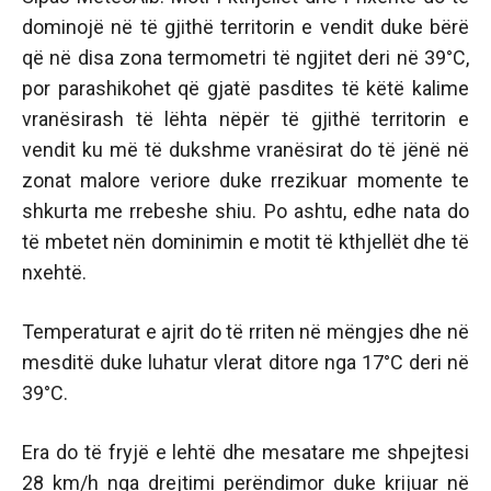
dominojë në të gjithë territorin e vendit duke bërë
që në disa zona termometri të ngjitet deri në 39°C,
por parashikohet që gjatë pasdites të këtë kalime
vranësirash të lëhta nëpër të gjithë territorin e
vendit ku më të dukshme vranësirat do të jënë në
zonat malore veriore duke rrezikuar momente te
shkurta me rrebeshe shiu. Po ashtu, edhe nata do
të mbetet nën dominimin e motit të kthjellët dhe të
nxehtë.
Temperaturat e ajrit do të rriten në mëngjes dhe në
mesditë duke luhatur vlerat ditore nga 17°C deri në
39°C.
Era do të fryjë e lehtë dhe mesatare me shpejtesi
28 km/h nga drejtimi perëndimor duke krijuar në