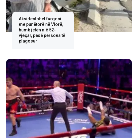
Aksidentohet furgoni
me punëtorë në Vlorë,
humb jetën një 52-
vjeçar, pesë persona të
plagosur