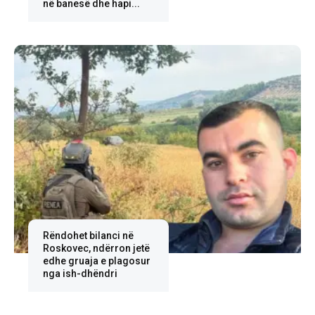
në banesë dhe hapi...
Rëndohet bilanci në
Roskovec, ndërron jetë
edhe gruaja e plagosur
nga ish-dhëndri