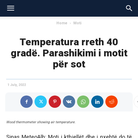
Home
Moti
Temperatura rreth 40
gradë. Parashikimi i motit
për sot
1 July, 2022
Wood thermometer showing air temperature.
Sipas MeteoAlb: Moti i kthjellët dhe i nxehtë do të