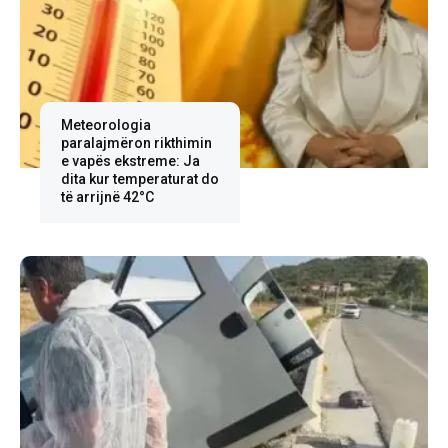
Meteorologia
paralajmëron rikthimin
e vapës ekstreme: Ja
dita kur temperaturat do
të arrijnë 42°C