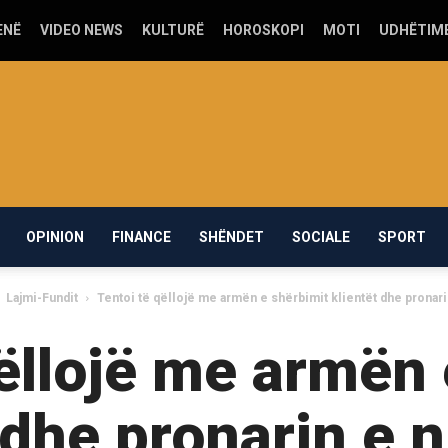
ENË
VIDEO NEWS
KULTURË
HOROSKOPI
MOTI
UDHËTIM
OPINION
FINANCE
SHËNDET
SOCIALE
SPORT
Lajmi-Fundit
Tentoi të qëllojë me armën e shërbimit klientët dhe pronarin
qëllojë me armën 
 dhe pronarin e nj