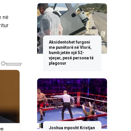
e në
itur
Aksidentohet furgoni
me punëtorë në Vlorë,
humb jetën një 52-
vjeçar, pesë persona të
plagosur
Joshua mposht Kristjan