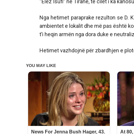
“Elez Isufi” në Tiranë, të cilët i ka kan
Nga hetimet paraprake rezulton se D. K.
ambientet e lokalit dhe më pas është konfl
t’i heqin armën nga dora duke e neutraliz
Hetimet vazhdojnë për zbardhjen e plotë