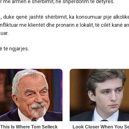
osur me armën e shërbimit, në shpërdorim të detyrës.
, duke qenë jashtë shërbimit, ka konsumuar pije alkolik
iktuar me klientët dhe pronarin e lokalit, të cilët kanë arr
uar.
 të ngjarjes.