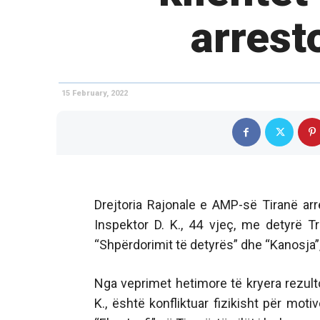
arrest
15 February, 2022
Drejtoria Rajonale e AMP-së Tiranë ar
Inspektor D. K., 44 vjeç, me detyrë T
“Shpërdorimit të detyrës” dhe “Kanosja”
Nga veprimet hetimore të kryera rezulto
K., është konfliktuar fizikisht për mot