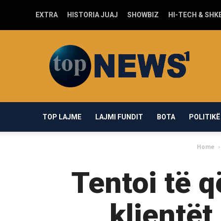
EXTRA
HISTORIA JUAJ
SHOWBIZ
HI-TECH & SHK
Top-
news1.com
TOP LAJME
LAJMI FUNDIT
BOTA
POLITIKË
Home
Tentoi të 
klientët