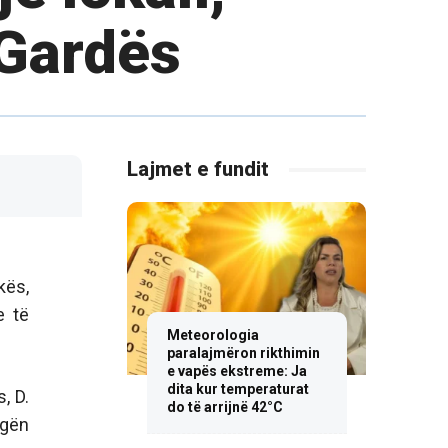
 Gardës
Lajmet e fundit
kës,
e të
Meteorologia
paralajmëron rikthimin
e vapës ekstreme: Ja
dita kur temperaturat
, D.
do të arrijnë 42°C
ugën