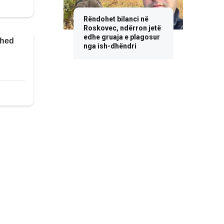
Rëndohet bilanci në
Roskovec, ndërron jetë
edhe gruaja e plagosur
nga ish-dhëndri