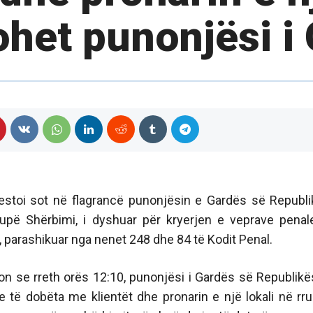
ohet punonjësi i
restoi sot në flagrancë punonjësin e Gardës së Republi
rupë Shërbimi, i dyshuar për kryerjen e veprave penal
, parashikuar nga nenet 248 dhe 84 të Kodit Penal.
n se rreth orës 12:10, punonjësi i Gardës së Republikës
ive të dobëta me klientët dhe pronarin e një lokali në rr