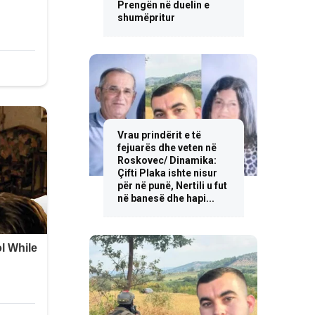
Prengën në duelin e
shumëpritur
Vrau prindërit e të
fejuarës dhe veten në
Roskovec/ Dinamika:
Çifti Plaka ishte nisur
për në punë, Nertili u fut
në banesë dhe hapi...