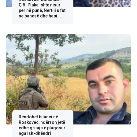
Çifti Plaka ishte nisur
për në punë, Nertili u fut
në banesë dhe hapi...
Rëndohet bilanci në
Roskovec, ndërron jetë
edhe gruaja e plagosur
nga ish-dhëndri