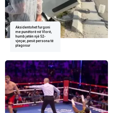
Aksidentohet furgoni
me punëtorë në Vlorë,
humb jetën një 52-
vjeçar, pesë persona të
plagosur