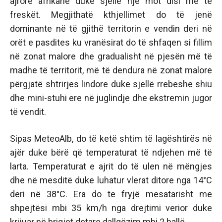
ajrore afrikane duke sjellë një mot disi më të
freskët. Megjithatë kthjellimet do të jenë
dominante në të gjithë territorin e vendin deri në
orët e pasdites ku vranësirat do të shfaqen si fillim
në zonat malore dhe gradualisht në pjesën më të
madhe të territorit, më të dendura në zonat malore
përgjatë shtrirjes lindore duke sjellë rrebeshe shiu
dhe mini-stuhi ere në juglindje dhe ekstremin jugor
të vendit.
Sipas MeteoAlb, do të ketë shtim të lagështirës në
ajër duke bërë që temperaturat të ndjehen më të
larta. Temperaturat e ajrit do të ulen në mëngjes
dhe në mesditë duke luhatur vlerat ditore nga 14°C
deri në 38°C. Era do te fryjë mesatarisht me
shpejtësi mbi 35 km/h nga drejtimi verior duke
krijuar në brigjet detare dallgëzim mbi 2 ballë.