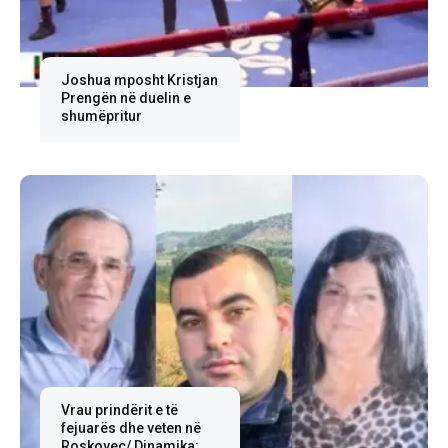
Joshua mposht Kristjan
Prengën në duelin e
shumëpritur
Vrau prindërit e të
fejuarës dhe veten në
Roskovec/ Dinamika: