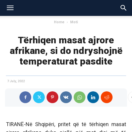
Home
Moti
Tërhiqen masat ajrore
afrikane, si do ndryshojnë
temperaturat pasdite
7 July, 2022
TIRANË-Në Shqipëri, pritet që të tërhiqen masat