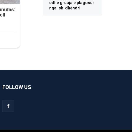
edhe gruaja e plagosur
nga ish-dhëndri
FOLLOW US