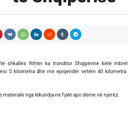
ë shkallës Rihter ka tronditur Shqipërinë këtë mbrë
ësi 5 kilometra dhe me epiqendër vetëm 40 kilometra 
e materiale nga lëkundja në fjalë apo dëme në njerëz.