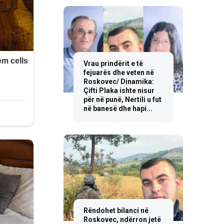
Vrau prindërit e të
fejuarës dhe veten në
Roskovec/ Dinamika:
Çifti Plaka ishte nisur
për në punë, Nertili u fut
në banesë dhe hapi...
Rëndohet bilanci në
Roskovec, ndërron jetë