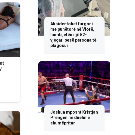
Aksidentohet furgoni
me punëtorë në Vlorë,
humb jetën një 52-
vjeçar, pesë persona të
plagosur
Joshua mposht Kristjan
Prengën në duelin e
shumëpritur