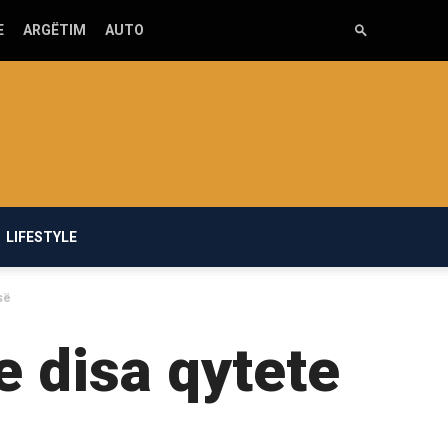
E
ARGËTIM
AUTO
LIFESTYLE
së
e disa qytete