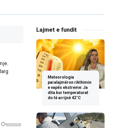
Lajmet e fundit
mje.
larg
Meteorologia
paralajmëron rikthimin
e vapës ekstreme: Ja
dita kur temperaturat
do të arrijnë 42°C