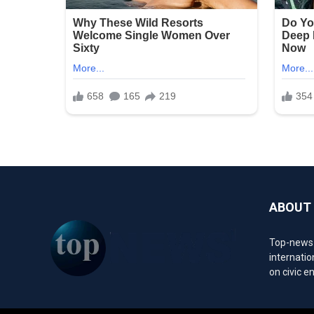
ABOUT
Top-news1.
internatio
on civic 