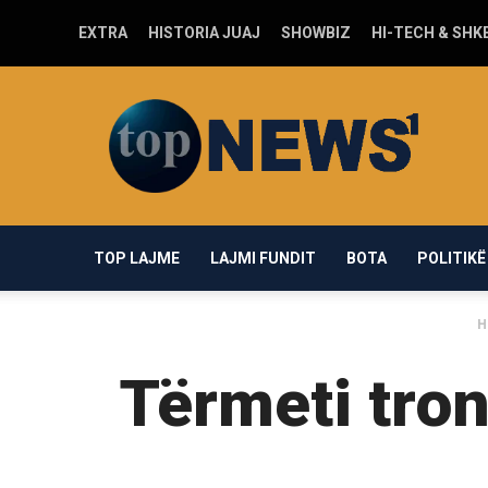
EXTRA
HISTORIA JUAJ
SHOWBIZ
HI-TECH & SHK
Top-
news1.com
TOP LAJME
LAJMI FUNDIT
BOTA
POLITIKË
H
Tërmeti tron