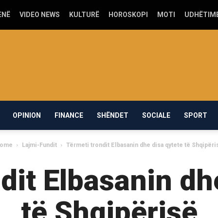
ENË
VIDEO NEWS
KULTURË
HOROSKOPI
MOTI
UDHËTIM
OPINION
FINANCE
SHËNDET
SOCIALE
SPORT
ome
Lajmi-Fundit
Tërmeti trondit Elbasanin dhe disa qytete të Shqipëri
dit Elbasanin dh
të Shqipërisë