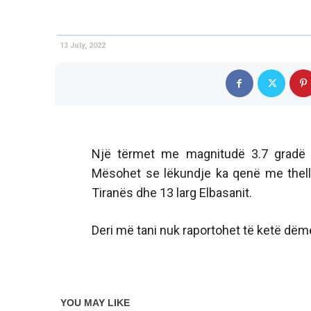
13 July, 2022
Një tërmet me magnitudë 3.7 gradë t
Mësohet se lëkundje ka qenë me thell
Tiranës dhe 13 larg Elbasanit.
Deri më tani nuk raportohet të ketë dëm